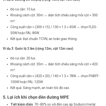
Độ rọi cần: 15 lux.
Khoảng cách cột: 30m → diện tích chiếu sáng mỗi cột ≈ 300
m².
Công suất cần ≈ (300 × 15) / 130 × 1.3 ≈ 45W → chọn
FLD5-
50W
hoặc
FAL-80W
.
Kết quả: Đạt chuẩn TCVN, an toàn giao thông.
Ví dụ 3: Quốc lộ 2 làn (rộng 12m, cột 12m cao)
Độ rọi cần: 20 lux.
Khoảng cách cột: 35m → diện tích chiếu sáng mỗi cột ≈ 420
m².
Công suất cần ≈ (420 × 20) / 140 × 1.3 ≈ 78W → chọn
PHBFF-
100W hoặc FAL-120W.
Kết quả: Sáng mạnh, an toàn tốc độ cao.
5. Lợi ích khi chọn đèn đường MPE
Tiết kiệm điện
: 70–80% so với đèn cao áp Sodium/metal