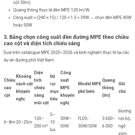
cột 30m).
Quang thông thực tế đèn MPE 120 lm/W.
Công suất ≈ (240 × 15) / 120 × 1.3 ≈ 39W → chọn đèn MPE 40W
hoặc 50W.
3. Bảng chọn công suất đèn đường MPE theo chiều
cao cột và diện tích chiếu sáng
Dựa trên catalogue MPE 2025–2026 và kinh nghiệm thực tế tại các
dự án đường phố Việt Nam.
Diện
Công
Khoảng
Độ
Chiều
tích
suất
Quang
cách cột
rọi
Model MPE
Ghi
cao
chiếu
MPE
thông
khuyến
mục
phổ biến
chú
cột
sáng
khuyến
(lm)
nghị
tiêu
mỗi cột
nghị
Đường
5–
120–
30W–
FLD5-
3.600–
nội bộ,
6–8m
20–25m
10
200 m²
50W
30W/50W
6.000
ngõ
lux
xóm