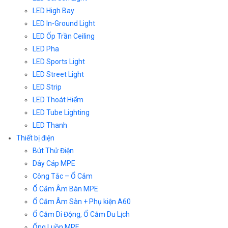
LED High Bay
LED In-Ground Light
LED Ốp Trần Ceiling
LED Pha
LED Sports Light
LED Street Light
LED Strip
LED Thoát Hiểm
LED Tube Lighting
LED Thanh
Thiết bị điện
Bút Thử Điện
Dây Cáp MPE
Công Tắc – Ổ Cắm
Ổ Cắm Âm Bàn MPE
Ổ Cắm Âm Sàn + Phụ kiện A60
Ổ Cắm Di Động, Ổ Cắm Du Lịch
Ống Luồn MPE