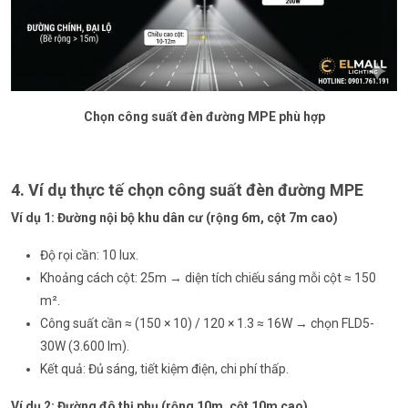
Chọn công suất đèn đường MPE phù hợp
4. Ví dụ thực tế chọn công suất đèn đường MPE
Ví dụ 1: Đường nội bộ khu dân cư (rộng 6m, cột 7m cao)
Độ rọi cần: 10 lux.
Khoảng cách cột: 25m → diện tích chiếu sáng mỗi cột ≈ 150
m².
Công suất cần ≈ (150 × 10) / 120 × 1.3 ≈ 16W → chọn
FLD5-
30W
(3.600 lm).
Kết quả: Đủ sáng, tiết kiệm điện, chi phí thấp.
Ví dụ 2: Đường đô thị phụ (rộng 10m, cột 10m cao)