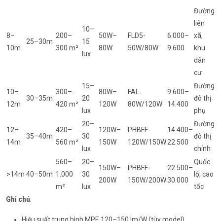
Đường
liên
10–
8–
200–
50W–
FLD5-
6.000–
xã,
25–30m
15
10m
300 m²
80W
50W/80W
9.600
khu
lux
dân
cư
15–
Đường
10–
300–
80W–
FAL-
9.600–
30–35m
20
đô thị
12m
420 m²
120W
80W/120W
14.400
lux
phụ
20–
Đường
12–
420–
120W–
PHBFF-
14.400–
35–40m
30
đô thị
14m
560 m²
150W
120W/150W
22.500
lux
chính
560–
20–
Quốc
150W–
PHBFF-
22.500–
>14m
40–50m
1.000
30
lộ, cao
200W
150W/200W
30.000
m²
lux
tốc
Ghi chú
:
Hiệu suất trung bình MPE 120–150 lm/W (tùy model).