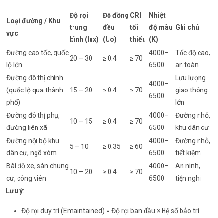
Độ rọi
Độ đồng
CRI
Nhiệt
Loại đường / Khu
trung
đều
tối
độ màu
Ghi chú
vực
bình (lux)
(Uo)
thiểu
(K)
Đường cao tốc, quốc
4000–
Tốc độ cao,
20 – 30
≥ 0.4
≥ 70
lộ lớn
6500
an toàn
Đường đô thị chính
Lưu lượng
4000–
(quốc lộ qua thành
15 – 20
≥ 0.4
≥ 70
giao thông
6500
phố)
lớn
Đường đô thị phụ,
4000–
Đường nhỏ,
10 – 15
≥ 0.4
≥ 70
đường liên xã
6500
khu dân cư
Đường nội bộ khu
4000–
Đường nhỏ,
5 – 10
≥ 0.35
≥ 60
dân cư, ngõ xóm
6500
tiết kiệm
Bãi đỗ xe, sân chung
4000–
An ninh,
10 – 20
≥ 0.4
≥ 70
cư, công viên
6500
tiện nghi
Lưu ý
:
Độ rọi duy trì (Emaintained) = Độ rọi ban đầu × Hệ số bảo trì