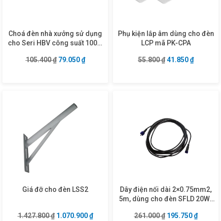
Choá đèn nhà xưởng sử dụng
Phụ kiện lắp âm dùng cho đèn
cho Seri HBV công suất 100W
LCP mã PK-CPA
mã RFL-100
Giá gốc là: 105.400 ₫.
Giá hiện tại là: 79.050 ₫.
Giá gốc là: 55.80
Giá hiện 
105.400
₫
79.050
₫
55.800
₫
41.850
₫
Giá đỡ cho đèn LSS2
Dây điện nối dài 2×0.75mm2,
5m, dùng cho đèn SFLD 20W-
200W mã DCW275-5
Giá gốc là: 1.427.800 ₫.
Giá hiện tại là: 1.070.900 ₫.
Giá gốc là: 261.0
Giá hiện
1.427.800
₫
1.070.900
₫
261.000
₫
195.750
₫