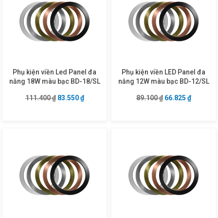
Phụ kiện viền Led Panel đa
Phụ kiện viền LED Panel đa
năng 18W màu bạc BD-18/SL
năng 12W màu bạc BD-12/SL
Giá gốc là: 111.400 ₫.
Giá hiện tại là: 83.550 ₫.
Giá gốc là: 89.10
Giá hiện 
111.400
₫
83.550
₫
89.100
₫
66.825
₫