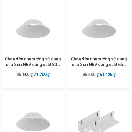
Choá đèn nhà xưởng sử dụng
Choá đèn nhà xưởng sử dụng
cho Seri HBV công suất 80W
cho Seri HBV công suất 65W
mã RFL-80
mã RFL-65
Giá gốc là: 95.600 ₫.
Giá hiện tại là: 71.700 ₫.
Giá gốc là: 85.50
Giá hiện 
95.600
₫
71.700
₫
85.500
₫
64.125
₫