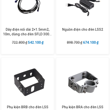
Dây điện nối dài 2×1.5mm2,
Nguồn điện cho đèn LSS2
10m, dùng cho đèn SFLD 300W
mã DCW2150-10
Giá gốc là: 722.800 ₫.
Giá hiện tại là: 542.100 ₫.
Giá gốc là: 898.7
Giá hiện
722.800
₫
542.100
₫
898.700
₫
674.100
₫
Phụ kiện BRB cho đèn LSS
Phụ kiện BRA cho đèn LSS