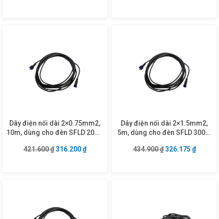
Dây điện nối dài 2×0.75mm2,
Dây điện nối dài 2×1.5mm2,
10m, dùng cho đèn SFLD 20W-
5m, dùng cho đèn SFLD 300W
200W mã DCW275-10
mã DCW2150-5
Giá gốc là: 421.600 ₫.
Giá hiện tại là: 316.200 ₫.
Giá gốc là: 434.9
Giá hiện
421.600
₫
316.200
₫
434.900
₫
326.175
₫