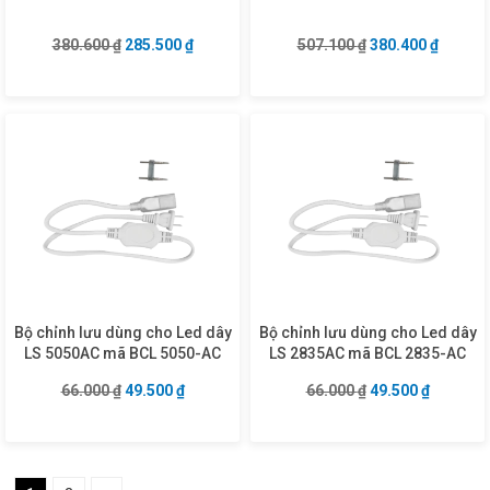
Giá gốc là: 380.600 ₫.
Giá hiện tại là: 285.500 ₫.
Giá gốc là: 507.1
Giá hiện
380.600
₫
285.500
₫
507.100
₫
380.400
₫
Bộ chỉnh lưu dùng cho Led dây
Bộ chỉnh lưu dùng cho Led dây
LS 5050AC mã BCL 5050-AC
LS 2835AC mã BCL 2835-AC
Giá gốc là: 66.000 ₫.
Giá hiện tại là: 49.500 ₫.
Giá gốc là: 66.00
Giá hiện 
66.000
₫
49.500
₫
66.000
₫
49.500
₫