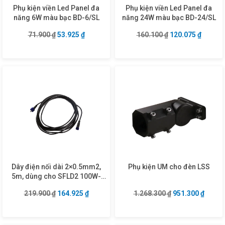
Phụ kiện viền Led Panel đa
Phụ kiện viền Led Panel đa
năng 6W màu bạc BD-6/SL
năng 24W màu bạc BD-24/SL
Giá gốc là: 71.900 ₫.
Giá hiện tại là: 53.925 ₫.
Giá gốc là: 160.1
Giá hiện
71.900
₫
53.925
₫
160.100
₫
120.075
₫
Dây điện nối dài 2×0.5mm2,
Phụ kiện UM cho đèn LSS
5m, dùng cho SFLD2 100W-
200W-300W mã DCW250-5
Giá gốc là: 219.900 ₫.
Giá hiện tại là: 164.925 ₫.
Giá gốc là: 1.26
Giá hiệ
219.900
₫
164.925
₫
1.268.300
₫
951.300
₫