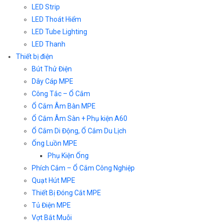
LED Strip
LED Thoát Hiểm
LED Tube Lighting
LED Thanh
Thiết bị điện
Bút Thử Điện
Dây Cáp MPE
Công Tắc – Ổ Cắm
Ổ Cắm Âm Bàn MPE
Ổ Cắm Âm Sàn + Phụ kiện A60
Ổ Cắm Di Động, Ổ Cắm Du Lịch
Ống Luồn MPE
Phụ Kiện Ống
Phích Cắm – Ổ Cắm Công Nghiệp
Quạt Hút MPE
Thiết Bị Đóng Cắt MPE
Tủ Điện MPE
Vợt Bắt Muỗi