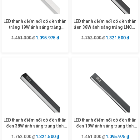
LED thanh điểm nối có đèn thân
LED thanh điểm nối có đèn thân
trắng 19W ánh sáng trắng
đen 38W ánh sáng trắng LNCB-
LNCW-19T
38T
Giá gốc là: 1.461.300 ₫.
Giá hiện tại là: 1.095.975 ₫.
Giá gốc là: 1.762
Giá hi
1.461.300
₫
1.095.975
₫
1.762.000
₫
1.321.500
₫
LED thanh điểm nối có đèn thân
LED thanh điểm nối có đèn thân
đen 38W ánh sáng trung tính
đen 19W ánh sáng trung tính
LNCB-38N
LNCB-19N
Giá gốc là: 1.762.000 ₫.
Giá hiện tại là: 1.321.500 ₫.
Giá gốc là: 1.461
Giá hi
1.762.000
₫
1.321.500
₫
1.461.300
₫
1.095.975
₫