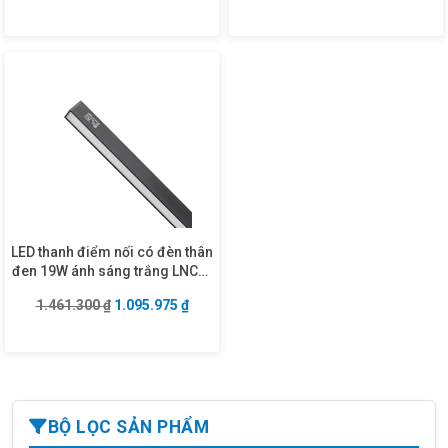
LED thanh điểm nối có đèn thân
đen 19W ánh sáng trắng LNCB-
19T
Giá gốc là: 1.461.300 ₫.
Giá hiện tại là: 1.095.975 ₫.
1.461.300
₫
1.095.975
₫
BỘ LỌC SẢN PHẨM