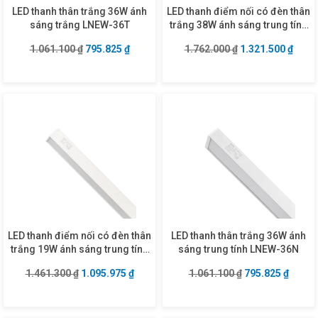
LED thanh thân trắng 36W ánh
LED thanh điểm nối có đèn thân
sáng trắng LNEW-36T
trắng 38W ánh sáng trung tính
LNCW-38N
Giá gốc là: 1.061.100 ₫.
Giá hiện tại là: 795.825 ₫.
Giá gốc là: 1.762
Giá hi
1.061.100
₫
795.825
₫
1.762.000
₫
1.321.500
₫
LED thanh điểm nối có đèn thân
LED thanh thân trắng 36W ánh
trắng 19W ánh sáng trung tính
sáng trung tính LNEW-36N
LNCW-19N
Giá gốc là: 1.461.300 ₫.
Giá hiện tại là: 1.095.975 ₫.
Giá gốc là: 1.06
Giá hiệ
1.461.300
₫
1.095.975
₫
1.061.100
₫
795.825
₫