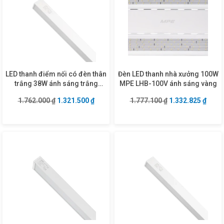
LED thanh điểm nối có đèn thân
Đèn LED thanh nhà xưởng 100W
trắng 38W ánh sáng trắng
MPE LHB-100V ánh sáng vàng
LNCW-38T
Giá gốc là: 1.762.000 ₫.
Giá hiện tại là: 1.321.500 ₫.
Giá gốc là: 1.777
Giá hi
1.762.000
₫
1.321.500
₫
1.777.100
₫
1.332.825
₫