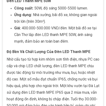
Đèn LED Thanh MPE 50W
Công suất:
50W, độ sáng 5000-5500 lumen.
Ứng dụng:
Nhà xưởng, bãi đỗ xe, không gian ngoài
trời lớn (trên 30m²).
Giá:
400.000-500.000 VND/đèn. Một bãi đỗ xe tại
Cần Thơ lắp đèn LED thanh MPE 50W, ánh sáng
mạnh, đảm bảo an toàn ban đêm.
Độ Bền Và Chất Lượng Của Đèn LED Thanh MPE
Nhờ cấu tạo từ hợp kim nhôm sơn tĩnh điện, nhựa PC cao
cấp và chip LED chất lượng, đèn LED thanh MPE chịu
được tác động từ môi trường như mưa, bụi, hoặc nhiệt
độ cao. Một số mẫu đạt chuẩn IP65, chống nước và bụi
hiệu quả, phù hợp cho ngoài trời. Một khu vườn tại Đà Lạt
sử dụng đèn LED thanh MPE IP65 qua 2 mùa mưa, vẫn
hoạt động ổn định, không bị chập điện. Tuổi thọ 30.000-
50.000 giờ đảm bảo đèn vận hành bền bỉ, giảm chi phí