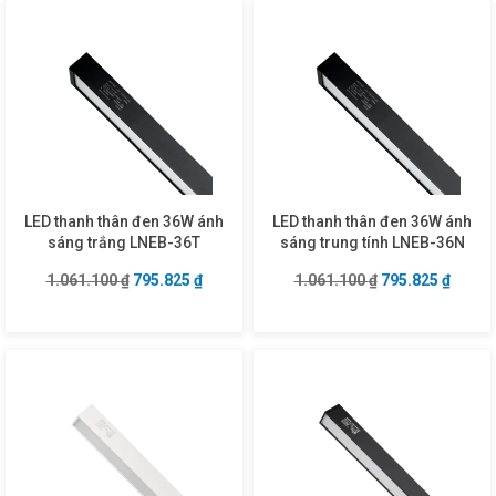
LED thanh thân đen 36W ánh
LED thanh thân đen 36W ánh
sáng trắng LNEB-36T
sáng trung tính LNEB-36N
Giá gốc là: 1.061.100 ₫.
Giá hiện tại là: 795.825 ₫.
Giá gốc là: 1.06
Giá hiệ
1.061.100
₫
795.825
₫
1.061.100
₫
795.825
₫