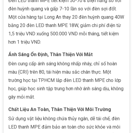
Đèn LED thanh MPE tiết kiệm 50-70% điện năng so với
đèn huỳnh quang và gấp 7-10 lần so với đèn sợi đốt.
Một cửa hàng tại Long An thay 20 đèn huỳnh quang 40W
bằng 20 đèn LED thanh MPE 18W, giảm chi phí điện từ
1,5 triệu VND xuống 500.000 VND mỗi tháng, tiết kiệm
hơn 1 triệu VND.
Ánh Sáng Ổn Định, Thân Thiện Với Mắt
Đèn cung cấp ánh sáng không nhấp nháy, chỉ số hoàn
màu (CRI) trên 80, tái hiện màu sắc chân thực. Một
trường học tại TP.HCM lắp đèn LED thanh MPE cho lớp
học, giúp học sinh tập trung hơn nhờ ánh sáng dịu, không
gây mỏi mắt.
Chất Liệu An Toàn, Thân Thiện Với Môi Trường
Sử dụng vật liệu không chứa thủy ngân, dễ tái chế, đèn
LED thanh MPE đảm bảo an toàn cho sức khỏe và môi