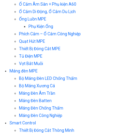
Ổ Cắm Âm Sàn + Phụ kiện A60
Ổ Cắm Di Động, Ổ Cắm Du Lịch
Ống Luồn MPE
Phụ Kiện Ống
Phích Cắm – Ổ Cắm Công Nghiệp
Quạt Hút MPE
Thiết Bị Đóng Cắt MPE
Tủ Điện MPE
Vợt Bắt Muỗi
Máng đèn MPE
Bộ Máng Đèn LED Chống Thấm
Bộ Máng Xương Cá
Máng Đèn Âm Trần
Máng Đèn Batten
Máng Đèn Chống Thấm
Máng Đèn Công Nghiệp
Smart Control
Thiết Bị Đóng Cắt Thông Minh