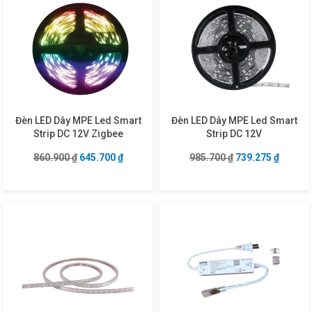
Đèn LED Dây MPE Led Smart
Đèn LED Dây MPE Led Smart
Strip DC 12V Zigbee
Strip DC 12V
Giá gốc là: 860.900 ₫.
Giá hiện tại là: 645.700 ₫.
Giá gốc là: 985.7
Giá hiện
860.900
₫
645.700
₫
985.700
₫
739.275
₫