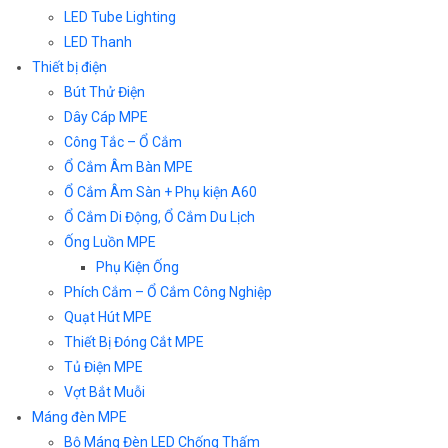
LED Tube Lighting
LED Thanh
Thiết bị điện
Bút Thử Điện
Dây Cáp MPE
Công Tắc – Ổ Cắm
Ổ Cắm Âm Bàn MPE
Ổ Cắm Âm Sàn + Phụ kiện A60
Ổ Cắm Di Động, Ổ Cắm Du Lịch
Ống Luồn MPE
Phụ Kiện Ống
Phích Cắm – Ổ Cắm Công Nghiệp
Quạt Hút MPE
Thiết Bị Đóng Cắt MPE
Tủ Điện MPE
Vợt Bắt Muỗi
Máng đèn MPE
Bộ Máng Đèn LED Chống Thấm