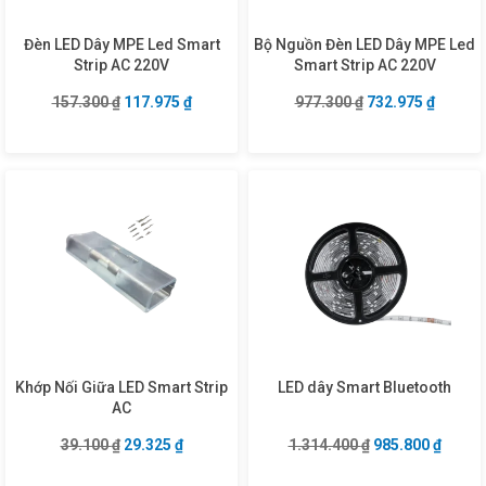
Đèn LED Dây MPE Led Smart
Bộ Nguồn Đèn LED Dây MPE Led
Strip AC 220V
Smart Strip AC 220V
Giá gốc là: 157.300 ₫.
Giá hiện tại là: 117.975 ₫.
Giá gốc là: 977.3
Giá hiện
157.300
₫
117.975
₫
977.300
₫
732.975
₫
Khớp Nối Giữa LED Smart Strip
LED dây Smart Bluetooth
AC
Giá gốc là: 39.100 ₫.
Giá hiện tại là: 29.325 ₫.
Giá gốc là: 1.31
Giá hiệ
39.100
₫
29.325
₫
1.314.400
₫
985.800
₫