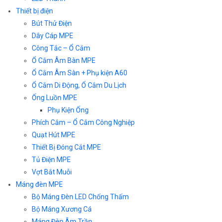
Thiết bị điện
Bút Thử Điện
Dây Cáp MPE
Công Tắc – Ổ Cắm
Ổ Cắm Âm Bàn MPE
Ổ Cắm Âm Sàn + Phụ kiện A60
Ổ Cắm Di Động, Ổ Cắm Du Lịch
Ống Luồn MPE
Phụ Kiện Ống
Phích Cắm – Ổ Cắm Công Nghiệp
Quạt Hút MPE
Thiết Bị Đóng Cắt MPE
Tủ Điện MPE
Vợt Bắt Muỗi
Máng đèn MPE
Bộ Máng Đèn LED Chống Thấm
Bộ Máng Xương Cá
Máng Đèn Âm Trần