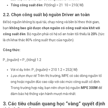
Tổng công suất đèn:
P{tổng} = 21 10 = 210{ W}.
2.2. Chọn công suất bộ nguồn Driver an toàn
Để bộ nguồn không bị quá tải, chạy nóng và bền bỉ theo thời gian,
bạn
không bao giờ được chọn nguồn có công suất vừa khít với
công suất đèn
. Bộ nguồn phải có hệ số an toàn tối thiểu là
20%
(tức
là chỉ khai thác 80% công suất thực của nguồn).
Công thức:
P_{nguồn} = P_{tổng} 1.2
Với ví dụ trên: P_{nguồn} = 210 1.2 = 252{ W}.
Lựa chọn thực tế:
Trên thị trường, MPE có các dòng nguồn tổ
ong hoặc nguồn đúc cao cấp với các mức công suất cố định.
Trong trường hợp này, bạn nên chọn bộ nguồn
MPE 300W
để
đảm bảo hệ thống vận hành mượt mà nhất.
3. Các tiêu chuẩn quang học “vàng” quyết định