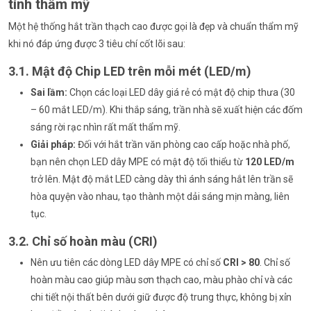
tính thẩm mỹ
Một hệ thống hắt trần thạch cao được gọi là đẹp và chuẩn thẩm mỹ
khi nó đáp ứng được 3 tiêu chí cốt lõi sau:
3.1. Mật độ Chip LED trên mỗi mét (LED/m)
Sai lầm:
Chọn các loại LED dây giá rẻ có mật độ chip thưa (30
– 60 mắt LED/m). Khi thắp sáng, trần nhà sẽ xuất hiện các đốm
sáng rời rạc nhìn rất mất thẩm mỹ.
Giải pháp:
Đối với hắt trần văn phòng cao cấp hoặc nhà phố,
bạn nên chọn LED dây MPE có mật độ tối thiểu từ
120 LED/m
trở lên. Mật độ mắt LED càng dày thì ánh sáng hắt lên trần sẽ
hòa quyện vào nhau, tạo thành một dải sáng mịn màng, liên
tục.
3.2. Chỉ số hoàn màu (CRI)
Nên ưu tiên các dòng LED dây MPE có chỉ số
CRI > 80
. Chỉ số
hoàn màu cao giúp màu sơn thạch cao, màu phào chỉ và các
chi tiết nội thất bên dưới giữ được độ trung thực, không bị xỉn