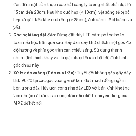
đèn đến mặt trần thạch cao hắt sáng lý tưởng nhất phải đạt từ
15cm đến 20cm
. Nếu khe quá hẹp (< 10cm), vệt sáng sẽ bị bó
hẹp và gắt. Nếu khe quá rộng (> 25cm), ánh sáng sẽ bị loãng và
yếu.
Góc nghiêng đặt đèn:
Đừng đặt dây LED nằm phẳng hoàn
toàn nếu hộc trần quá sâu. Hãy dán dây LED chếch một góc
45
độ
hướng về phía góc trần cần chiếu sáng. Sử dụng thanh
nhôm định hình khay vát là giải pháp tối ưu nhất để định hình
góc chiếu này.
Xử lý góc vuông (Góc cua trần):
Tuyệt đối không gập gãy dây
LED 90 độ tại các góc vuông vì sẽ làm đứt mạch đồng ngầm
bên trong dây. Hãy uốn cong nhẹ dây LED với bán kính khoảng
2cm, hoặc cắt rời ra và dùng
đầu nối chữ L chuyên dụng của
MPE
để kết nối.