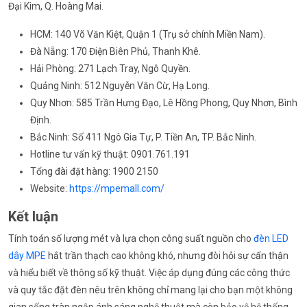
Đại Kim, Q. Hoàng Mai.
HCM: 140 Võ Văn Kiệt, Quận 1 (Trụ sở chính Miền Nam).
Đà Nẵng: 170 Điện Biên Phủ, Thanh Khê.
Hải Phòng: 271 Lạch Tray, Ngô Quyền.
Quảng Ninh: 512 Nguyễn Văn Cừ, Hạ Long.
Quy Nhơn: 585 Trần Hưng Đạo, Lê Hồng Phong, Quy Nhơn, Bình
Định.
Bắc Ninh: Số 411 Ngô Gia Tự, P. Tiền An, TP. Bắc Ninh.
Hotline tư vấn kỹ thuật: 0901.761.191
Tổng đài đặt hàng: 1900 2150
Website:
https://mpemall.com/
Kết luận
Tính toán số lượng mét và lựa chọn công suất nguồn cho
đèn LED
dây MPE
hắt trần thạch cao không khó, nhưng đòi hỏi sự cẩn thận
và hiểu biết về thông số kỹ thuật. Việc áp dụng đúng các công thức
và quy tắc đặt đèn nêu trên không chỉ mang lại cho bạn một không
gian sống tràn ngập ánh sáng nghệ thuật mà còn bảo vệ hệ thống