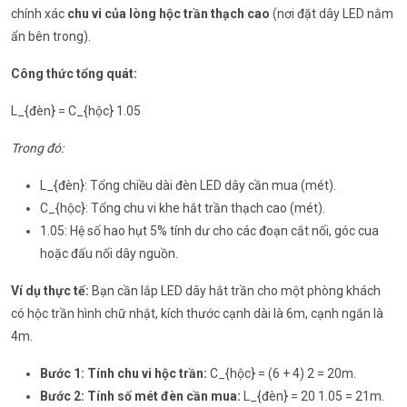
chính xác
chu vi của lòng hộc trần thạch cao
(nơi đặt dây LED nằm
ẩn bên trong).
Công thức tổng quát:
L_{đèn} = C_{hộc} 1.05
Trong đó:
L_{đèn}: Tổng chiều dài đèn LED dây cần mua (mét).
C_{hộc}: Tổng chu vi khe hắt trần thạch cao (mét).
1.05: Hệ số hao hụt 5% tính dư cho các đoạn cắt nối, góc cua
hoặc đấu nối dây nguồn.
Ví dụ thực tế:
Bạn cần lắp LED dây hắt trần cho một phòng khách
có hộc trần hình chữ nhật, kích thước cạnh dài là 6m, cạnh ngắn là
4m.
Bước 1: Tính chu vi hộc trần:
C_{hộc} = (6 + 4) 2 = 20m.
Bước 2: Tính số mét đèn cần mua:
L_{đèn} = 20 1.05 = 21m.