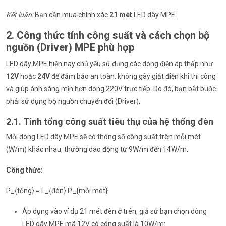
Kết luận:
Bạn cần mua chính xác
21 mét
LED dây MPE.
2. Công thức tính công suất và cách chọn bộ
nguồn (Driver) MPE phù hợp
LED dây MPE hiện nay chủ yếu sử dụng các dòng điện áp thấp như
12V
hoặc
24V
để đảm bảo an toàn, không gây giật điện khi thi công
và giúp ánh sáng mịn hơn dòng 220V trực tiếp. Do đó, bạn bắt buộc
phải sử dụng bộ nguồn chuyển đổi (Driver).
2.1. Tính tổng công suất tiêu thụ của hệ thống đèn
Mỗi dòng LED dây MPE sẽ có thông số công suất trên mỗi mét
(W/m) khác nhau, thường dao động từ 9W/m đến 14W/m.
Công thức:
P_{tổng} = L_{đèn} P_{mỗi mét}
Áp dụng vào ví dụ 21 mét đèn ở trên, giả sử bạn chọn dòng
LED dây MPE mã 12V có công suất là 10W/m: