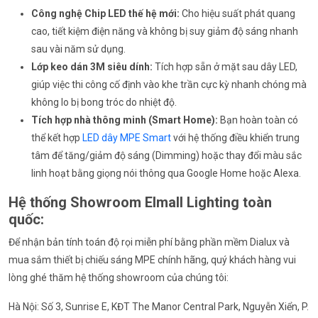
Công nghệ Chip LED thế hệ mới:
Cho hiệu suất phát quang
cao, tiết kiệm điện năng và không bị suy giảm độ sáng nhanh
sau vài năm sử dụng.
Lớp keo dán 3M siêu dính:
Tích hợp sẵn ở mặt sau dây LED,
giúp việc thi công cố định vào khe trần cực kỳ nhanh chóng mà
không lo bị bong tróc do nhiệt độ.
Tích hợp nhà thông minh (Smart Home):
Bạn hoàn toàn có
thể kết hợp
LED dây MPE Smart
với hệ thống điều khiển trung
tâm để tăng/giảm độ sáng (Dimming) hoặc thay đổi màu sắc
linh hoạt bằng giọng nói thông qua Google Home hoặc Alexa.
Hệ thống Showroom Elmall Lighting toàn
quốc:
Để nhận bản tính toán độ rọi miễn phí bằng phần mềm Dialux và
mua sắm thiết bị chiếu sáng MPE chính hãng, quý khách hàng vui
lòng ghé thăm hệ thống showroom của chúng tôi:
Hà Nội: Số 3, Sunrise E, KĐT The Manor Central Park, Nguyễn Xiển, P.