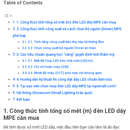
Table of Contents
1. Công thức tính tổng số mét (m) đèn LED dây MPE cần mua
2. Công thức tính công suất và cách chọn bộ nguồn (Driver) MPE
phù hợp
2.1. Tính tổng công suất tiêu thụ của hệ thống đèn
2.2. Chọn công suất bộ nguồn Driver an toàn
3. Các tiêu chuẩn quang học “vàng” quyết định tính thẩm mỹ
3.1. Mật độ Chip LED trên mỗi mét (LED/m)
3.2. Chỉ số hoàn màu (CRI)
3.3. Nhiệt độ màu (CCT) phù hợp với không gian
4. Hướng dẫn kỹ thuật thi công đặt dây LED chuẩn kiến trúc
5. Tại sao nên chọn mua đèn LED dây MPE tại mpemall.com?
Hệ thống Showroom Elmall Lighting toàn quốc:
Kết luận
1. Công thức tính tổng số mét (m) đèn LED dây
MPE cần mua
Để tính được số mét LED dây, việc đầu tiên bạn cần làm là đo đạc