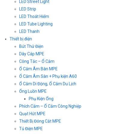
LED Street Light
LED Strip
LED Thoát Hiểm
LED Tube Lighting
LED Thanh
Thiết bị điện
Bút Thử Điện
Dây Cáp MPE
Công Tắc – Ổ Cắm
Ổ Cắm Âm Bàn MPE
Ổ Cắm Âm Sàn + Phụ kiện A60
Ổ Cắm Di Động, Ổ Cắm Du Lịch
Ống Luồn MPE
Phụ Kiện Ống
Phích Cắm – Ổ Cắm Công Nghiệp
Quạt Hút MPE
Thiết Bị Đóng Cắt MPE
Tủ Điện MPE