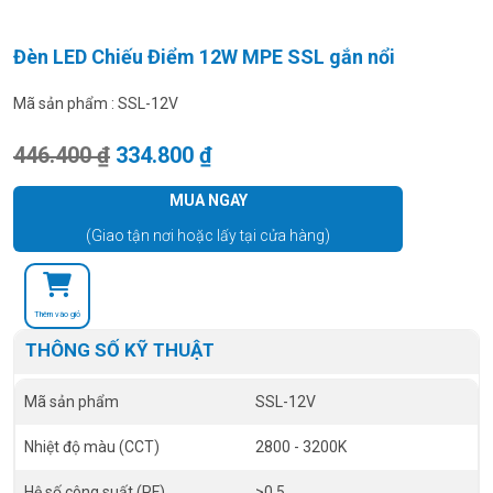
Đèn LED Chiếu Điểm 12W MPE SSL gắn nổi
Mã sản phẩm :
SSL-12V
Giá gốc là: 446.400 ₫.
Giá hiện tại là: 334.800 ₫.
446.400
₫
334.800
₫
MUA NGAY
(Giao tận nơi hoặc lấy tại cửa hàng)
Thêm vào giỏ
THÔNG SỐ KỸ THUẬT
Mã sản phẩm
SSL-12V
Nhiệt độ màu (CCT)
2800 - 3200K
Hệ số công suất (PF)
>0.5