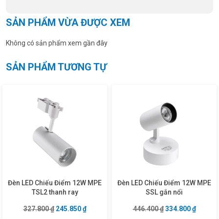
SẢN PHẨM VỪA ĐƯỢC XEM
Không có sản phẩm xem gần đây
SẢN PHẨM TƯƠNG TỰ
Đèn LED Chiếu Điểm 12W MPE
Đèn LED Chiếu Điểm 12W MPE
TSL2 thanh ray
SSL gắn nổi
Giá gốc là: 327.800 ₫.
Giá hiện tại là: 245.850 ₫.
Giá gốc là: 446.4
Giá hiện
327.800
₫
245.850
₫
446.400
₫
334.800
₫