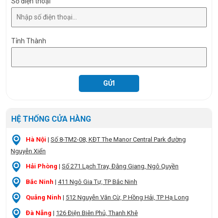
Số điện thoại
Tỉnh Thành
HỆ THỐNG CỬA HÀNG
Hà Nội
|
Số 8-TM2-08, KĐT The Manor Central Park đường
Nguyễn Xiển
Hải Phòng
|
Số 271 Lạch Tray, Đằng Giang, Ngô Quyền
Bắc Ninh
|
411 Ngô Gia Tự, TP Bắc Ninh
Quảng Ninh
|
512 Nguyễn Văn Cừ, P Hồng Hải, TP Hạ Long
Đà Nẵng
|
126 Điện Biên Phủ, Thanh Khê