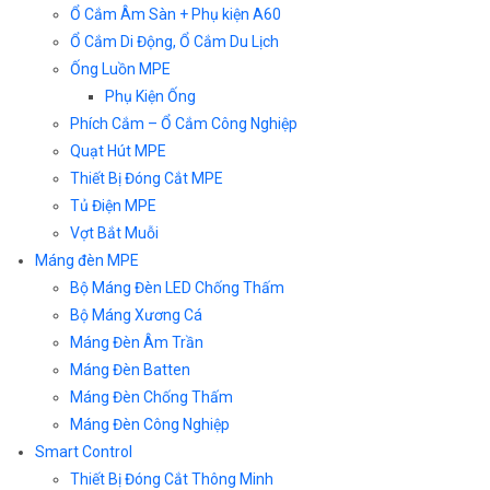
Ổ Cắm Âm Sàn + Phụ kiện A60
Ổ Cắm Di Động, Ổ Cắm Du Lịch
Ống Luồn MPE
Phụ Kiện Ống
Phích Cắm – Ổ Cắm Công Nghiệp
Quạt Hút MPE
Thiết Bị Đóng Cắt MPE
Tủ Điện MPE
Vợt Bắt Muỗi
Máng đèn MPE
Bộ Máng Đèn LED Chống Thấm
Bộ Máng Xương Cá
Máng Đèn Âm Trần
Máng Đèn Batten
Máng Đèn Chống Thấm
Máng Đèn Công Nghiệp
Smart Control
Thiết Bị Đóng Cắt Thông Minh