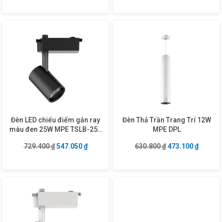
Đèn LED chiếu điểm gắn ray
Đèn Thả Trần Trang Trí 12W
màu đen 25W MPE TSLB-25V
MPE DPL
ánh sáng vàng
Giá gốc là: 729.400 ₫.
Giá hiện tại là: 547.050 ₫.
Giá gốc là: 630.8
Giá hiện
729.400
₫
547.050
₫
630.800
₫
473.100
₫