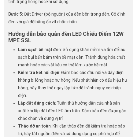
tình trạng hỏng hóc khi sử dụng
Bước 5:
Đặt Driver (bộ nguồn) của đèn bên trong đèn. Cố định
đèn với giá đỡ bằng ốc vít chắc chắn.
Hướng dẫn bảo quản đèn LED Chiếu Điểm 12W
MPE SSL
Làm sạch bề mặt đèn
: Sử dụng khăn mềm và ẩm để lau
sạch bụi bẩn bám trên bề mặt đèn. Tránh dùng hóa chất
mạnh hoặc các vật liệu có thể làm xước bề mặt.
Kiểm tra kết nối điện
: Đảm bảo các đầu nối và dây điện
không bị lỏng hoặc hư hỏng. Nếu phát hiện có dấu hiệu hư
hỏng, hãy thay thế ngay lập tức để tránh nguy cơ chập
điện.
Lắp đặt đúng cách
: Tuân thủ hướng dẫn của nhà sản
xuất khi lắp đặt đèn LED âm trần. Đảm bảo đèn được gắn
chắc chắn và đúng vị trí.
Tháo dỡ an toàn
: Khi cần tháo đèn để kiểm tra hoặc bảo
trì, hãy tắt nguồn điện và sử dụng dụng cụ phù hợp để