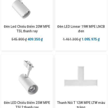
Đèn Led Chiếu Điểm 20W MPE
Đèn LED Linear 19W MPE LNCB
TSL thanh ray
đen
Giá gốc là: 545.800 ₫.
Giá hiện tại là: 409.350 ₫.
Giá gốc là: 1.461
Giá hi
545.800
₫
409.350
₫
1.461.300
₫
1.095.975
₫
Đèn LED Chiếu Điểm 25W MPE
Thanh Nối T 12W MPE LTW màu
TSL2 thanh ray
trắng