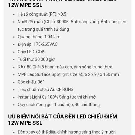
12W MPE SSL
Hệ số công suất (PF): >0.5
Nhiệt độ màu (CCT): 3000K. Ánh sáng vàng. Ánh sáng liên
tục trong quá trình sử dụng
Quang thông: 1.044 lm
Điện áp: 175-265VAC
Chip LED: COB
Tuổi thọ: 30.000 giờ
RA> 80 Chỉ số hoàn màu cao, ánh sáng trung thực
MPE Led Surface Spotlight size: Ø56.2 x 97 x 160 mm
Góc chiếu: 36º
Tiêu chuẩn châu Âu CE ROHS
Instant Light 0s 100% Sáng tức thì khi mở
Quy cách đóng gói: 1 cái/ hộp, 40 cái/ thùng
ƯU ĐIỂM NỔI BẬT CỦA ĐÈN LED CHIẾU ĐIỂM
12W MPE SSL
Đèn xoay có thể điều chỉnh hướng sáng theo ý muốn