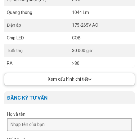
Quang thông
1044 Lm
Điện áp
175-265V AC
Chip LED
COB
Tuổi thọ
30.000 giờ
RA
>80
Size
Ø56.2 x 98 x 160mm
Xem cấu hình chi tiết
Góc chiếu
24º
ĐĂNG KÝ TƯ VẤN
Họ và tên