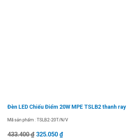
Đèn LED Chiếu Điểm 20W MPE TSLB2 thanh ray
Mã sản phẩm :
TSLB2-20T/N/V
Giá gốc là: 433.400 ₫.
Giá hiện tại là: 325.050 ₫.
433.400
₫
325.050
₫