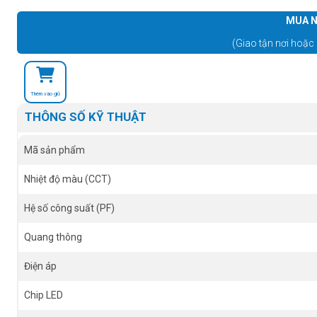
MUA N
(Giao tận nơi hoặc 
Thêm vào giỏ
THÔNG SỐ KỸ THUẬT
Mã sản phẩm
Nhiệt độ màu (CCT)
Hệ số công suất (PF)
Quang thông
Điện áp
Chip LED