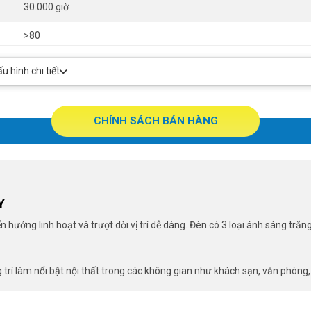
30.000 giờ
>80
Ø75 x 245mm
 hình chi tiết
36º
CHÍNH SÁCH BÁN HÀNG
Y
ướng linh hoạt và trượt dời vị trí dễ dàng. Đèn có 3 loại ánh sáng trắ
trí làm nổi bật nội thất trong các không gian như khách sạn, văn phòng