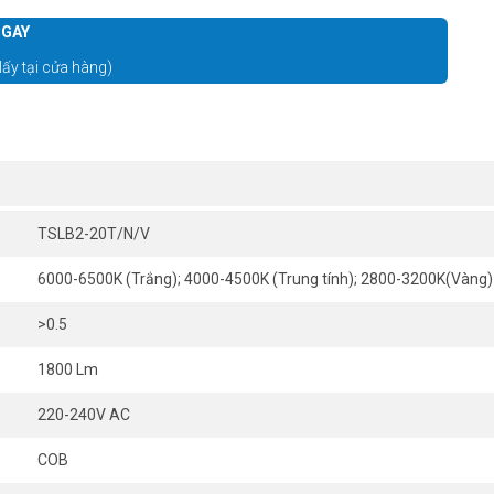
GAY
lấy tại cửa hàng)
TSLB2-20T/N/V
6000-6500K (Trắng); 4000-4500K (Trung tính); 2800-3200K(Vàng)
>0.5
1800 Lm
220-240V AC
COB