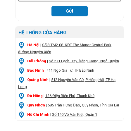
HỆ THỐNG CỬA HÀNG
Hà Nội
|
Số 8-TM2-08, KĐT The Manor Central Park
đường Nguyễn Xiển
Hải Phòng
|
Số 271 Lạch Tray, Đằng Giang, Ngô Quyền
Bắc Ninh
|
411 Ngô Gia Tự, TP Bắc Ninh
Quảng Ninh
|
512 Nguyễn Văn Cừ, P Hồng Hải, TP Hạ
Long
Đà Nẵng
|
126 Điện Biên Phủ, Thanh Khê
Quy Nhơn
|
585 Trần Hưng Đạo, Quy Nhơn, Tỉnh Gia Lai
Hồ Chí Minh
|
Số 140 Võ Văn Kiệt, Quận 1