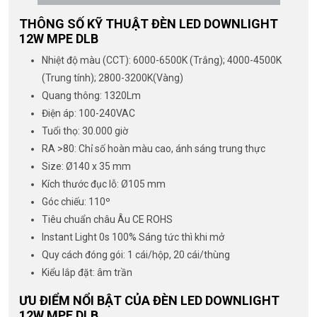
THÔNG SỐ KỸ THUẬT ĐÈN LED DOWNLIGHT
12W MPE DLB
Nhiệt độ màu (CCT): 6000-6500K (Trắng); 4000-4500K
(Trung tính); 2800-3200K(Vàng)
Quang thông: 1320Lm
Điện áp: 100-240VAC
Tuổi thọ: 30.000 giờ
RA >80: Chỉ số hoàn màu cao, ánh sáng trung thực
Size: Ø140 x 35 mm
Kích thước đục lỗ: Ø105 mm
Góc chiếu: 110º
Tiêu chuẩn châu Âu CE ROHS
Instant Light 0s 100% Sáng tức thì khi mở
Quy cách đóng gói: 1 cái/hộp, 20 cái/thùng
Kiểu lắp đặt: âm trần
ƯU ĐIỂM NỔI BẬT CỦA ĐÈN LED DOWNLIGHT
12W MPE DLB