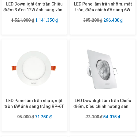
LED Downlight âm trần Chiếu
LED Panel âm trần nhôm, mặt
điểm 3 đèn 12W ánh sáng vàng
tròn, điều chỉnh độ sáng 6W
DLS-312V
ánh sáng trắng RPL-6T/DIM
Giá gốc là: 1.521.800 ₫.
Giá hiện tại là: 1.141.350 ₫.
Giá gốc là: 395.2
Giá hiện
1.521.800
₫
1.141.350
₫
395.200
₫
296.400
₫
LED Panel âm trần nhựa, mặt
LED Downlight âm trần Chiếu
tròn 6W ánh sáng trắng RP-6T
điểm, Điều chỉnh hướng sáng,
mặt vuông 5W ánh sáng trắng
Giá gốc là: 95.000 ₫.
Giá hiện tại là: 71.250 ₫.
Giá gốc là: 72.10
Giá hiện 
95.000
₫
71.250
₫
72.100
₫
54.075
₫
DLA2S-5T