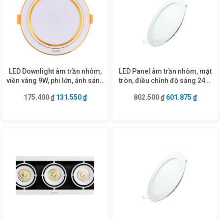
LED Downlight âm trần nhôm,
LED Panel âm trần nhôm, mặt
viền vàng 9W, phi lớn, ánh sáng
tròn, điều chỉnh độ sáng 24W
trắng DLVL2-9T
ánh sáng vàng RPL-24V/DIM
Giá gốc là: 175.400 ₫.
Giá hiện tại là: 131.550 ₫.
Giá gốc là: 802.5
Giá hiện
175.400
₫
131.550
₫
802.500
₫
601.875
₫