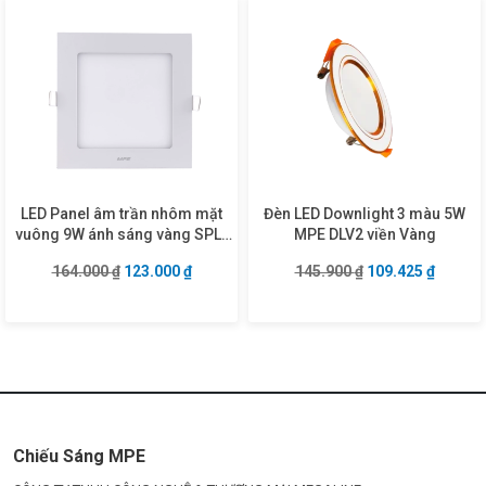
LED Panel âm trần nhôm mặt
Đèn LED Downlight 3 màu 5W
vuông 9W ánh sáng vàng SPL-
MPE DLV2 viền Vàng
9V
Giá gốc là: 164.000 ₫.
Giá hiện tại là: 123.000 ₫.
Giá gốc là: 145.9
Giá hiện
164.000
₫
123.000
₫
145.900
₫
109.425
₫
Chiếu Sáng MPE