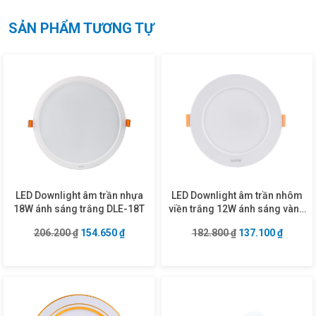
SẢN PHẨM TƯƠNG TỰ
LED Downlight âm trần nhựa
LED Downlight âm trần nhôm
18W ánh sáng trắng DLE-18T
viền trắng 12W ánh sáng vàng
DLT2-12V
Giá gốc là: 206.200 ₫.
Giá hiện tại là: 154.650 ₫.
Giá gốc là: 182.8
Giá hiện
206.200
₫
154.650
₫
182.800
₫
137.100
₫