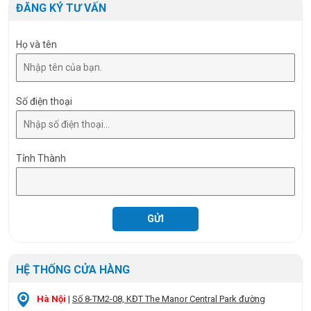
Size
Ø140 x 35 mm
ĐĂNG KÝ TƯ VẤN
Họ và tên
Số điện thoại
Tỉnh Thành
HỆ THỐNG CỬA HÀNG
Hà Nội
|
Số 8-TM2-08, KĐT The Manor Central Park đường