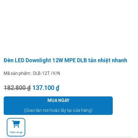
Đèn LED Downlight 12W MPE DLB tản nhiệt nhanh
Mã sản phẩm :
DLB-12T /V/N
Giá gốc là: 182.800 ₫.
Giá hiện tại là: 137.100 ₫.
182.800
₫
137.100
₫
MUA NGAY
(Giao tận nơi hoặc lấy tại cửa hàng)
Thêm vào giỏ