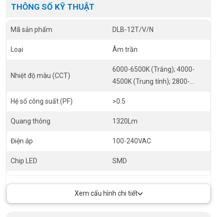
THÔNG SỐ KỸ THUẬT
Mã sản phẩm
DLB-12T/V/N
Loại
Âm trần
6000-6500K (Trắng); 4000-
Nhiệt độ màu (CCT)
4500K (Trung tính); 2800-
3200K(Vàng)
Hệ số công suất (PF)
>0.5
Quang thông
1320Lm
Điện áp
100-240VAC
Chip LED
SMD
Tuổi thọ
30.000 giờ
Xem cấu hình chi tiết
RA
>80