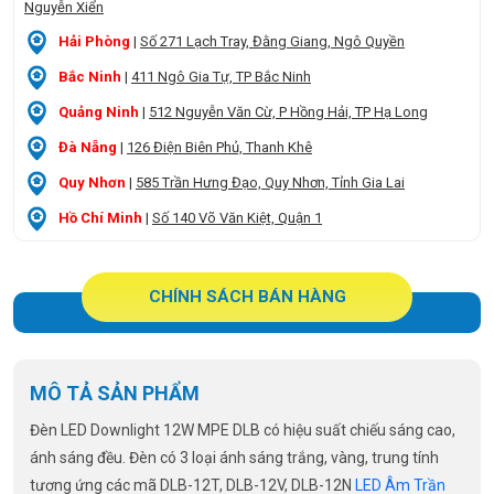
Nguyễn Xiển
Hải Phòng
|
Số 271 Lạch Tray, Đằng Giang, Ngô Quyền
Bắc Ninh
|
411 Ngô Gia Tự, TP Bắc Ninh
Quảng Ninh
|
512 Nguyễn Văn Cừ, P Hồng Hải, TP Hạ Long
Đà Nẵng
|
126 Điện Biên Phủ, Thanh Khê
Quy Nhơn
|
585 Trần Hưng Đạo, Quy Nhơn, Tỉnh Gia Lai
Hồ Chí Minh
|
Số 140 Võ Văn Kiệt, Quận 1
CHÍNH SÁCH BÁN HÀNG
MÔ TẢ SẢN PHẨM
Đèn LED Downlight 12W MPE DLB có hiệu suất chiếu sáng cao,
ánh sáng đều. Đèn có 3 loại ánh sáng trắng, vàng, trung tính
tương ứng các mã DLB-12T, DLB-12V, DLB-12N
LED Âm Trần