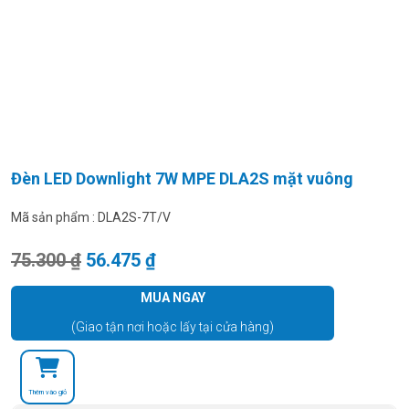
Đèn LED Downlight 7W MPE DLA2S mặt vuông
Mã sản phẩm :
DLA2S-7T/V
Giá gốc là: 75.300 ₫.
Giá hiện tại là: 56.475 ₫.
75.300
₫
56.475
₫
MUA NGAY
(Giao tận nơi hoặc lấy tại cửa hàng)
Thêm vào giỏ