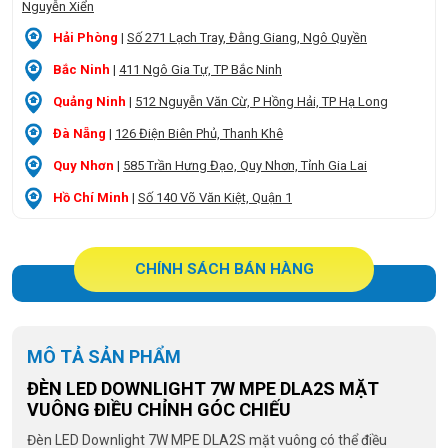
Nguyễn Xiển
Hải Phòng
|
Số 271 Lạch Tray, Đằng Giang, Ngô Quyền
Bắc Ninh
|
411 Ngô Gia Tự, TP Bắc Ninh
Quảng Ninh
|
512 Nguyễn Văn Cừ, P Hồng Hải, TP Hạ Long
Đà Nẵng
|
126 Điện Biên Phủ, Thanh Khê
Quy Nhơn
|
585 Trần Hưng Đạo, Quy Nhơn, Tỉnh Gia Lai
Hồ Chí Minh
|
Số 140 Võ Văn Kiệt, Quận 1
CHÍNH SÁCH BÁN HÀNG
MÔ TẢ SẢN PHẨM
ĐÈN LED DOWNLIGHT 7W MPE DLA2S MẶT
VUÔNG ĐIỀU CHỈNH GÓC CHIẾU
Đèn LED Downlight 7W MPE DLA2S mặt vuông có thể điều