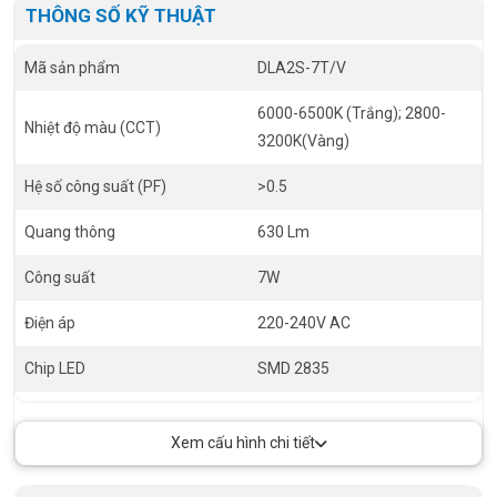
THÔNG SỐ KỸ THUẬT
Mã sản phẩm
DLA2S-7T/V
6000-6500K (Trắng); 2800-
Nhiệt độ màu (CCT)
3200K(Vàng)
Hệ số công suất (PF)
>0.5
Quang thông
630 Lm
Công suất
7W
Điện áp
220-240V AC
Chip LED
SMD 2835
Tuổi thọ
30.000 giờ
Xem cấu hình chi tiết
RA
>80