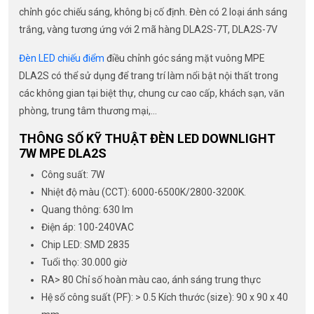
chỉnh góc chiếu sáng, không bị cố định. Đèn có 2 loại ánh sáng
trắng, vàng tương ứng với 2 mã hàng DLA2S-7T, DLA2S-7V
Đèn LED chiếu điểm
điều chỉnh góc sáng mặt vuông MPE
DLA2S có thể sử dụng để trang trí làm nổi bật nội thất trong
các không gian tại biệt thự, chung cư cao cấp, khách sạn, văn
phòng, trung tâm thương mại,…
THÔNG SỐ KỸ THUẬT ĐÈN LED DOWNLIGHT
7W MPE DLA2S
Công suất: 7W
Nhiệt độ màu (CCT): 6000-6500K/2800-3200K.
Quang thông: 630 lm
Điện áp: 100-240VAC
Chip LED: SMD 2835
Tuổi thọ: 30.000 giờ
RA> 80 Chỉ số hoàn màu cao, ánh sáng trung thực
Hệ số công suất (PF): > 0.5 Kích thước (size): 90 x 90 x 40