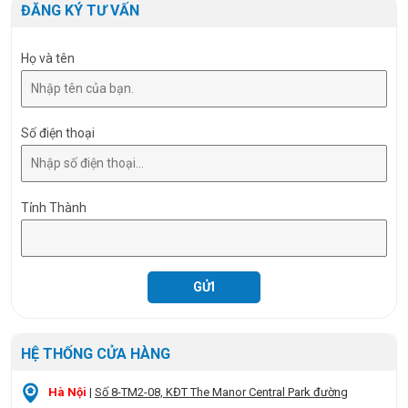
Size
90 x 90 x 40 mm
ĐĂNG KÝ TƯ VẤN
Họ và tên
Số điện thoại
Tỉnh Thành
HỆ THỐNG CỬA HÀNG
Hà Nội
|
Số 8-TM2-08, KĐT The Manor Central Park đường