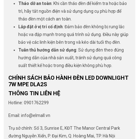
Tháo dỡ an toàn
: Khi cần tháo đèn để kiểm tra hoặc bảo
trì, hãy tắt nguồn điện và sử dụng dụng cụ phù hợp để
tháo đèn một cách an toàn.
Lắp đặt ở vị trí cố định
: Đảm bảo đèn không bị rung lắc
hoặc va đập mạnh trong quá trình sử dụng. Điều này giúp
bảo vệ các linh kiện bên trong và kéo dài tuổi thọ đèn.
Tuân thủ hướng dẫn sử dụng
: Sử dụng đèn theo đúng
hướng dẫn của nhà sản xuất, tránh sử dụng quá công
suất thiết kế hoặc trong điều kiện không phù hợp.
CHÍNH SÁCH BẢO HÀNH ĐÈN LED DOWNLIGHT
7W MPE DLA2S
THÔNG TIN LIÊN HỆ
Hotline: 0901762299
Email: info@elmall.vn
Trụ sở chính: Số 3, Sunrise E, KĐT The Manor Central Park
đường Nguyễn Xiển, P. Đại Kim, Q. Hoàng Mai, TP. Hà Nội