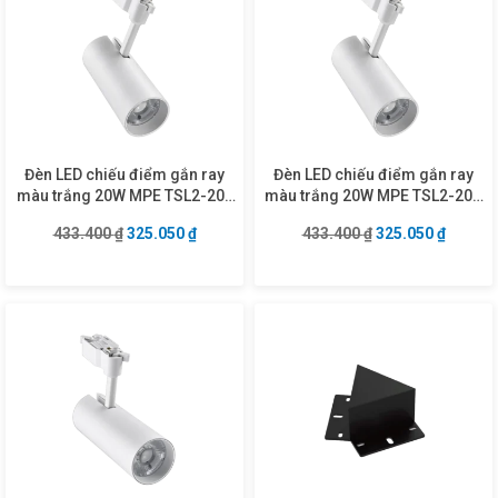
Đèn LED chiếu điểm gắn ray
Đèn LED chiếu điểm gắn ray
màu trắng 20W MPE TSL2-20T
màu trắng 20W MPE TSL2-20V
ánh sáng trắng
ánh sáng vàng
Giá gốc là: 433.400 ₫.
Giá hiện tại là: 325.050 ₫.
Giá gốc là: 433.4
Giá hiện
433.400
₫
325.050
₫
433.400
₫
325.050
₫