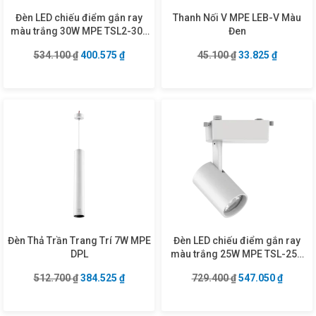
Đèn LED chiếu điểm gắn ray
Thanh Nối V MPE LEB-V Màu
màu trắng 30W MPE TSL2-30T
Đen
ánh sáng trắng
Giá gốc là: 534.100 ₫.
Giá hiện tại là: 400.575 ₫.
Giá gốc là: 45.10
Giá hiện 
534.100
₫
400.575
₫
45.100
₫
33.825
₫
Đèn Thả Trần Trang Trí 7W MPE
Đèn LED chiếu điểm gắn ray
DPL
màu trắng 25W MPE TSL-25N
ánh sáng trung tính
Giá gốc là: 512.700 ₫.
Giá hiện tại là: 384.525 ₫.
Giá gốc là: 729.4
Giá hiện
512.700
₫
384.525
₫
729.400
₫
547.050
₫