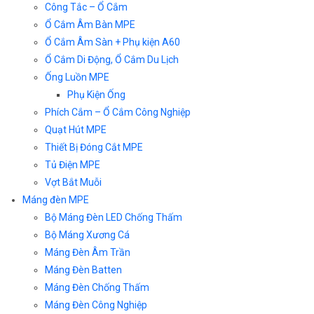
Công Tắc – Ổ Cắm
Ổ Cắm Âm Bàn MPE
Ổ Cắm Âm Sàn + Phụ kiện A60
Ổ Cắm Di Động, Ổ Cắm Du Lịch
Ống Luồn MPE
Phụ Kiện Ống
Phích Cắm – Ổ Cắm Công Nghiệp
Quạt Hút MPE
Thiết Bị Đóng Cắt MPE
Tủ Điện MPE
Vợt Bắt Muỗi
Máng đèn MPE
Bộ Máng Đèn LED Chống Thấm
Bộ Máng Xương Cá
Máng Đèn Âm Trần
Máng Đèn Batten
Máng Đèn Chống Thấm
Máng Đèn Công Nghiệp