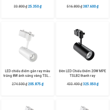
Giá gốc là: 33.800 ₫.
Giá hiện tại là: 25.350 ₫.
Giá gốc là: 516.8
Giá hiện
33.800
₫
25.350
₫
516.800
₫
387.600
₫
LED chiếu điểm gắn ray màu
Đèn LED Chiếu Điểm 20W MPE
trắng 8W ánh sáng vàng TSL2-
TSLB2 thanh ray
8V
Giá gốc là: 274.500 ₫.
Giá hiện tại là: 205.875 ₫.
Giá gốc là: 433.4
Giá hiện
274.500
₫
205.875
₫
433.400
₫
325.050
₫