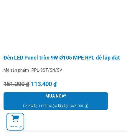
Đèn LED Panel tròn 9W Ø105 MPE RPL dễ lắp đặt
Mã sản phẩm :
RPL-9ST/SN/SV
Giá gốc là: 151.200 ₫.
Giá hiện tại là: 113.400 ₫.
151.200
₫
113.400
₫
MUA NGAY
(Giao tận nơi hoặc lấy tại cửa hàng)
Thêm vào giỏ