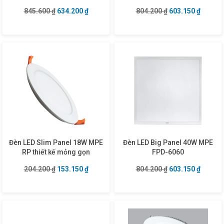
Trắng, vàng
Giá gốc là: 845.600 ₫.
Giá hiện tại là: 634.200 ₫.
Giá gốc là: 804.2
Giá hiện
845.600
₫
634.200
₫
804.200
₫
603.150
₫
Đèn LED Slim Panel 18W MPE
Đèn LED Big Panel 40W MPE
RP thiết kế mỏng gọn
FPD-6060
Giá gốc là: 204.200 ₫.
Giá hiện tại là: 153.150 ₫.
Giá gốc là: 804.2
Giá hiện
204.200
₫
153.150
₫
804.200
₫
603.150
₫