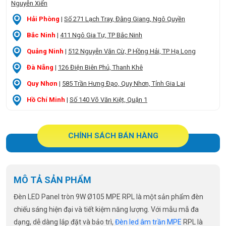
Nguyễn Xiển
Hải Phòng
|
Số 271 Lạch Tray, Đằng Giang, Ngô Quyền
Bắc Ninh
|
411 Ngô Gia Tự, TP Bắc Ninh
Quảng Ninh
|
512 Nguyễn Văn Cừ, P Hồng Hải, TP Hạ Long
Đà Nẵng
|
126 Điện Biên Phủ, Thanh Khê
Quy Nhơn
|
585 Trần Hưng Đạo, Quy Nhơn, Tỉnh Gia Lai
Hồ Chí Minh
|
Số 140 Võ Văn Kiệt, Quận 1
CHÍNH SÁCH BÁN HÀNG
MÔ TẢ SẢN PHẨM
Đèn LED Panel tròn 9W Ø105 MPE RPL là một sản phẩm đèn
chiếu sáng hiện đại và tiết kiệm năng lượng. Với mẫu mẫ đa
dạng, dễ dàng lắp đặt và bảo trì,
Đèn led âm trần MPE
RPL là