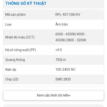
THÔNG SỐ KỸ THUẬT
Mã sản phẩm
RPL-9ST/SN/SV
Loại
Âm trần
6000 - 6500K/4000 -
Nhiệt độ màu (CCT)
4500K/2800 - 3200K
Hệ số công suất (PF)
>0.5
Quang thông
750Lm
Điện áp
100-240V AC
Chip LED
SMD 2835
Tuổi thọ
30.000 giờ
Xem cấu hình chi tiết
RA
>80