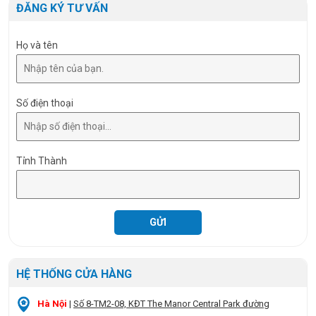
Size
Ø120 x 22
ĐĂNG KÝ TƯ VẤN
Họ và tên
Số điện thoại
Tỉnh Thành
HỆ THỐNG CỬA HÀNG
Hà Nội
|
Số 8-TM2-08, KĐT The Manor Central Park đường