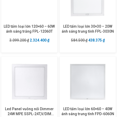
LED tấm loại lớn 120×60 – 60W
LED tấm loại lớn 30×30 – 20W
ánh sáng trắng FPL-12060T
ánh sáng trung tính FPL-3030N
Giá gốc là: 3.099.200 ₫.
Giá hiện tại là: 2.324.400 ₫.
Giá gốc là: 584.5
Giá hiện
3.099.200
₫
2.324.400
₫
584.500
₫
438.375
₫
Led Panel vuông nổi Dimmer
LED tấm loại lớn 60×60 – 40W
24W MPE SSPL-24T,V/DIM
ánh sáng trung tính FPD-6060N