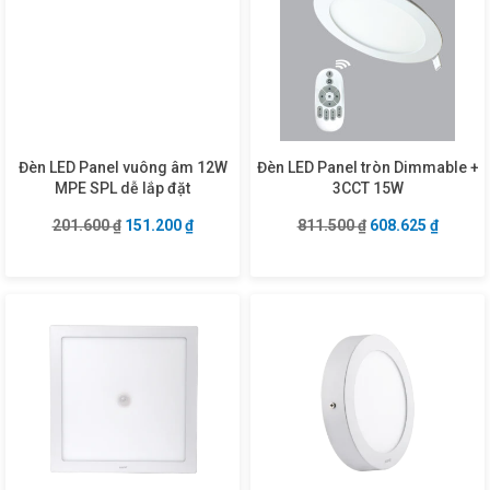
Đèn LED Panel vuông âm 12W
Đèn LED Panel tròn Dimmable +
MPE SPL dễ lắp đặt
3CCT 15W
Giá gốc là: 201.600 ₫.
Giá hiện tại là: 151.200 ₫.
Giá gốc là: 811.5
Giá hiện
201.600
₫
151.200
₫
811.500
₫
608.625
₫