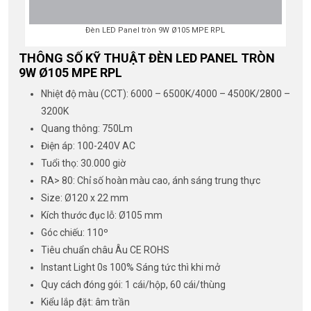
Đèn LED Panel tròn 9W Ø105 MPE RPL
THÔNG SỐ KỸ THUẬT ĐÈN LED PANEL TRÒN
9W Ø105 MPE RPL
Nhiệt độ màu (CCT): 6000 – 6500K/4000 – 4500K/2800 –
3200K
Quang thông: 750Lm
Điện áp: 100-240V AC
Tuổi thọ: 30.000 giờ
RA> 80: Chỉ số hoàn màu cao, ánh sáng trung thực
Size: Ø120 x 22 mm
Kích thước đục lỗ: Ø105 mm
Góc chiếu: 110º
Tiêu chuẩn châu Âu CE ROHS
Instant Light 0s 100% Sáng tức thì khi mở
Quy cách đóng gói: 1 cái/hộp, 60 cái/thùng
Kiểu lắp đặt: âm trần