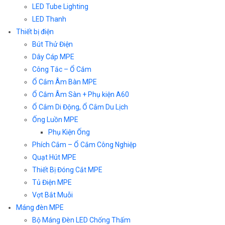
LED Tube Lighting
LED Thanh
Thiết bị điện
Bút Thử Điện
Dây Cáp MPE
Công Tắc – Ổ Cắm
Ổ Cắm Âm Bàn MPE
Ổ Cắm Âm Sàn + Phụ kiện A60
Ổ Cắm Di Động, Ổ Cắm Du Lịch
Ống Luồn MPE
Phụ Kiện Ống
Phích Cắm – Ổ Cắm Công Nghiệp
Quạt Hút MPE
Thiết Bị Đóng Cắt MPE
Tủ Điện MPE
Vợt Bắt Muỗi
Máng đèn MPE
Bộ Máng Đèn LED Chống Thấm