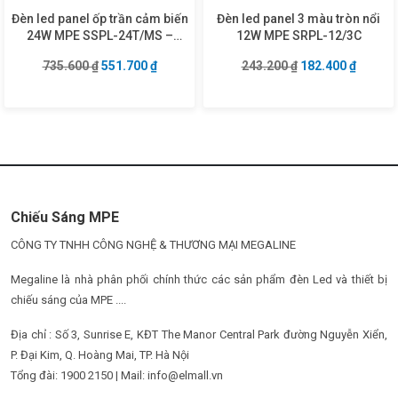
Đèn led panel ốp trần cảm biến
Đèn led panel 3 màu tròn nổi
24W MPE SSPL-24T/MS –
12W MPE SRPL-12/3C
Vuông
Giá gốc là: 735.600 ₫.
Giá hiện tại là: 551.700 ₫.
Giá gốc là: 243.2
Giá hiện
735.600
₫
551.700
₫
243.200
₫
182.400
₫
Chiếu Sáng MPE
CÔNG TY TNHH CÔNG NGHỆ & THƯƠNG MẠI MEGALINE
Megaline là nhà phân phối chính thức các sản phẩm đèn Led và thiết bị
chiếu sáng của MPE ....
Địa chỉ : Số 3, Sunrise E, KĐT The Manor Central Park đường Nguyễn Xiển,
P. Đại Kim, Q. Hoàng Mai, TP. Hà Nội
Tổng đài: 1900 2150 | Mail: info@elmall.vn