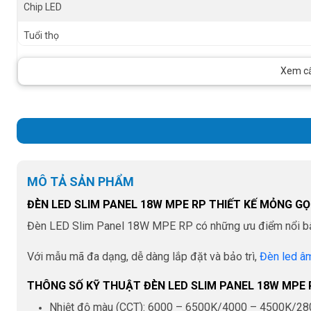
Chip LED
Tuổi thọ
RA
Xem cấu
Size
MÔ TẢ SẢN PHẨM
ĐÈN LED SLIM PANEL 18W MPE RP THIẾT KẾ MỎNG G
Đèn LED Slim Panel 18W MPE RP có những ưu điểm nổi bật n
Với mẫu mã đa dạng, dễ dàng lắp đặt và bảo trì,
Đèn led âm
THÔNG SỐ KỸ THUẬT ĐÈN LED SLIM PANEL 18W MPE 
Nhiệt độ màu (CCT): 6000 – 6500K/4000 – 4500K/2