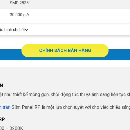
SMD 2835
30.000 giờ
>80
 hình chi tiết
Ø225 x 25mm
CHÍNH SÁCH BÁN HÀNG
ỌN
hư thiết kế mỏng gọn, khởi động tức thì và ánh sáng liên tục k
 trần
Slim Panel RP là một lựa chọn tuyệt vời cho việc chiếu sáng
RP
800 – 3200K