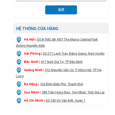
HỆ THỐNG CỬA HÀNG
Hà Nội
|
Số 8-TM2-08, KĐT The Manor Central Park
đường Nguyễn Xiển
Hải Phòng
|
Số 271 Lạch Tray, Đằng Giang, Ngô Quyền
Bắc Ninh
|
411 Ngô Gia Tự, TP Bắc Ninh
Quảng Ninh
|
512 Nguyễn Văn Cừ, P Hồng Hải, TP Hạ
Long
Đà Nẵng
|
126 Điện Biên Phủ, Thanh Khê
Quy Nhơn
|
585 Trần Hưng Đạo, Quy Nhơn, Tỉnh Gia Lai
Hồ Chí Minh
|
Số 140 Võ Văn Kiệt, Quận 1