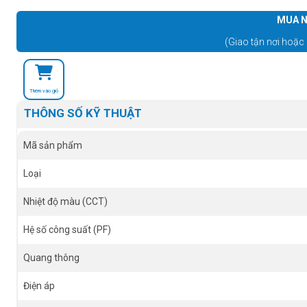
MUA N
(Giao tận nơi hoặc 
Thêm vào giỏ
THÔNG SỐ KỸ THUẬT
Mã sản phẩm
Loại
Nhiệt độ màu (CCT)
Hệ số công suất (PF)
Quang thông
Điện áp