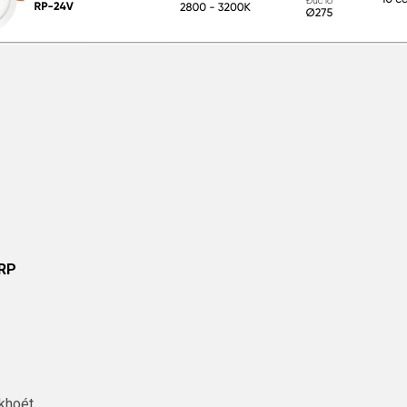
RP
 khoét