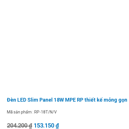
Đèn LED Slim Panel 18W MPE RP thiết kế mỏng gọn
Mã sản phẩm :
RP-18T/N/V
Giá gốc là: 204.200 ₫.
Giá hiện tại là: 153.150 ₫.
204.200
₫
153.150
₫