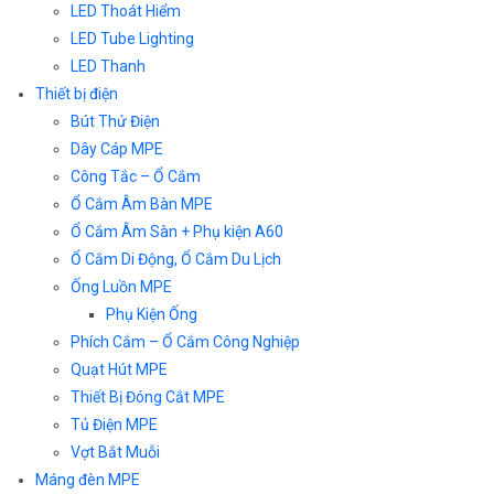
LED Thoát Hiểm
LED Tube Lighting
LED Thanh
Thiết bị điện
Bút Thử Điện
Dây Cáp MPE
Công Tắc – Ổ Cắm
Ổ Cắm Âm Bàn MPE
Ổ Cắm Âm Sàn + Phụ kiện A60
Ổ Cắm Di Động, Ổ Cắm Du Lịch
Ống Luồn MPE
Phụ Kiện Ống
Phích Cắm – Ổ Cắm Công Nghiệp
Quạt Hút MPE
Thiết Bị Đóng Cắt MPE
Tủ Điện MPE
Vợt Bắt Muỗi
Máng đèn MPE