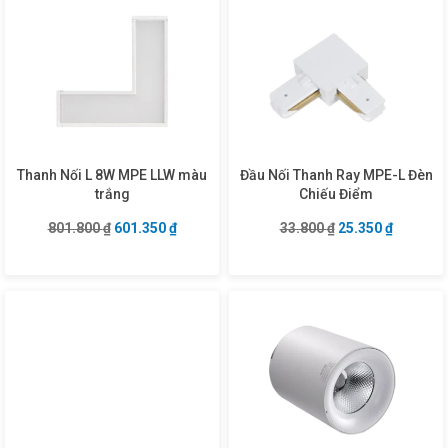
Thanh Nối L 8W MPE LLW màu
Đầu Nối Thanh Ray MPE-L Đèn
trắng
Chiếu Điểm
Giá gốc là: 801.800 ₫.
Giá hiện tại là: 601.350 ₫.
Giá gốc là: 33.80
Giá hiện 
801.800
₫
601.350
₫
33.800
₫
25.350
₫