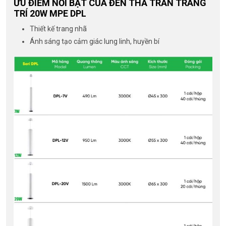
ƯU ĐIỂM NỔI BẬT CỦA ĐÈN THẢ TRẦN TRANG
TRÍ 20W MPE DPL
Thiết kế trang nhã
Ánh sáng tạo cảm giác lung linh, huyền bí