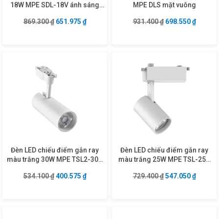
18W MPE SDL-18V ánh sáng
MPE DLS mặt vuông
vàng
Giá gốc là: 869.300 ₫.
Giá hiện tại là: 651.975 ₫.
Giá gốc là: 931.4
Giá hiện
869.300
₫
651.975
₫
931.400
₫
698.550
₫
Đèn LED chiếu điểm gắn ray
Đèn LED chiếu điểm gắn ray
màu trắng 30W MPE TSL2-30V
màu trắng 25W MPE TSL-25N
ánh sáng vàng
ánh sáng trung tính
Giá gốc là: 534.100 ₫.
Giá hiện tại là: 400.575 ₫.
Giá gốc là: 729.4
Giá hiện
534.100
₫
400.575
₫
729.400
₫
547.050
₫