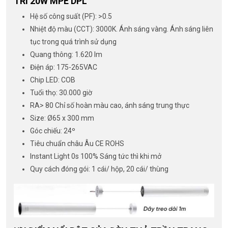
TRÍ 20W MPE DPL
Hệ số công suất (PF): >0.5
Nhiệt độ màu (CCT): 3000K. Ánh sáng vàng. Ánh sáng liên
tục trong quá trình sử dụng
Quang thông: 1.620 lm
Điện áp: 175-265VAC
Chip LED: COB
Tuổi thọ: 30.000 giờ
RA> 80 Chỉ số hoàn màu cao, ánh sáng trung thực
Size: Ø65 x 300 mm
Góc chiếu: 24º
Tiêu chuẩn châu Âu CE ROHS
Instant Light 0s 100% Sáng tức thì khi mở
Quy cách đóng gói: 1 cái/ hộp, 20 cái/ thùng