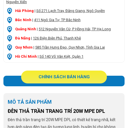
Nguyễn Xiển
Hải Phòng
|
Số 271 Lạch Tray, Đằng Giang, Ngô Quyền
Bắc Ninh
|
411 Ngô Gia Tự, TP Bắc Ninh
Quảng Ninh
|
512 Nguyễn Văn Cừ, P Hồng Hải, TP Hạ Long
Đà Nẵng
|
126 Điện Biên Phủ, Thanh Khê
Quy Nhơn
|
585 Trần Hưng Đạo, Quy Nhơn, Tỉnh Gia Lai
Hồ Chí Minh
|
Số 140 Võ Văn Kiệt, Quận 1
CHÍNH SÁCH BÁN HÀNG
MÔ TẢ SẢN PHẨM
ĐÈN THẢ TRẦN TRANG TRÍ 20W MPE DPL
Đèn thả trần trang trí 20W MPE DPL có thiết kế trang nhã, kết
hợp ánh sáng đèn tạo ấn tượng lung linh, huyền bí cho không