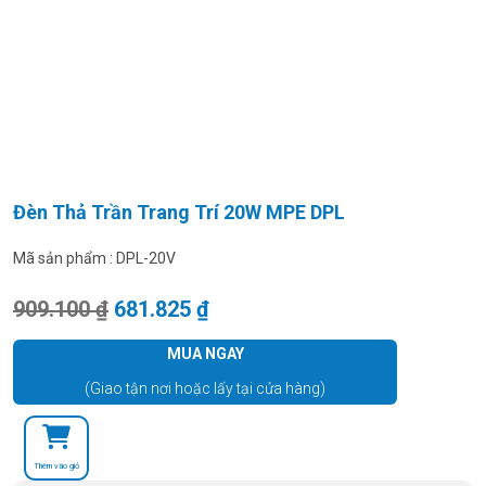
Đèn Thả Trần Trang Trí 20W MPE DPL
Mã sản phẩm :
DPL-20V
Giá gốc là: 909.100 ₫.
Giá hiện tại là: 681.825 ₫.
909.100
₫
681.825
₫
MUA NGAY
(Giao tận nơi hoặc lấy tại cửa hàng)
Thêm vào giỏ