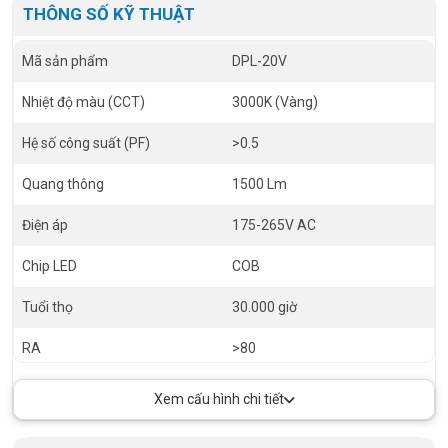
THÔNG SỐ KỸ THUẬT
Mã sản phẩm
DPL-20V
Nhiệt độ màu (CCT)
3000K (Vàng)
Hệ số công suất (PF)
>0.5
Quang thông
1500 Lm
Điện áp
175-265V AC
Chip LED
COB
Tuổi thọ
30.000 giờ
RA
>80
Size
Ø65 x 300 mm
Xem cấu hình chi tiết
Góc chiếu
24º