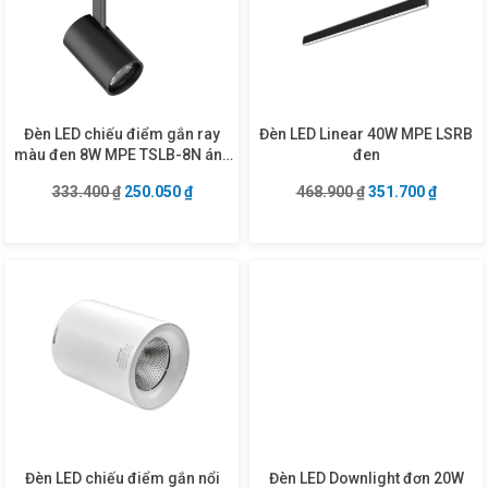
Đèn LED chiếu điểm gắn ray
Đèn LED Linear 40W MPE LSRB
màu đen 8W MPE TSLB-8N ánh
đen
sáng trung tính
Giá gốc là: 333.400 ₫.
Giá hiện tại là: 250.050 ₫.
Giá gốc là: 468.9
Giá hiện
333.400
₫
250.050
₫
468.900
₫
351.700
₫
Đèn LED chiếu điểm gắn nổi
Đèn LED Downlight đơn 20W