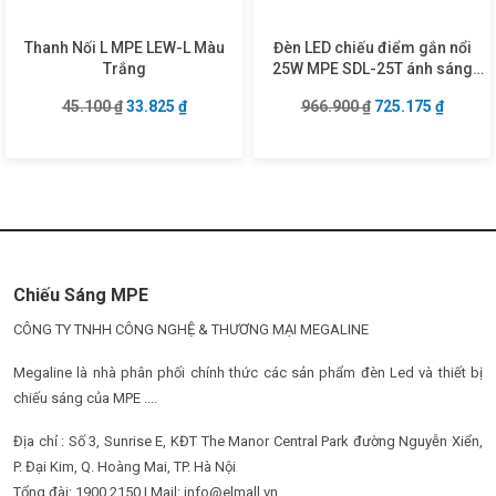
Thanh Nối L MPE LEW-L Màu
Đèn LED chiếu điểm gắn nổi
Trắng
25W MPE SDL-25T ánh sáng
trắng
Giá gốc là: 45.100 ₫.
Giá hiện tại là: 33.825 ₫.
Giá gốc là: 966.9
Giá hiện
45.100
₫
33.825
₫
966.900
₫
725.175
₫
Chiếu Sáng MPE
CÔNG TY TNHH CÔNG NGHỆ & THƯƠNG MẠI MEGALINE
Megaline là nhà phân phối chính thức các sản phẩm đèn Led và thiết bị
chiếu sáng của MPE ....
Địa chỉ : Số 3, Sunrise E, KĐT The Manor Central Park đường Nguyễn Xiển,
P. Đại Kim, Q. Hoàng Mai, TP. Hà Nội
Tổng đài: 1900 2150 | Mail: info@elmall.vn