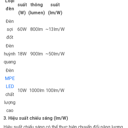
Loại
suất
thông
suất
đèn
(W)
(lumen)
(lm/W)
Đèn
sợi
60W
800lm
~13lm/W
đốt
Đèn
huỳnh
18W
900lm
~50lm/W
quang
Đèn
MPE
LED
10W
1000lm
100lm/W
chất
lượng
cao
3. Hiệu suất chiếu sáng (lm/W)
Hiệu suất chiếu sáng có thể thực hiện chuyển đổi năng lượng