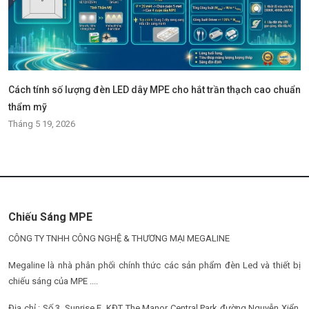
Cách tính số lượng đèn LED dây MPE cho hắt trần thạch cao chuẩn
thẩm mỹ
Tháng 5 19, 2026
Chiếu Sáng MPE
CÔNG TY TNHH CÔNG NGHỆ & THƯƠNG MẠI MEGALINE
Megaline là nhà phân phối chính thức các sản phẩm đèn Led và thiết bị
chiếu sáng của MPE ....
Địa chỉ : Số 3, Sunrise E, KĐT The Manor Central Park đường Nguyễn Xiển,