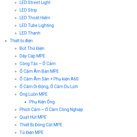
LED Street Light
LED Strip
LED Thoát Hiểm
LED Tube Lighting
LED Thanh
Thiết bị điện
Bút Thử Điện
Dây Cáp MPE
Công Tắc – Ổ Cắm
Ổ Cắm Âm Bàn MPE
Ổ Cắm Âm Sàn + Phụ kiện A60
Ổ Cắm Di Động, Ổ Cắm Du Lịch
Ống Luồn MPE
Phụ Kiện Ống
Phích Cắm – Ổ Cắm Công Nghiệp
Quạt Hút MPE
Thiết Bị Đóng Cắt MPE
Tủ Điện MPE