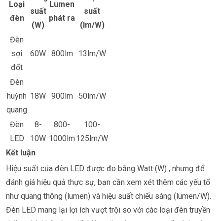
Loại
Lumen
suất
suất
đèn
phát ra
(W)
(lm/W)
Đèn
sợi
60W
800lm
13lm/W
đốt
Đèn
huỳnh
18W
900lm
50lm/W
quang
Đèn
8-
800-
100-
LED
10W
1000lm
125lm/W
Kết luận
Hiệu suất của đèn LED được đo bằng
Watt (W)
, nhưng để
đánh giá hiệu quả thực sự, bạn cần xem xét thêm các yếu tố
như quang thông (lumen) và hiệu suất chiếu sáng (lumen/W).
Đèn LED mang lại lợi ích vượt trội so với các loại đèn truyền