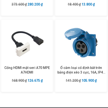
Giá gốc là: 373.600 ₫.
Giá hiện tại là: 280.200 ₫.
Giá gốc là: 18.40
Giá hiện 
373.600
₫
280.200
₫
18.400
₫
13.800
₫
Cổng HDMI mặt seri A70 MPE
Ổ cắm loại cố định bắt trên
A7HDMI
bảng điện xéo 3 cực, 16A, IP44
mã MPN2-413
Giá gốc là: 168.900 ₫.
Giá hiện tại là: 126.675 ₫.
Giá gốc là: 141.2
Giá hiện
168.900
₫
126.675
₫
141.200
₫
105.900
₫