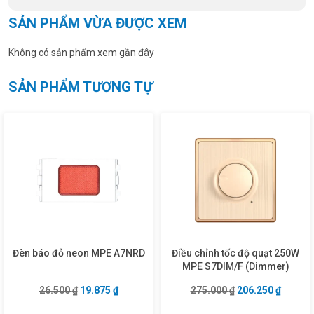
SẢN PHẨM VỪA ĐƯỢC XEM
Không có sản phẩm xem gần đây
SẢN PHẨM TƯƠNG TỰ
Đèn báo đỏ neon MPE A7NRD
Điều chỉnh tốc độ quạt 250W
MPE S7DIM/F (Dimmer)
Giá gốc là: 26.500 ₫.
Giá hiện tại là: 19.875 ₫.
Giá gốc là: 275.0
Giá hiện
26.500
₫
19.875
₫
275.000
₫
206.250
₫