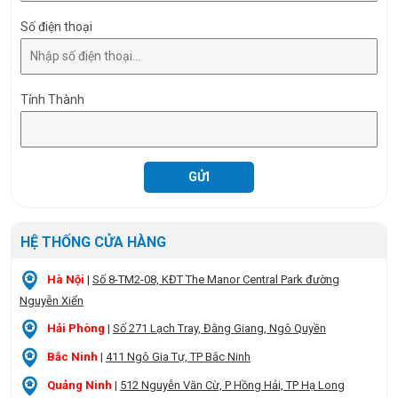
Số điện thoại
Tỉnh Thành
HỆ THỐNG CỬA HÀNG
Hà Nội
|
Số 8-TM2-08, KĐT The Manor Central Park đường
Nguyễn Xiển
Hải Phòng
|
Số 271 Lạch Tray, Đằng Giang, Ngô Quyền
Bắc Ninh
|
411 Ngô Gia Tự, TP Bắc Ninh
Quảng Ninh
|
512 Nguyễn Văn Cừ, P Hồng Hải, TP Hạ Long