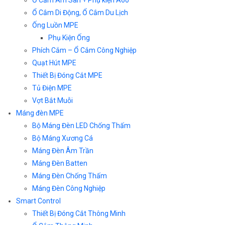
Ổ Cắm Âm Sàn + Phụ kiện A60
Ổ Cắm Di Động, Ổ Cắm Du Lịch
Ống Luồn MPE
Phụ Kiện Ống
Phích Cắm – Ổ Cắm Công Nghiệp
Quạt Hút MPE
Thiết Bị Đóng Cắt MPE
Tủ Điện MPE
Vợt Bắt Muỗi
Máng đèn MPE
Bộ Máng Đèn LED Chống Thấm
Bộ Máng Xương Cá
Máng Đèn Âm Trần
Máng Đèn Batten
Máng Đèn Chống Thấm
Máng Đèn Công Nghiệp
Smart Control
Thiết Bị Đóng Cắt Thông Minh