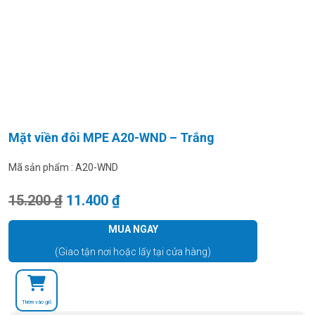
Mặt viền đôi MPE A20-WND – Trắng
Mã sản phẩm :
A20-WND
Giá gốc là: 15.200 ₫.
Giá hiện tại là: 11.400 ₫.
15.200
₫
11.400
₫
MUA NGAY
(Giao tận nơi hoặc lấy tại cửa hàng)
Thêm vào giỏ