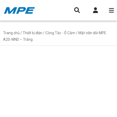
Trang chủ
/
Thiết bị điện
/
Công Tắc - Ổ Cắm
/ Mặt viền đôi MPE
A20-WND – Trắng