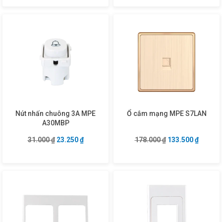
Nút nhấn chuông 3A MPE
Ổ cắm mạng MPE S7LAN
A30MBP
Giá gốc là: 31.000 ₫.
Giá hiện tại là: 23.250 ₫.
Giá gốc là: 178.0
Giá hiện
31.000
₫
23.250
₫
178.000
₫
133.500
₫