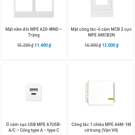
Mặt viền đôi MPE A20-WND –
Mặt công tắc-ổ cắm MCB 2 cực
Trắng
MPE AMCB2N
Giá gốc là: 15.200 ₫.
Giá hiện tại là: 11.400 ₫.
Giá gốc là: 16.00
Giá hiện 
15.200
₫
11.400
₫
16.000
₫
12.000
₫
Ổ cắm sạc USB MPE A7USB-
Công tắc 1 chiều MPE A6M-1M
A/C – Cổng type A – type C
cỡ trung (Vặn Vít)