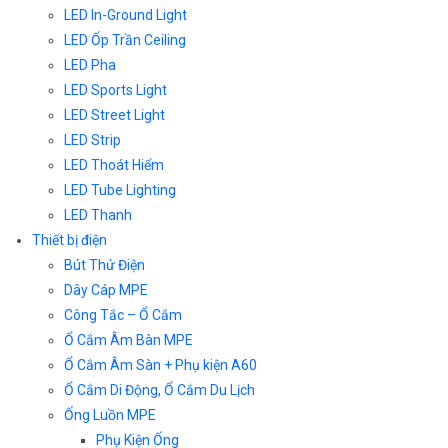
LED In-Ground Light
LED Ốp Trần Ceiling
LED Pha
LED Sports Light
LED Street Light
LED Strip
LED Thoát Hiểm
LED Tube Lighting
LED Thanh
Thiết bị điện
Bút Thử Điện
Dây Cáp MPE
Công Tắc – Ổ Cắm
Ổ Cắm Âm Bàn MPE
Ổ Cắm Âm Sàn + Phụ kiện A60
Ổ Cắm Di Động, Ổ Cắm Du Lịch
Ống Luồn MPE
Phụ Kiện Ống