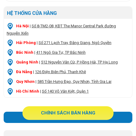
HỆ THỐNG CỬA HÀNG
Hà Nội
|
Số 8-TM2-08, KĐT The Manor Central Park đường
Nguyễn Xiển
Hải Phòng
|
Số 271 Lạch Tray, Đằng Giang, Ngô Quyền
Bắc Ninh
|
411 Ngô Gia Tự, TP Bắc Ninh
Quảng Ninh
|
512 Nguyễn Văn Cừ, P Hồng Hải, TP Hạ Long
Đà Nẵng
|
126 Điện Biên Phủ, Thanh Khê
Quy Nhơn
|
585 Trần Hưng Đạo, Quy Nhơn, Tỉnh Gia Lai
Hồ Chí Minh
|
Số 140 Võ Văn Kiệt, Quận 1
CHÍNH SÁCH BÁN HÀNG