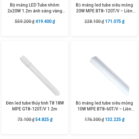
Bộ máng LED Tube nhôm
Bộ máng led tube siêu mỏng
2x20W 1.2m ánh sáng vàng
20W MPE BT8-120T/V – Liền
MLT-220V
máng 1m2
Giá gốc là: 559.200 ₫.
Giá hiện tại là: 419.400 ₫.
Giá gốc là: 228.1
Giá hiện
559.200
₫
419.400
₫
228.100
₫
171.075
₫
Đèn led tube thủy tinh T8 18W
Bộ máng led tube siêu mỏng
MPE GT8-120T/V 1.2m
10W MPE BT8-60T/V – Liền
máng 0.6m
Giá gốc là: 73.100 ₫.
Giá hiện tại là: 54.825 ₫.
Giá gốc là: 176.3
Giá hiện
73.100
₫
54.825
₫
176.300
₫
132.225
₫