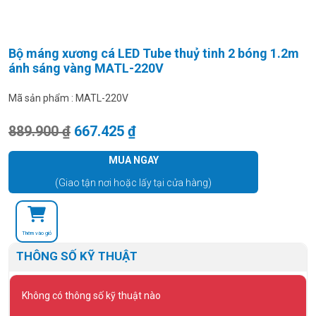
Bộ máng xương cá LED Tube thuỷ tinh 2 bóng 1.2m
ánh sáng vàng MATL-220V
Mã sản phẩm :
MATL-220V
Giá gốc là: 889.900 ₫.
Giá hiện tại là: 667.425 ₫.
889.900
₫
667.425
₫
MUA NGAY
(Giao tận nơi hoặc lấy tại cửa hàng)
Thêm vào giỏ
THÔNG SỐ KỸ THUẬT
Không có thông số kỹ thuật nào