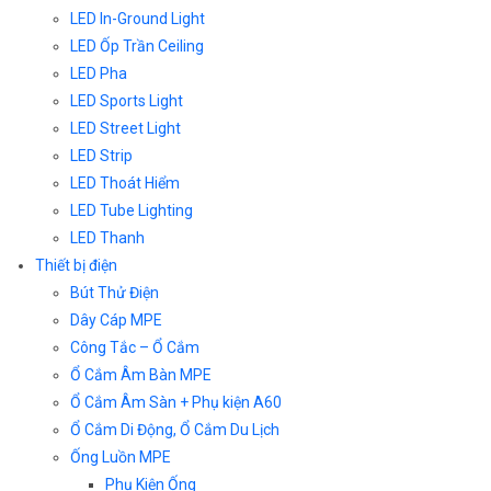
LED In-Ground Light
LED Ốp Trần Ceiling
LED Pha
LED Sports Light
LED Street Light
LED Strip
LED Thoát Hiểm
LED Tube Lighting
LED Thanh
Thiết bị điện
Bút Thử Điện
Dây Cáp MPE
Công Tắc – Ổ Cắm
Ổ Cắm Âm Bàn MPE
Ổ Cắm Âm Sàn + Phụ kiện A60
Ổ Cắm Di Động, Ổ Cắm Du Lịch
Ống Luồn MPE
Phụ Kiện Ống