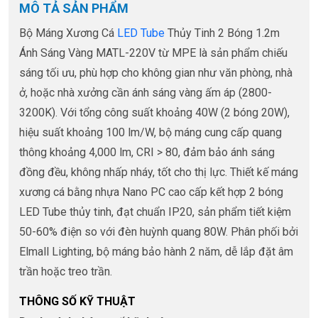
MÔ TẢ SẢN PHẨM
Bộ Máng Xương Cá
LED Tube
Thủy Tinh 2 Bóng 1.2m
Ánh Sáng Vàng MATL-220V từ MPE là sản phẩm chiếu
sáng tối ưu, phù hợp cho không gian như văn phòng, nhà
ở, hoặc nhà xưởng cần ánh sáng vàng ấm áp (2800-
3200K). Với tổng công suất khoảng 40W (2 bóng 20W),
hiệu suất khoảng 100 lm/W, bộ máng cung cấp quang
thông khoảng 4,000 lm, CRI > 80, đảm bảo ánh sáng
đồng đều, không nhấp nháy, tốt cho thị lực. Thiết kế máng
xương cá bằng nhựa Nano PC cao cấp kết hợp 2 bóng
LED Tube thủy tinh, đạt chuẩn IP20, sản phẩm tiết kiệm
50-60% điện so với đèn huỳnh quang 80W. Phân phối bởi
Elmall Lighting, bộ máng bảo hành 2 năm, dễ lắp đặt âm
trần hoặc treo trần.
THÔNG SỐ KỸ THUẬT