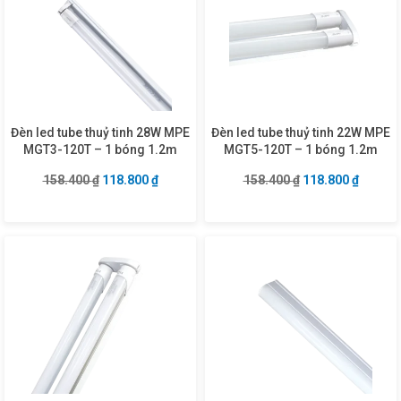
Đèn led tube thuỷ tinh 28W MPE
Đèn led tube thuỷ tinh 22W MPE
MGT3-120T – 1 bóng 1.2m
MGT5-120T – 1 bóng 1.2m
Giá gốc là: 158.400 ₫.
Giá hiện tại là: 118.800 ₫.
Giá gốc là: 158.4
Giá hiện
158.400
₫
118.800
₫
158.400
₫
118.800
₫