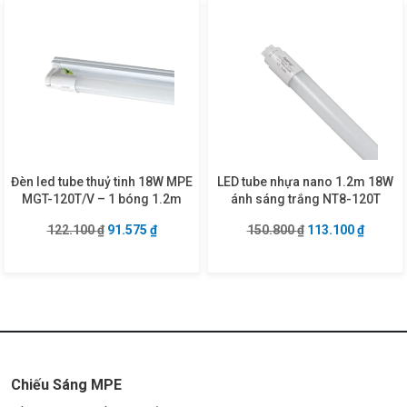
Đèn led tube thuỷ tinh 18W MPE
LED tube nhựa nano 1.2m 18W
MGT-120T/V – 1 bóng 1.2m
ánh sáng trắng NT8-120T
Giá gốc là: 122.100 ₫.
Giá hiện tại là: 91.575 ₫.
Giá gốc là: 150.8
Giá hiện
122.100
₫
91.575
₫
150.800
₫
113.100
₫
Chiếu Sáng MPE