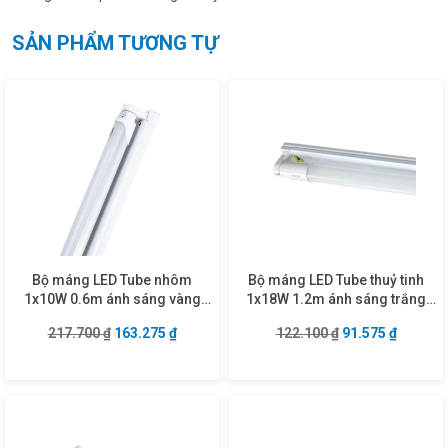
SẢN PHẨM TƯƠNG TỰ
Bộ máng LED Tube nhôm
Bộ máng LED Tube thuỷ tinh
1x10W 0.6m ánh sáng vàng
1x18W 1.2m ánh sáng trắng
MLT-110V
MGT-120T
Giá gốc là: 217.700 ₫.
Giá hiện tại là: 163.275 ₫.
Giá gốc là: 122.1
Giá hiện
217.700
₫
163.275
₫
122.100
₫
91.575
₫