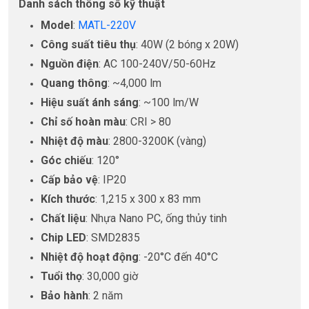
Danh sách thông số kỹ thuật
Model
:
MATL-220V
Công suất tiêu thụ
: 40W (2 bóng x 20W)
Nguồn điện
: AC 100-240V/50-60Hz
Quang thông
: ~4,000 lm
Hiệu suất ánh sáng
: ~100 lm/W
Chỉ số hoàn màu
: CRI > 80
Nhiệt độ màu
: 2800-3200K (vàng)
Góc chiếu
: 120°
Cấp bảo vệ
: IP20
Kích thước
: 1,215 x 300 x 83 mm
Chất liệu
: Nhựa Nano PC, ống thủy tinh
Chip LED
: SMD2835
Nhiệt độ hoạt động
: -20°C đến 40°C
Tuổi thọ
: 30,000 giờ
Bảo hành
: 2 năm