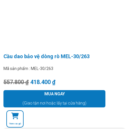
Cầu dao bảo vệ dòng rò MEL-30/263
Mã sản phẩm :
MEL-30/263
Giá gốc là: 557.800 ₫.
Giá hiện tại là: 418.400 ₫.
557.800
₫
418.400
₫
MUA NGAY
(Giao tận nơi hoặc lấy tại cửa hàng)
Thêm vào giỏ