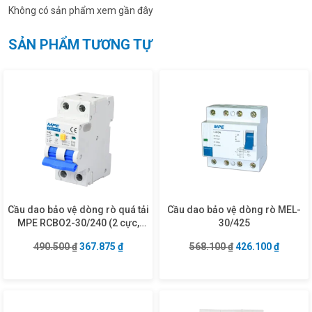
Không có sản phẩm xem gần đây
SẢN PHẨM TƯƠNG TỰ
Cầu dao bảo vệ dòng rò quá tải
Cầu dao bảo vệ dòng rò MEL-
MPE RCBO2-30/240 (2 cực,
30/425
40A, 30mA, 6kA)
Giá gốc là: 490.500 ₫.
Giá hiện tại là: 367.875 ₫.
Giá gốc là: 568.1
Giá hiện
490.500
₫
367.875
₫
568.100
₫
426.100
₫