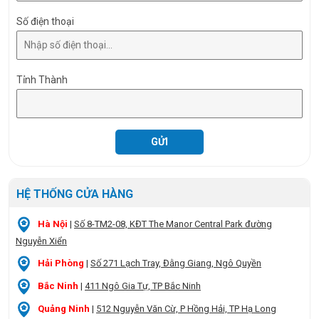
Số điện thoại
Tỉnh Thành
HỆ THỐNG CỬA HÀNG
Hà Nội
|
Số 8-TM2-08, KĐT The Manor Central Park đường
Nguyễn Xiển
Hải Phòng
|
Số 271 Lạch Tray, Đằng Giang, Ngô Quyền
Bắc Ninh
|
411 Ngô Gia Tự, TP Bắc Ninh
Quảng Ninh
|
512 Nguyễn Văn Cừ, P Hồng Hải, TP Hạ Long