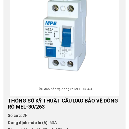
Cầu dao bảo vệ dòng rò MEL-30/263
THÔNG SỐ KỸ THUẬT CẦU DAO BẢO VỆ DÒNG
RÒ MEL-30/263
Số cực:
2P
Dòng định mức In (A):
63A