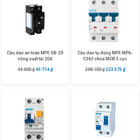
Cầu dao an toàn MPE SB-20
Cầu dao tự động MPE MP6-
công suất tải 20A
C363 chứa MCB 3 cực
Giá gốc là: 44.000 ₫.
Giá hiện tại là: 43.714 ₫.
Giá gốc là: 298.1
Giá hiện
44.000
₫
43.714
₫
298.100
₫
223.575
₫