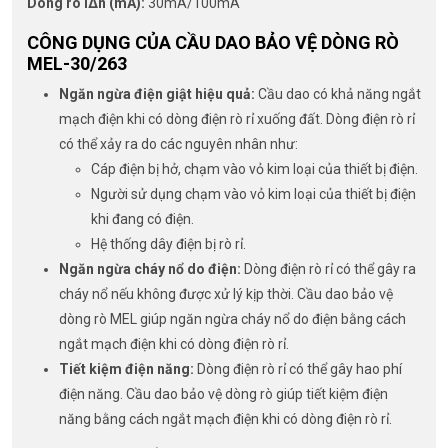
Dòng rò IΔn (mA):
30mA/100mA
CÔNG DỤNG CỦA CẦU DAO BẢO VỆ DÒNG RÒ
MEL-30/263
Ngăn ngừa điện giật hiệu quả:
Cầu dao có khả năng ngắt
mạch điện khi có dòng điện rò rỉ xuống đất. Dòng điện rò rỉ
có thể xảy ra do các nguyên nhân như:
Cáp điện bị hở, chạm vào vỏ kim loại của thiết bị điện.
Người sử dụng chạm vào vỏ kim loại của thiết bị điện
khi đang có điện.
Hệ thống dây điện bị rò rỉ.
Ngăn ngừa cháy nổ do điện:
Dòng điện rò rỉ có thể gây ra
cháy nổ nếu không được xử lý kịp thời. Cầu dao bảo vệ
dòng rò MEL giúp ngăn ngừa cháy nổ do điện bằng cách
ngắt mạch điện khi có dòng điện rò rỉ.
Tiết kiệm điện năng:
Dòng điện rò rỉ có thể gây hao phí
điện năng. Cầu dao bảo vệ dòng rò giúp tiết kiệm điện
năng bằng cách ngắt mạch điện khi có dòng điện rò rỉ.