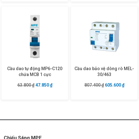
Cầu dao tự động MP6-C120
Cầu dao bảo vệ dòng rò MEL-
chứa MCB 1 cực
30/463
Giá gốc là: 63.800 ₫.
Giá hiện tại là: 47.850 ₫.
Giá gốc là: 807.4
Giá hiện
63.800
₫
47.850
₫
807.400
₫
605.600
₫
Chiếu Sáng MPE