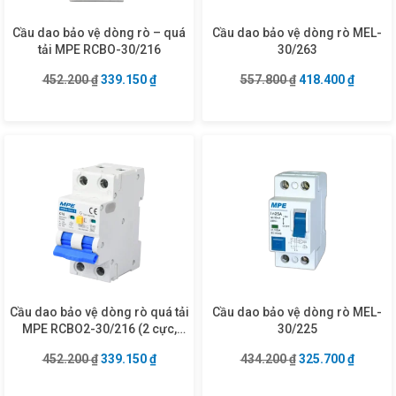
Cầu dao bảo vệ dòng rò – quá
Cầu dao bảo vệ dòng rò MEL-
tải MPE RCBO-30/216
30/263
Giá gốc là: 452.200 ₫.
Giá hiện tại là: 339.150 ₫.
Giá gốc là: 557.8
Giá hiện
452.200
₫
339.150
₫
557.800
₫
418.400
₫
Cầu dao bảo vệ dòng rò quá tải
Cầu dao bảo vệ dòng rò MEL-
MPE RCBO2-30/216 (2 cực,
30/225
16A, 30mA, 6kA)
Giá gốc là: 452.200 ₫.
Giá hiện tại là: 339.150 ₫.
Giá gốc là: 434.2
Giá hiện
452.200
₫
339.150
₫
434.200
₫
325.700
₫