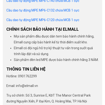
Cầu dao tự động MPE MP6-C140 chứa MCB 1 cực
Cầu dao tự động MPE MP6-C132 chứa MCB 1 cực
Cầu dao tự động MPE MP6-C120 chứa MCB 1 cực
CHÍNH SÁCH BẢO HÀNH TẠI ELMALL
Mọi sản phẩm đều được dán tem bảo hành chính hãng,
Elmall cung cấp bảo hành kể từ thời điểm xuất kho.
Elmall có đội ngũ hỗ trợ kỹ thuật tư vấn trong suốt quá
trình lắp đặt và sử dụng.
Sản phẩm đèn led MPE được bảo hành chính hãng 3 NĂM.
THÔNG TIN LIÊN HỆ
Hotline: 0901762299
Email: info@elmall.vn
Trụ sở chính: Số 3, Sunrise E, KĐT The Manor Central Park
đường Nguyễn Xiển, P. Đại Kim, Q. Hoàng Mai, TP. Hà Nội