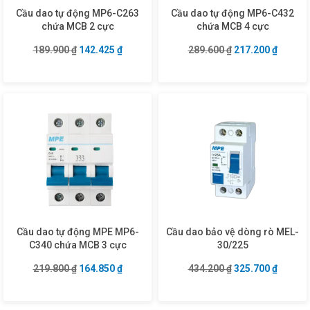
Cầu dao tự động MP6-C263
Cầu dao tự động MP6-C432
chứa MCB 2 cực
chứa MCB 4 cực
Giá gốc là: 189.900 ₫.
Giá hiện tại là: 142.425 ₫.
Giá gốc là: 289.6
Giá hiện
189.900
₫
142.425
₫
289.600
₫
217.200
₫
Cầu dao tự động MPE MP6-
Cầu dao bảo vệ dòng rò MEL-
C340 chứa MCB 3 cực
30/225
Giá gốc là: 219.800 ₫.
Giá hiện tại là: 164.850 ₫.
Giá gốc là: 434.2
Giá hiện
219.800
₫
164.850
₫
434.200
₫
325.700
₫