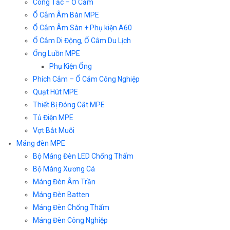
Công Tắc – Ổ Cắm
Ổ Cắm Âm Bàn MPE
Ổ Cắm Âm Sàn + Phụ kiện A60
Ổ Cắm Di Động, Ổ Cắm Du Lịch
Ống Luồn MPE
Phụ Kiện Ống
Phích Cắm – Ổ Cắm Công Nghiệp
Quạt Hút MPE
Thiết Bị Đóng Cắt MPE
Tủ Điện MPE
Vợt Bắt Muỗi
Máng đèn MPE
Bộ Máng Đèn LED Chống Thấm
Bộ Máng Xương Cá
Máng Đèn Âm Trần
Máng Đèn Batten
Máng Đèn Chống Thấm
Máng Đèn Công Nghiệp