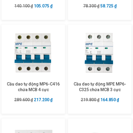
Giá gốc là: 140.100 ₫.
Giá hiện tại là: 105.075 ₫.
Giá gốc là: 78.30
Giá hiện 
140.100
₫
105.075
₫
78.300
₫
58.725
₫
Cầu dao tự động MP6-C416
Cầu dao tự động MPE MP6-
chứa MCB 4 cực
C325 chứa MCB 3 cực
Giá gốc là: 289.600 ₫.
Giá hiện tại là: 217.200 ₫.
Giá gốc là: 219.8
Giá hiện
289.600
₫
217.200
₫
219.800
₫
164.850
₫