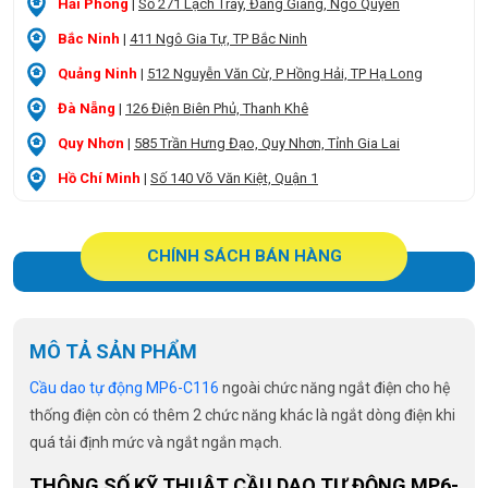
Hải Phòng
|
Số 271 Lạch Tray, Đằng Giang, Ngô Quyền
Bắc Ninh
|
411 Ngô Gia Tự, TP Bắc Ninh
Quảng Ninh
|
512 Nguyễn Văn Cừ, P Hồng Hải, TP Hạ Long
Đà Nẵng
|
126 Điện Biên Phủ, Thanh Khê
Quy Nhơn
|
585 Trần Hưng Đạo, Quy Nhơn, Tỉnh Gia Lai
Hồ Chí Minh
|
Số 140 Võ Văn Kiệt, Quận 1
CHÍNH SÁCH BÁN HÀNG
MÔ TẢ SẢN PHẨM
Cầu dao tự động MP6-C116
ngoài chức năng ngắt điện cho hệ
thống điện còn có thêm 2 chức năng khác là ngắt dòng điện khi
quá tải định mức và ngắt ngắn mạch.
THÔNG SỐ KỸ THUẬT CẦU DAO TỰ ĐỘNG MP6-