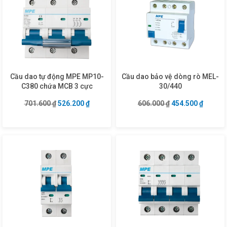
Cầu dao tự động MPE MP10-
Cầu dao bảo vệ dòng rò MEL-
C380 chứa MCB 3 cực
30/440
Giá gốc là: 701.600 ₫.
Giá hiện tại là: 526.200 ₫.
Giá gốc là: 606.0
Giá hiện
701.600
₫
526.200
₫
606.000
₫
454.500
₫