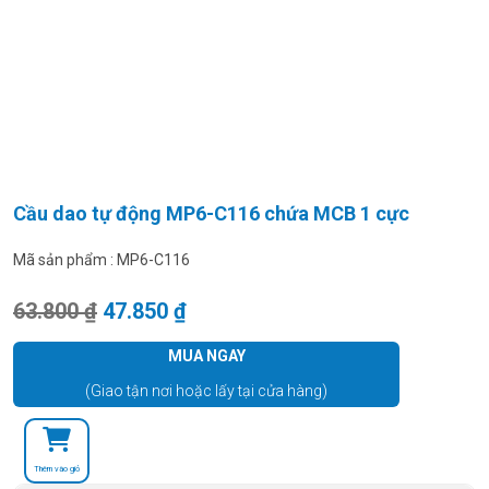
Cầu dao tự động MP6-C116 chứa MCB 1 cực
Mã sản phẩm :
MP6-C116
Giá gốc là: 63.800 ₫.
Giá hiện tại là: 47.850 ₫.
63.800
₫
47.850
₫
MUA NGAY
(Giao tận nơi hoặc lấy tại cửa hàng)
Thêm vào giỏ