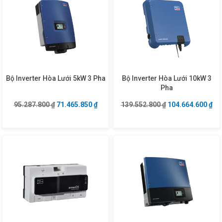
Bộ Inverter Hòa Lưới 5kW 3 Pha
Bộ Inverter Hòa Lưới 10kW 3
Pha
Giá gốc là: 95.287.800 ₫.
Giá hiện tại là: 71.465.850 ₫.
Giá gốc là: 139.5
Giá
95.287.800
₫
71.465.850
₫
139.552.800
₫
104.664.600
₫