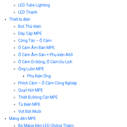
LED Tube Lighting
LED Thanh
Thiết bị điện
Bút Thử Điện
Dây Cáp MPE
Công Tắc – Ổ Cắm
Ổ Cắm Âm Bàn MPE
Ổ Cắm Âm Sàn + Phụ kiện A60
Ổ Cắm Di Động, Ổ Cắm Du Lịch
Ống Luồn MPE
Phụ Kiện Ống
Phích Cắm – Ổ Cắm Công Nghiệp
Quạt Hút MPE
Thiết Bị Đóng Cắt MPE
Tủ Điện MPE
Vợt Bắt Muỗi
Máng đèn MPE
Bộ Máng Đèn LED Chống Thấm