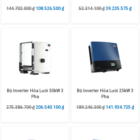
Giá gốc là: 144.702.000 ₫.
Giá hiện tại là: 108.526.500 ₫.
Giá gốc là: 52.31
Giá 
144.702.000
₫
108.526.500
₫
52.314.100
₫
39.235.575
₫
Bộ Inverter Hòa Lưới 50kW 3
Bộ Inverter Hòa Lưới 25kW 3
Pha
Pha
Giá gốc là: 275.386.700 ₫.
Giá hiện tại là: 206.540.100 ₫.
Giá gốc là: 189.2
Giá
275.386.700
₫
206.540.100
₫
189.246.300
₫
141.934.725
₫