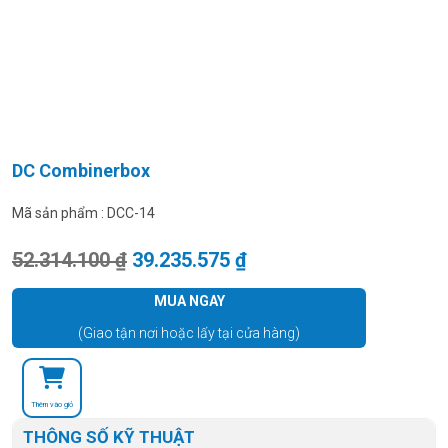
DC Combinerbox
Mã sản phẩm :
DCC-14
Giá gốc là: 52.314.100 ₫.
Giá hiện tại là: 39.235.
52.314.100
₫
39.235.575
₫
MUA NGAY
(Giao tận nơi hoặc lấy tại cửa hàng)
Thêm vào giỏ
THÔNG SỐ KỸ THUẬT