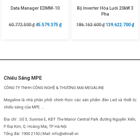
Data Manager EDMM-10
Bộ Inverter Hòa Lưới 20kW 3
Pha
Giá gốc là: 60.772.500 ₫.
Giá hiện tại là: 45.579.375 ₫.
Giá gốc là: 186.1
Giá
60.772.500
₫
45.579.375
₫
186.163.600
₫
139.622.700
₫
Chiếu Sáng MPE
CÔNG TY TNHH CÔNG NGHỆ & THƯƠNG MẠI MEGALINE
Megaline là nhà phân phối chính thức các sản phẩm đèn Led và thiết bị
chiếu sáng của MPE ....
Địa chỉ : Số 3, Sunrise E, KĐT The Manor Central Park đường Nguyễn Xiển,
P. Đại Kim, Q. Hoàng Mai, TP. Hà Nội
Tổng đài: 1900 2150 | Mail: info@elmall.vn