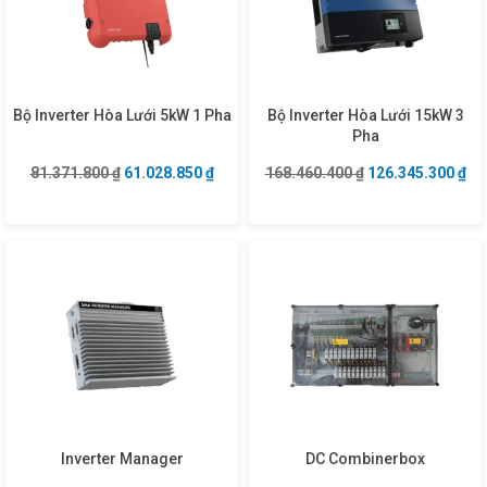
Bộ Inverter Hòa Lưới 5kW 1 Pha
Bộ Inverter Hòa Lưới 15kW 3
Pha
Giá gốc là: 81.371.800 ₫.
Giá hiện tại là: 61.028.850 ₫.
Giá gốc là: 168.4
Giá
81.371.800
₫
61.028.850
₫
168.460.400
₫
126.345.300
₫
Inverter Manager
DC Combinerbox