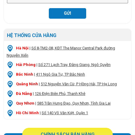
HỆ THỐNG CỬA HÀNG
Hà Nội
|
Số 8-TM2-08, KĐT The Manor Central Park đường
Nguyễn Xiển
Hải Phòng
|
Số 271 Lạch Tray, Đằng Giang, Ngô Quyền
Bắc Ninh
|
411 Ngô Gia Tự, TP Bắc Ninh
Quảng Ninh
|
512 Nguyễn Văn Cừ, P Hồng Hải, TP Hạ Long
Đà Nẵng
|
126 Điện Biên Phủ, Thanh Khê
Quy Nhơn
|
585 Trần Hưng Đạo, Quy Nhơn, Tỉnh Gia Lai
Hồ Chí Minh
|
Số 140 Võ Văn Kiệt, Quận 1
CHÍNH SÁCH BÁN HÀNG