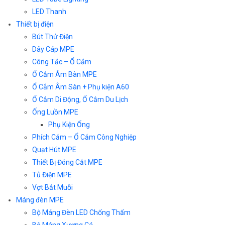
LED Thanh
Thiết bị điện
Bút Thử Điện
Dây Cáp MPE
Công Tắc – Ổ Cắm
Ổ Cắm Âm Bàn MPE
Ổ Cắm Âm Sàn + Phụ kiện A60
Ổ Cắm Di Động, Ổ Cắm Du Lịch
Ống Luồn MPE
Phụ Kiện Ống
Phích Cắm – Ổ Cắm Công Nghiệp
Quạt Hút MPE
Thiết Bị Đóng Cắt MPE
Tủ Điện MPE
Vợt Bắt Muỗi
Máng đèn MPE
Bộ Máng Đèn LED Chống Thấm