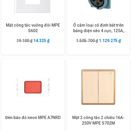
Mặt công tắc vuông đôi MPE
Ổ cắm loại cố định bắt trên
S602
bảng điện xéo 4 cực, 125A,
IP67 mã MPN2-4442
Giá gốc là: 19.100 ₫.
Giá hiện tại là: 14.325 ₫.
Giá gốc là: 1.505
Giá hi
19.100
₫
14.325
₫
1.505.700
₫
1.129.275
₫
Đèn báo đỏ neon MPE A7NRD
Mặt 2 công tắc 2 chiều 16A-
250V MPE S702M