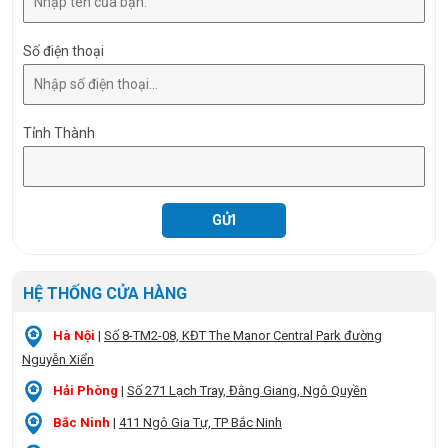
Số điện thoại
Tỉnh Thành
HỆ THỐNG CỬA HÀNG
Hà Nội
|
Số 8-TM2-08, KĐT The Manor Central Park đường
Nguyễn Xiển
Hải Phòng
|
Số 271 Lạch Tray, Đằng Giang, Ngô Quyền
Bắc Ninh
|
411 Ngô Gia Tự, TP Bắc Ninh