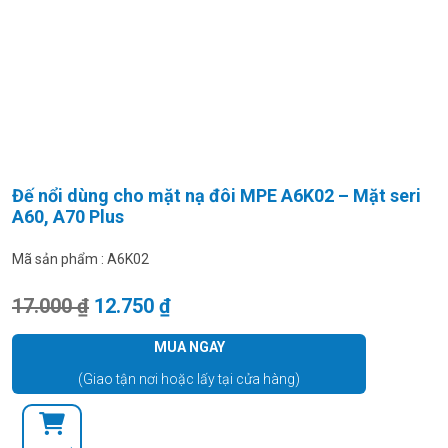
Đế nổi dùng cho mặt nạ đôi MPE A6K02 – Mặt seri
A60, A70 Plus
Mã sản phẩm :
A6K02
Giá gốc là: 17.000 ₫.
Giá hiện tại là: 12.750 ₫.
17.000
₫
12.750
₫
MUA NGAY
(Giao tận nơi hoặc lấy tại cửa hàng)