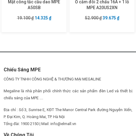
Mặt công tắc cầu dao MPE
Ổ cắm đôi 2 chấu 16A + 1 lỗ
A50SB
MPE A20US2XN
Giá gốc là: 19.100 ₫.
Giá hiện tại là: 14.325 ₫.
Giá gốc là: 52.90
Giá hiện 
19.100
₫
14.325
₫
52.900
₫
39.675
₫
Chiếu Sáng MPE
CÔNG TY TNHH CÔNG NGHỆ & THƯƠNG MẠI MEGALINE
Megaline là nhà phân phối chính thức các sản phẩm đèn Led và thiết bị
chiếu sáng của MPE ....
Địa chỉ : Số 3, Sunrise E, KĐT The Manor Central Park đường Nguyễn Xiển,
P. Đại Kim, Q. Hoàng Mai, TP. Hà Nội
Tổng đài: 1900 2150 | Mail: info@elmall.vn
Về Chúng Tôi