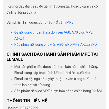
(Kết nối dây điện, sau đó gắn mặt công tắc hoặc ổ cắm và cố
định lại bằng ốc vít)
Sản phẩm liên quan:
Công tắc – Ổ cắm MPE
Đế nổi dùng cho mặt nạ đơn seri A60, A70 plus MPE
A6K01
Hộp nhựa nổi dùng cho viền A20-WND MPE AK2237ND
CHÍNH SÁCH BẢO HÀNH SẢN PHẨM MPE TẠI
ELMALL
Mọi sản phẩm đều được dán tem bảo hành chính hãng,
Elmall cung cấp bảo hành kể từ thời điểm xuất kho.
Elmall có đội ngũ hỗ trợ kỹ thuật tư vấn trong suốt quá
trình lắp đặt và sử dụng.
Sản phẩm đèn led MPE được bảo hành chính hãng 3 NĂM.
THÔNG TIN LIÊN HỆ
Hotline: 0901762299