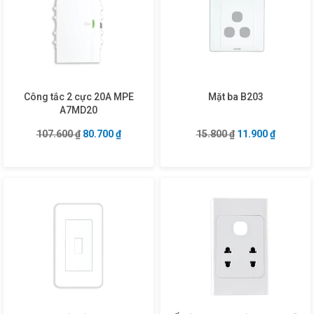
Công tắc 2 cực 20A MPE
Mặt ba B203
A7MD20
Giá gốc là: 107.600 ₫.
Giá hiện tại là: 80.700 ₫.
Giá gốc là: 15.80
Giá hiện 
107.600
₫
80.700
₫
15.800
₫
11.900
₫