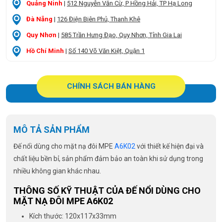
Quảng Ninh
|
512 Nguyễn Văn Cừ, P Hồng Hải, TP Hạ Long
Đà Nẵng
|
126 Điện Biên Phủ, Thanh Khê
Quy Nhơn
|
585 Trần Hưng Đạo, Quy Nhơn, Tỉnh Gia Lai
Hồ Chí Minh
|
Số 140 Võ Văn Kiệt, Quận 1
CHÍNH SÁCH BÁN HÀNG
MÔ TẢ SẢN PHẨM
Đế nổi dùng cho mặt nạ đôi MPE
A6K02
với thiết kế hiện đại và
chất liệu bền bỉ, sản phẩm đảm bảo an toàn khi sử dụng trong
nhiều không gian khác nhau.
THÔNG SỐ KỸ THUẬT CỦA ĐẾ NỔI DÙNG CHO
MẶT NẠ ĐÔI MPE A6K02
Kích thước: 120x117x33mm