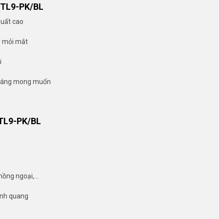
 TL9-PK/BL
suất cao
y mỏi mắt
i
u sáng mong muốn
TL9-PK/BL
 hồng ngoại,…
uỳnh quang