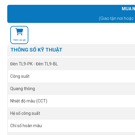
MUA N
(Giao tận nơi hoặc 
Thêm vào giỏ
THÔNG SỐ KỸ THUẬT
Đèn TL9-PK - Đèn TL9-BL
Công suất
Quang thông
Nhiệt độ màu (CCT)
Hệ số công suất
Chỉ số hoàn màu