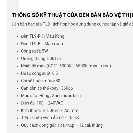
THÔNG SỐ KỸ THUẬT CỦA ĐÈN BÀN BẢO VỆ THỊ 
Đèn bàn học tập TL9 , tích hợp hộc đựng dụng cụ học tập và giá đỡ
Đèn TL9-PK : Màu hồng
Đèn TL9-BL: Màu xanh
Công suất: 5W
Quang thông: 500 Lm
Nhiệt độ màu (CCT): 6000K – 6500K (màu trắng).
Hệ số công suất: 0.5
Chỉ số hoàn màu >80
Cần đèn có thể xoay : 360độ
Màu sắc : Hồng , Xanh nước biển
Điện áp: 100 – 240VAC
Kích thước: ø150mm x 235mm
Tiêu chuẩn châu Âu CE – RoHS
Quy cách đóng gói: 1 cái/hộp – 12 cái/thùng