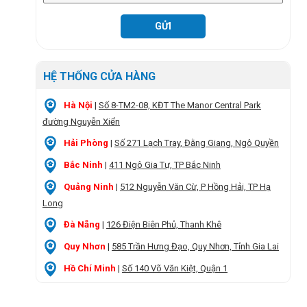
HỆ THỐNG CỬA HÀNG
Hà Nội
|
Số 8-TM2-08, KĐT The Manor Central Park
đường Nguyễn Xiển
Hải Phòng
|
Số 271 Lạch Tray, Đằng Giang, Ngô Quyền
Bắc Ninh
|
411 Ngô Gia Tự, TP Bắc Ninh
Quảng Ninh
|
512 Nguyễn Văn Cừ, P Hồng Hải, TP Hạ
Long
Đà Nẵng
|
126 Điện Biên Phủ, Thanh Khê
Quy Nhơn
|
585 Trần Hưng Đạo, Quy Nhơn, Tỉnh Gia Lai
Hồ Chí Minh
|
Số 140 Võ Văn Kiệt, Quận 1