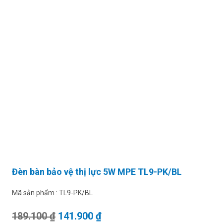
Đèn bàn bảo vệ thị lực 5W MPE TL9-PK/BL
Mã sản phẩm :
TL9-PK/BL
Giá gốc là: 189.100 ₫.
Giá hiện tại là: 141.900 ₫.
189.100
₫
141.900
₫