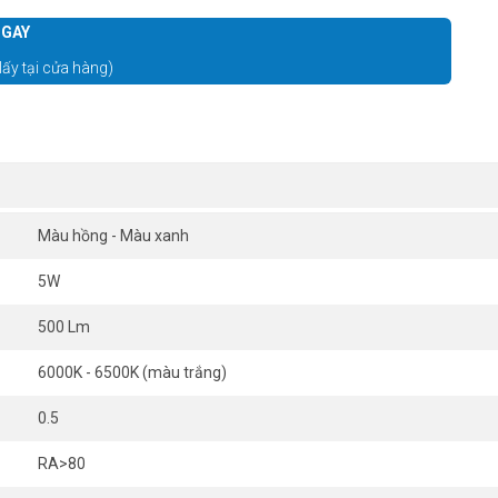
GAY
lấy tại cửa hàng)
Màu hồng - Màu xanh
5W
500 Lm
6000K - 6500K (màu trắng)
0.5
RA>80