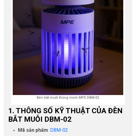
Đèn bắt muỗi thông minh MPE DBM-02
1. THÔNG SỐ KỸ THUẬT CỦA ĐÈN
BẮT MUỖI DBM-02
Mã sản phẩm
:
DBM-02