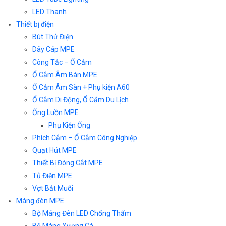
LED Thanh
Thiết bị điện
Bút Thử Điện
Dây Cáp MPE
Công Tắc – Ổ Cắm
Ổ Cắm Âm Bàn MPE
Ổ Cắm Âm Sàn + Phụ kiện A60
Ổ Cắm Di Động, Ổ Cắm Du Lịch
Ống Luồn MPE
Phụ Kiện Ống
Phích Cắm – Ổ Cắm Công Nghiệp
Quạt Hút MPE
Thiết Bị Đóng Cắt MPE
Tủ Điện MPE
Vợt Bắt Muỗi
Máng đèn MPE
Bộ Máng Đèn LED Chống Thấm
Bộ Máng Xương Cá