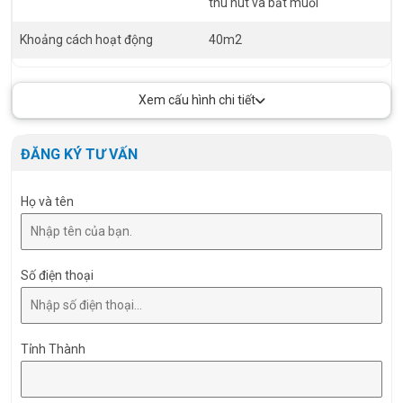
thu hút và bắt muỗi
Khoảng cách hoạt động
40m2
Đóng gói (Package)
12 cái/thùng
Xem cấu hình chi tiết
Môi trường hoạt động
Trong nhà
Vật liệu cấu thành sản phẩm
Nhựa, Nhôm
ĐĂNG KÝ TƯ VẤN
Họ và tên
Số điện thoại
Tỉnh Thành