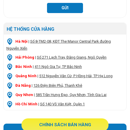
HỆ THỐNG CỬA HÀNG
Hà Nội
|
Số 8-TM2-08, KĐT The Manor Central Park đường
Nguyễn Xiển
Hải Phòng
|
Số 271 Lạch Tray, Đằng Giang, Ngô Quyền
Bắc Ninh
|
411 Ngô Gia Tự, TP Bắc Ninh
Quảng Ninh
|
512 Nguyễn Văn Cừ, P Hồng Hải, TP Hạ Long
Đà Nẵng
|
126 Điện Biên Phủ, Thanh Khê
Quy Nhơn
|
585 Trần Hưng Đạo, Quy Nhơn, Tỉnh Gia Lai
Hồ Chí Minh
|
Số 140 Võ Văn Kiệt, Quận 1
CHÍNH SÁCH BÁN HÀNG