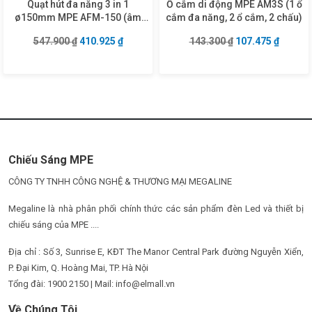
Quạt hút đa năng 3 in 1
Ổ cắm di động MPE AM3S (1 ổ
ø150mm MPE AFM-150 (âm
cắm đa năng, 2 ổ cắm, 2 chấu)
trần – âm tường – vách kín)
Giá gốc là: 547.900 ₫.
Giá hiện tại là: 410.925 ₫.
Giá gốc là: 143.3
Giá hiện
547.900
₫
410.925
₫
143.300
₫
107.475
₫
Chiếu Sáng MPE
CÔNG TY TNHH CÔNG NGHỆ & THƯƠNG MẠI MEGALINE
Megaline là nhà phân phối chính thức các sản phẩm đèn Led và thiết bị
chiếu sáng của MPE ....
Địa chỉ : Số 3, Sunrise E, KĐT The Manor Central Park đường Nguyễn Xiển,
P. Đại Kim, Q. Hoàng Mai, TP. Hà Nội
Tổng đài: 1900 2150 | Mail: info@elmall.vn
Về Chúng Tôi