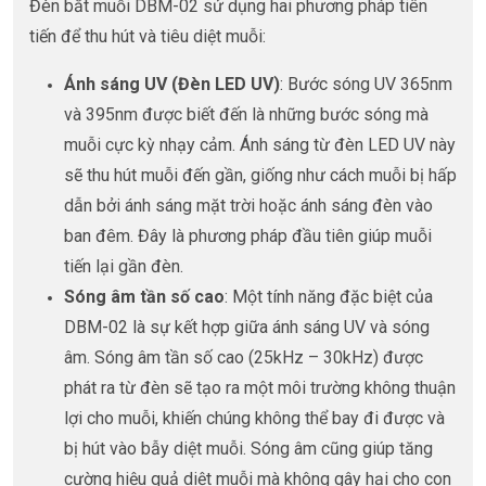
Đèn bắt muỗi DBM-02 sử dụng hai phương pháp tiên
tiến để thu hút và tiêu diệt muỗi:
Ánh sáng UV (Đèn LED UV)
: Bước sóng UV 365nm
và 395nm được biết đến là những bước sóng mà
muỗi cực kỳ nhạy cảm. Ánh sáng từ đèn LED UV này
sẽ thu hút muỗi đến gần, giống như cách muỗi bị hấp
dẫn bởi ánh sáng mặt trời hoặc ánh sáng đèn vào
ban đêm. Đây là phương pháp đầu tiên giúp muỗi
tiến lại gần đèn.
Sóng âm tần số cao
: Một tính năng đặc biệt của
DBM-02 là sự kết hợp giữa ánh sáng UV và sóng
âm. Sóng âm tần số cao (25kHz – 30kHz) được
phát ra từ đèn sẽ tạo ra một môi trường không thuận
lợi cho muỗi, khiến chúng không thể bay đi được và
bị hút vào bẫy diệt muỗi. Sóng âm cũng giúp tăng
cường hiệu quả diệt muỗi mà không gây hại cho con