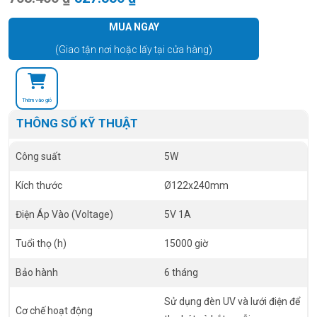
MUA NGAY
(Giao tận nơi hoặc lấy tại cửa hàng)
Thêm vào giỏ
THÔNG SỐ KỸ THUẬT
Công suất
5W
Kích thước
Ø122x240mm
Điện Áp Vào (Voltage)
5V 1A
Tuổi thọ (h)
15000 giờ
Bảo hành
6 tháng
Sử dụng đèn UV và lưới điện để
Cơ chế hoạt động