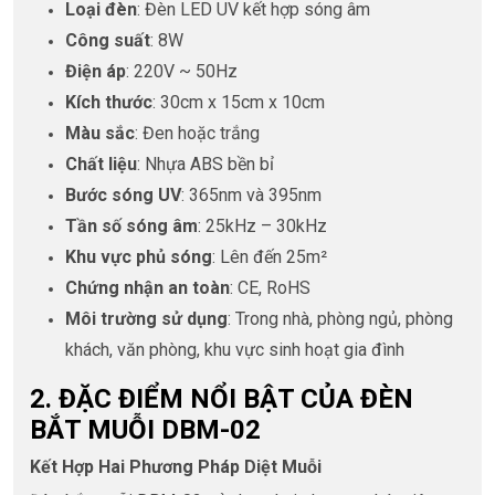
Loại đèn
: Đèn LED UV kết hợp sóng âm
Công suất
: 8W
Điện áp
: 220V ~ 50Hz
Kích thước
: 30cm x 15cm x 10cm
Màu sắc
: Đen hoặc trắng
Chất liệu
: Nhựa ABS bền bỉ
Bước sóng UV
: 365nm và 395nm
Tần số sóng âm
: 25kHz – 30kHz
Khu vực phủ sóng
: Lên đến 25m²
Chứng nhận an toàn
: CE, RoHS
Môi trường sử dụng
: Trong nhà, phòng ngủ, phòng
khách, văn phòng, khu vực sinh hoạt gia đình
2. ĐẶC ĐIỂM NỔI BẬT CỦA ĐÈN
BẮT MUỖI DBM-02
Kết Hợp Hai Phương Pháp Diệt Muỗi