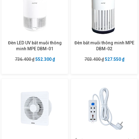
Đèn LED UV bắt muỗi thông
Đèn bắt muỗi thông minh MPE
minh MPE DBM-01
DBM-02
Giá gốc là: 736.400 ₫.
Giá hiện tại là: 552.300 ₫.
Giá gốc là: 703.4
Giá hiện
736.400
₫
552.300
₫
703.400
₫
527.550
₫