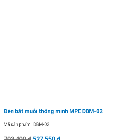
Đèn bắt muỗi thông minh MPE DBM-02
Mã sản phẩm :
DBM-02
Giá gốc là: 703.400 ₫.
Giá hiện tại là: 527.550 ₫.
703.400
₫
527.550
₫