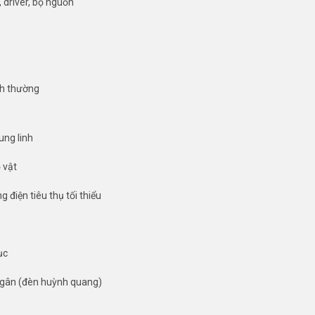
 driver, bộ nguồn
nh thường
ung linh
 vật
g điện tiêu thụ tối thiểu
ục
 ngân (đèn huỳnh quang)