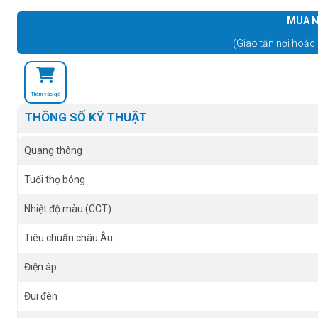
MUA N
(Giao tận nơi hoặc 
Thêm vào giỏ
THÔNG SỐ KỸ THUẬT
Quang thông
Tuổi thọ bóng
Nhiệt độ màu (CCT)
Tiêu chuẩn châu Âu
Điện áp
Đui đèn