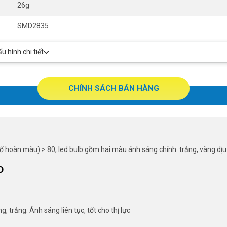
26g
SMD2835
>80
 hình chi tiết
>0.5
CHÍNH SÁCH BÁN HÀNG
ố hoàn màu) > 80, led bulb gồm hai màu ánh sáng chính: trắng, vàng dịu n
D
trắng. Ánh sáng liên tục, tốt cho thị lực