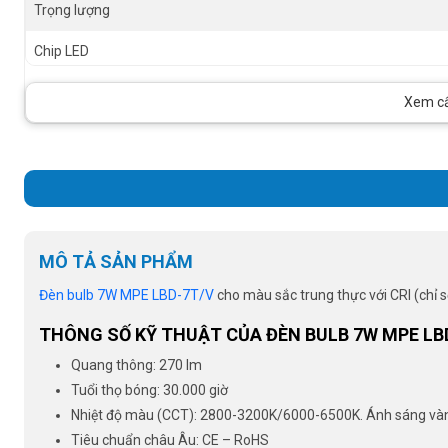
Trọng lượng
Chip LED
RA
Xem cấu
Hệ số công suất (PF)
MÔ TẢ SẢN PHẨM
Đèn bulb 7W MPE LBD-7T/V
cho màu sắc trung thực với CRI (chỉ s
THÔNG SỐ KỸ THUẬT CỦA ĐÈN BULB 7W MPE LB
Quang thông: 270 lm
Tuổi thọ bóng: 30.000 giờ
Nhiệt độ màu (CCT): 2800-3200K/6000-6500K. Ánh sáng vàng, 
Tiêu chuẩn châu Âu: CE – RoHS