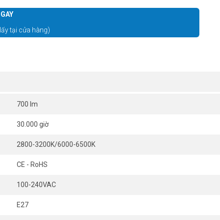
GAY
lấy tại cửa hàng)
700 lm
30.000 giờ
2800-3200K/6000-6500K
CE - RoHS
100-240VAC
E27