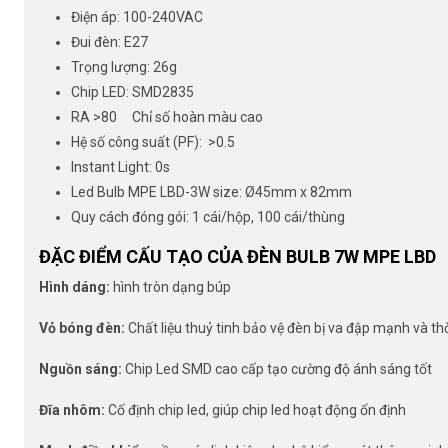
Điện áp: 100-240VAC
Đui đèn: E27
Trọng lượng: 26g
Chip LED: SMD2835
RA >80 Chỉ số hoàn màu cao
Hệ số công suất (PF): >0.5
Instant Light: 0s
Led Bulb MPE LBD-3W size: Ø45mm x 82mm
Quy cách đóng gói: 1 cái/hộp, 100 cái/thùng
ĐẶC ĐIỂM CẤU TẠO CỦA ĐÈN BULB 7W MPE LBD
Hình dáng:
hình tròn dạng búp
Vỏ bóng đèn:
Chất liệu thuỷ tinh bảo vệ đèn bị va đập mạnh và thời
Nguồn sáng:
Chip Led SMD cao cấp tạo cường độ ánh sáng tốt
Đĩa nhôm:
Cố định chip led, giúp chip led hoạt động ổn định