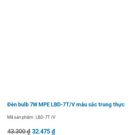
Đèn bulb 7W MPE LBD-7T/V màu sắc trung thực
Mã sản phẩm :
LBD-7T /V
Giá gốc là: 43.300 ₫.
Giá hiện tại là: 32.475 ₫.
43.300
₫
32.475
₫