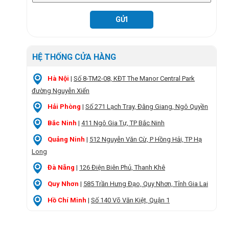
HỆ THỐNG CỬA HÀNG
Hà Nội
|
Số 8-TM2-08, KĐT The Manor Central Park
đường Nguyễn Xiển
Hải Phòng
|
Số 271 Lạch Tray, Đằng Giang, Ngô Quyền
Bắc Ninh
|
411 Ngô Gia Tự, TP Bắc Ninh
Quảng Ninh
|
512 Nguyễn Văn Cừ, P Hồng Hải, TP Hạ
Long
Đà Nẵng
|
126 Điện Biên Phủ, Thanh Khê
Quy Nhơn
|
585 Trần Hưng Đạo, Quy Nhơn, Tỉnh Gia Lai
Hồ Chí Minh
|
Số 140 Võ Văn Kiệt, Quận 1