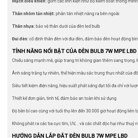
Mạch điều khiển:
gồm các linh kiện như bộ kiểm soát thông minh,
Thân nhôm tản nhiệt:
phân tán nhiệt năng ra bên ngoài
Thân nhựa:
bảo vệ thân dưới của đèn led bulb
Đui đèn:
cố định thân đèn với đui đèn, đảm bảo đèn hoạt động bì
TÍNH NĂNG NỔI BẬT CỦA ĐÈN BULB 7W MPE LBD
Chiếu sáng mạnh mẽ, giúp trang trí không gian thêm sang trọng, l
Ánh sáng trắng tự nhiên, thể hiện màu sắc trung thực nhất của đồ
Siêu tiết kiệm điện năng, hiệu suất phát sáng đạt tối đa chỉ với lượn
Thiết kế đơn giản, tinh tế, đảm bảo an toàn khi sử dụng
Độ bền bỉ cao cùng với tuổi thọ lên đến 30.000 giờ hoạt động liên t
Không phát ra các tia cực tím, UV,… và các chất độc hại như thuỷ
HƯỚNG DẪN LẮP ĐẶT ĐÈN BULB 7W MPE LBD