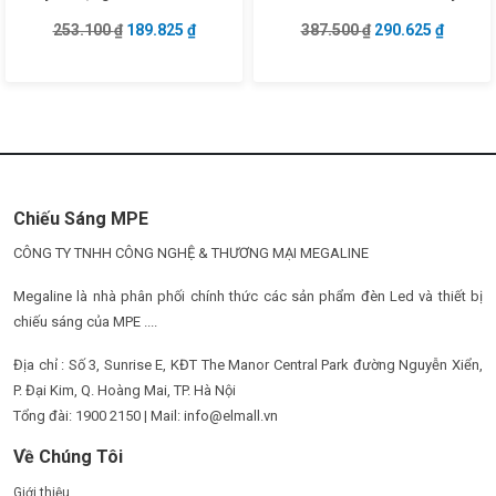
nhôm
động
Giá gốc là: 253.100 ₫.
Giá hiện tại là: 189.825 ₫.
Giá gốc là: 387.5
Giá hiện
253.100
₫
189.825
₫
387.500
₫
290.625
₫
Chiếu Sáng MPE
CÔNG TY TNHH CÔNG NGHỆ & THƯƠNG MẠI MEGALINE
Megaline là nhà phân phối chính thức các sản phẩm đèn Led và thiết bị
chiếu sáng của MPE ....
Địa chỉ : Số 3, Sunrise E, KĐT The Manor Central Park đường Nguyễn Xiển,
P. Đại Kim, Q. Hoàng Mai, TP. Hà Nội
Tổng đài: 1900 2150 | Mail: info@elmall.vn
Về Chúng Tôi
Giới thiệu