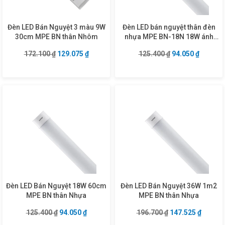
Đèn LED Bán Nguyệt 3 màu 9W
Đèn LED bán nguyệt thân đèn
30cm MPE BN thân Nhôm
nhựa MPE BN-18N 18W ánh
sáng trung tính
Giá gốc là: 172.100 ₫.
Giá hiện tại là: 129.075 ₫.
Giá gốc là: 125.4
Giá hiện
172.100
₫
129.075
₫
125.400
₫
94.050
₫
Đèn LED Bán Nguyệt 18W 60cm
Đèn LED Bán Nguyệt 36W 1m2
MPE BN thân Nhựa
MPE BN thân Nhựa
Giá gốc là: 125.400 ₫.
Giá hiện tại là: 94.050 ₫.
Giá gốc là: 196.7
Giá hiện
125.400
₫
94.050
₫
196.700
₫
147.525
₫