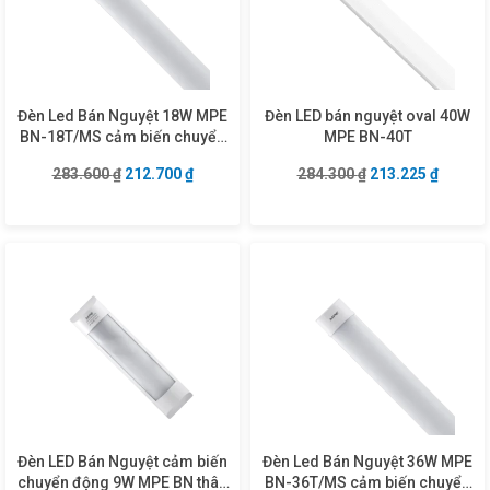
Đèn Led Bán Nguyệt 18W MPE
Đèn LED bán nguyệt oval 40W
BN-18T/MS cảm biến chuyển
MPE BN-40T
động
Giá gốc là: 283.600 ₫.
Giá hiện tại là: 212.700 ₫.
Giá gốc là: 284.3
Giá hiện
283.600
₫
212.700
₫
284.300
₫
213.225
₫
Đèn LED Bán Nguyệt cảm biến
Đèn Led Bán Nguyệt 36W MPE
chuyển động 9W MPE BN thân
BN-36T/MS cảm biến chuyển