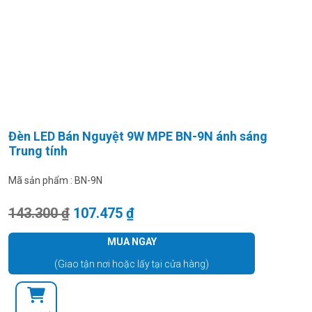
Đèn LED Bán Nguyệt 9W MPE BN-9N ánh sáng
Trung tính
Mã sản phẩm :
BN-9N
Giá gốc là: 143.300 ₫.
Giá hiện tại là: 107.475 ₫.
143.300
₫
107.475
₫
MUA NGAY
(Giao tận nơi hoặc lấy tại cửa hàng)