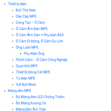
Thiết bị điện
Bút Thử Điện
Dây Cáp MPE
Công Tắc – Ổ Cắm
Ổ Cắm Âm Bàn MPE
Ổ Cắm Âm Sàn + Phụ kiện A60
Ổ Cắm Di Động, Ổ Cắm Du Lịch
Ống Luồn MPE
Phụ Kiện Ống
Phích Cắm – Ổ Cắm Công Nghiệp
Quạt Hút MPE
Thiết Bị Đóng Cắt MPE
Tủ Điện MPE
Vợt Bắt Muỗi
Máng đèn MPE
Bộ Máng Đèn LED Chống Thấm
Bộ Máng Xương Cá
Máng Đèn Âm Trần