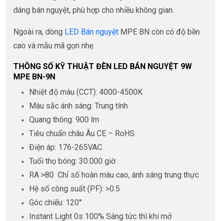
dáng bán nguyệt, phù hợp cho nhiều không gian.
Ngoài ra, dòng
LED Bán nguyệt
MPE BN còn có độ bền
cao và mẫu mã gọn nhẹ.
THÔNG SỐ KỸ THUẬT ĐÈN LED BÁN NGUYỆT 9W
MPE BN-9N
Nhiệt độ màu (CCT): 4000-4500K
Màu sắc ánh sáng: Trung tính
Quang thông: 900 lm
Tiêu chuẩn châu Âu CE – RoHS
Điện áp: 176-265VAC
Tuổi thọ bóng: 30.000 giờ
RA >80 Chỉ số hoàn màu cao, ánh sáng trung thực
Hệ số công suất (PF): >0.5
Góc chiếu: 120°
Instant Light 0s 100% Sáng tức thì khi mở