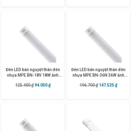
Đèn LED bán nguyệt thân đèn
Đèn LED bán nguyệt thân đèn
nhựa MPE BN-18V 18W ánh
nhựa MPE BN-36N 36W ánh
sáng vàng
sáng trung tính
Giá gốc là: 125.400 ₫.
Giá hiện tại là: 94.050 ₫.
Giá gốc là: 196.7
Giá hiện
125.400
₫
94.050
₫
196.700
₫
147.525
₫