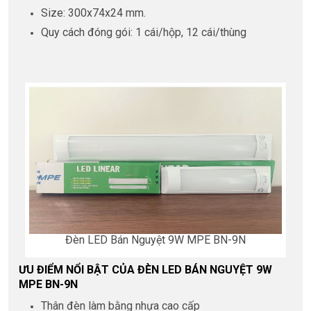
Size: 300x74x24 mm.
Quy cách đóng gói: 1 cái/hộp, 12 cái/thùng
Đèn LED Bán Nguyệt 9W MPE BN-9N
ƯU ĐIỂM NỔI BẬT CỦA ĐÈN LED BÁN NGUYỆT 9W
MPE BN-9N
Thân đèn làm bằng nhựa cao cấp