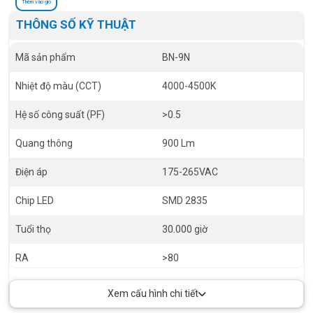
Thêm vào giỏ
THÔNG SỐ KỸ THUẬT
Mã sản phẩm
BN-9N
Nhiệt độ màu (CCT)
4000-4500K
Hệ số công suất (PF)
>0.5
Quang thông
900 Lm
Điện áp
175-265VAC
Chip LED
SMD 2835
Tuổi thọ
30.000 giờ
RA
>80
Size
300x74x24 mm
Xem cấu hình chi tiết