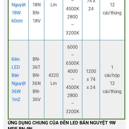
–
74 x
Nguyệt
18N
Lm
12
4500K
24
18W
BN-
cái/thùng
2800
60cm
18V
–
3200K
6000
–
Đèn
BN-
6500K
LED
36T
1
4000
1200
Bán
BN-
4320
cái/hộp
–
x 74
Nguyệt
36N
Lm
12
4500K
x 24
36W
BN-
cái/thùng
2800
1m2
36V
–
3200K
ỨNG DỤNG CHUNG CỦA ĐÈN LED BÁN NGUYỆT 9W
MPE BN-9N