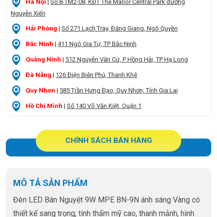
Hà Nội
|
Số 8-TM2-08, KĐT The Manor Central Park đường
Nguyễn Xiển
Hải Phòng
|
Số 271 Lạch Tray, Đằng Giang, Ngô Quyền
Bắc Ninh
|
411 Ngô Gia Tự, TP Bắc Ninh
Quảng Ninh
|
512 Nguyễn Văn Cừ, P Hồng Hải, TP Hạ Long
Đà Nẵng
|
126 Điện Biên Phủ, Thanh Khê
Quy Nhơn
|
585 Trần Hưng Đạo, Quy Nhơn, Tỉnh Gia Lai
Hồ Chí Minh
|
Số 140 Võ Văn Kiệt, Quận 1
CHÍNH SÁCH BÁN HÀNG
MÔ TẢ SẢN PHẨM
Đèn LED Bán Nguyệt 9W MPE BN-9N ánh sáng Vàng có
thiết kế sang trọng, tính thẩm mỹ cao, thanh mảnh, hình