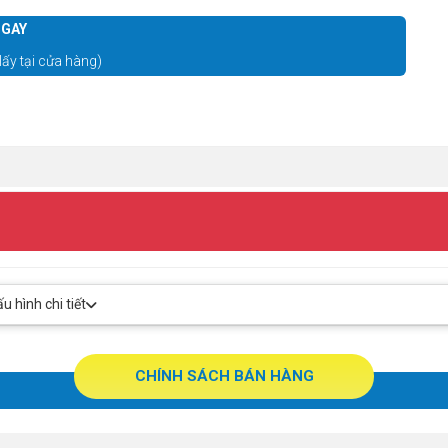
GAY
lấy tại cửa hàng)
 hình chi tiết
CHÍNH SÁCH BÁN HÀNG