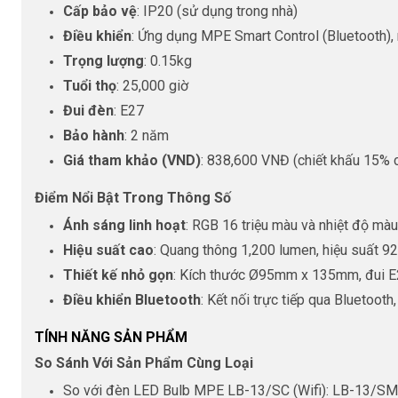
Cấp bảo vệ
: IP20 (sử dụng trong nhà)
Điều khiển
: Ứng dụng MPE Smart Control (Bluetooth),
Trọng lượng
: 0.15kg
Tuổi thọ
: 25,000 giờ
Đui đèn
: E27
Bảo hành
: 2 năm
Giá tham khảo (VND)
: 838,600 VNĐ (chiết khấu 15%
Điểm Nổi Bật Trong Thông Số
Ánh sáng linh hoạt
: RGB 16 triệu màu và nhiệt độ m
Hiệu suất cao
: Quang thông 1,200 lumen, hiệu suất 9
Thiết kế nhỏ gọn
: Kích thước Ø95mm x 135mm, đui E2
Điều khiển Bluetooth
: Kết nối trực tiếp qua Bluetoot
TÍNH NĂNG SẢN PHẨM
So Sánh Với Sản Phẩm Cùng Loại
So với đèn LED Bulb MPE LB-13/SC (Wifi): LB-13/SM sử