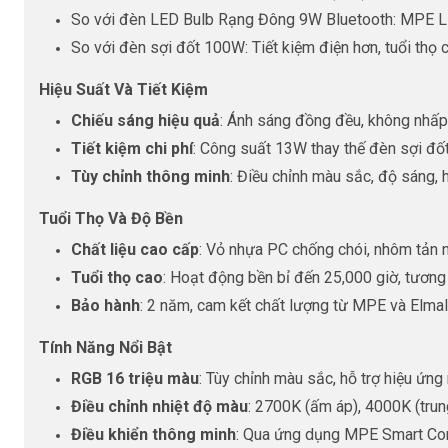
So với đèn LED Bulb Rạng Đông 9W Bluetooth: MPE LB-
So với đèn sợi đốt 100W: Tiết kiệm điện hơn, tuổi thọ 
Hiệu Suất Và Tiết Kiệm
Chiếu sáng hiệu quả
: Ánh sáng đồng đều, không nhấp
Tiết kiệm chi phí
: Công suất 13W thay thế đèn sợi đố
Tùy chỉnh thông minh
: Điều chỉnh màu sắc, độ sáng, 
Tuổi Thọ Và Độ Bền
Chất liệu cao cấp
: Vỏ nhựa PC chống chói, nhôm tản n
Tuổi thọ cao
: Hoạt động bền bỉ đến 25,000 giờ, tươ
Bảo hành
: 2 năm, cam kết chất lượng từ MPE và Elmall
Tính Năng Nổi Bật
RGB 16 triệu màu
: Tùy chỉnh màu sắc, hỗ trợ hiệu ứng
Điều chỉnh nhiệt độ màu
: 2700K (ấm áp), 4000K (trun
Điều khiển thông minh
: Qua ứng dụng MPE Smart Contr