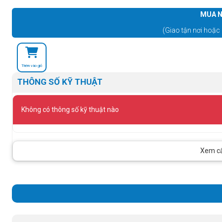
MUA N
(Giao tận nơi hoặc 
Thêm vào giỏ
THÔNG SỐ KỸ THUẬT
Không có thông số kỹ thuật nào
Xem cấu