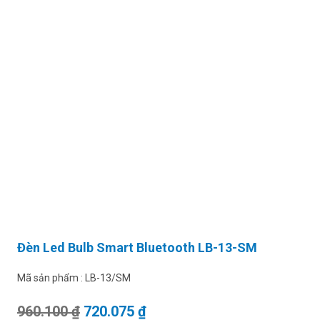
Đèn Led Bulb Smart Bluetooth LB-13-SM
Mã sản phẩm :
LB-13/SM
Giá gốc là: 960.100 ₫.
Giá hiện tại là: 720.075 ₫.
960.100
₫
720.075
₫