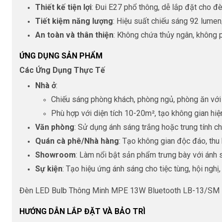
Thiết kế tiện lợi
: Đui E27 phổ thông, dễ lắp đặt cho đ
Tiết kiệm năng lượng
: Hiệu suất chiếu sáng 92 lumen
An toàn và thân thiện
: Không chứa thủy ngân, không 
ỨNG DỤNG SẢN PHẨM
Các Ứng Dụng Thực Tế
Nhà ở
:
Chiếu sáng phòng khách, phòng ngủ, phòng ăn vớ
Phù hợp với diện tích 10-20m², tạo không gian hiện 
Văn phòng
: Sử dụng ánh sáng trắng hoặc trung tính ch
Quán cà phê/Nhà hàng
: Tạo không gian độc đáo, thu
Showroom
: Làm nổi bật sản phẩm trưng bày với ánh s
Sự kiện
: Tạo hiệu ứng ánh sáng cho tiệc tùng, hội nghị,
Đèn LED Bulb Thông Minh MPE 13W Bluetooth LB-13/SM là 
HƯỚNG DẪN LẮP ĐẶT VÀ BẢO TRÌ