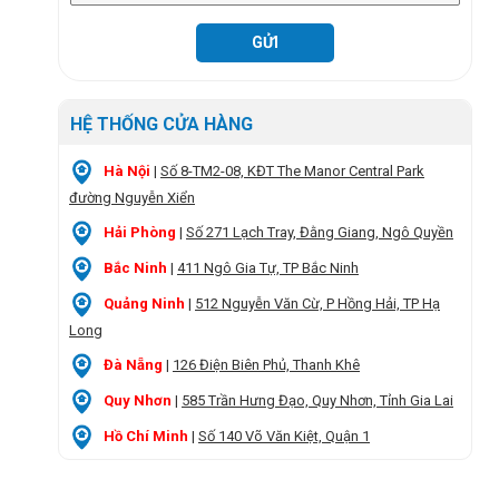
HỆ THỐNG CỬA HÀNG
Hà Nội
|
Số 8-TM2-08, KĐT The Manor Central Park
đường Nguyễn Xiển
Hải Phòng
|
Số 271 Lạch Tray, Đằng Giang, Ngô Quyền
Bắc Ninh
|
411 Ngô Gia Tự, TP Bắc Ninh
Quảng Ninh
|
512 Nguyễn Văn Cừ, P Hồng Hải, TP Hạ
Long
Đà Nẵng
|
126 Điện Biên Phủ, Thanh Khê
Quy Nhơn
|
585 Trần Hưng Đạo, Quy Nhơn, Tỉnh Gia Lai
Hồ Chí Minh
|
Số 140 Võ Văn Kiệt, Quận 1