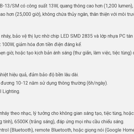
13/SM có công suất 13W, quang thông cao hơn (1,200 lumen), tí
cao hơn (25,000 giờ), không chứa thủy ngân, thân thiện với môi trư
 nháy, bảo vệ thị lực nhờ chip LED SMD 2835 và lớp nhựa PC tán
t 100W, giảm hóa đơn tiền điện đáng kể.
hẹn giờ, hoặc tạo kịch bản ánh sáng (thư giãn, làm việc, tiệc tù
hiệt hiệu quả, đảm bảo độ bền lâu dài.
ng đương 10-12 năm sử dụng thông thường (6h/ngày).
 Lighting.
 nháy theo nhạc, lý tưởng cho không gian sáng tạo, tiệc tùng, hoặc
g tính), 6500K (trắng sáng), đáp ứng mọi nhu cầu chiếu sáng.
ol (Bluetooth), remote Bluetooth, hoặc giọng nói (Google Home, 