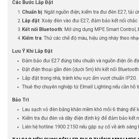
Các Bước Lắp Đặt
Chuẩn bị
: Ngắt nguồn điện, kiểm tra đui đèn E27, tải
Lắp đặt
: Xoáy đèn vào đui E27, đảm bảo kết nối chắc 
Kết nối Bluetooth
: Mở ứng dụng MPE Smart Control, bậ
Kiểm tra
: Thử các chế độ màu, hiệu ứng nháy theo nhạc
Lưu Ý Khi Lắp Đặt
Đảm bảo đui E27 đúng tiêu chuẩn và nguồn điện ổn đị
Đặt điện thoại gần đèn (dưới 5m) khi kết nối Bluetooth
Lắp đặt trong nhà, tránh khu vực ẩm vượt chuẩn IP20.
Thuê thợ chuyên nghiệp từ Elmall Lighting nếu cần hỗ tr
Bảo Trì
Lau sạch vỏ đèn bằng khăn mềm khô mỗi 6 tháng để lo
Kiểm tra đui đèn và dây điện định kỳ để đảm bảo kết n
Liên hệ hotline 1900 2150 nếu gặp sự cố về ánh sáng h