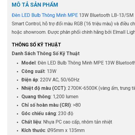
MÔ TẢ SẢN PHẨM
Đèn LED Bulb Thông Minh MPE
13W Bluetooth LB-13/SM là 
Smart Control, hỗ trợ đổi màu RGB (16 triệu màu) và điều 
hoặc showroom. Được phân phối chính hãng bởi Elmall Ligh
THÔNG SỐ KỸ THUẬT
Danh Sách Thông Số Kỹ Thuật
Model
: Đèn LED Bulb Thông Minh MPE 13W Bluetoot
Công suất
: 13W
Điện áp
: 220V AC, 50/60Hz
Nhiệt độ màu (CCT)
: 2700K-6500K (vàng ấm, trung tín
Quang thông
: 1,200 lumen
Chỉ số hoàn màu (CRI)
: >80
Góc chiếu sáng
: 230 độ
Chất liệu
: Nhựa PC cao cấp, nhôm tản nhiệt
Kích thước
: Ø95mm x 135mm