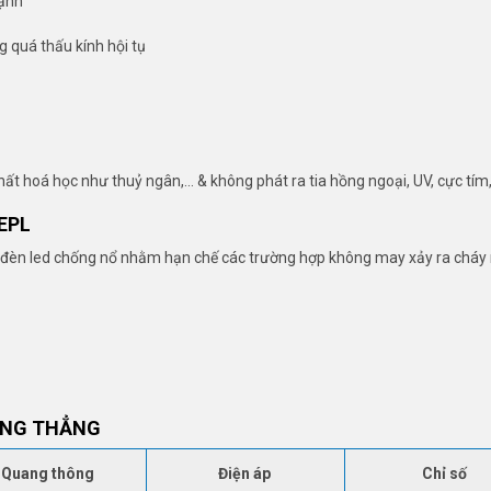
mạnh
 quá thấu kính hội tụ
hất hoá học như thuỷ ngân,… & không phát ra tia hồng ngoại, UV, cực tím
EPL
g đèn led chống nổ nhằm hạn chế các trường hợp không may xảy ra cháy 
ẠNG THẲNG
Quang thông
Điện áp
Chỉ số