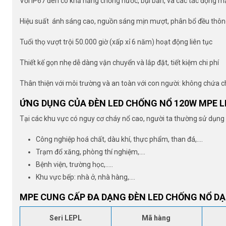
Với IP67 đèn có khả năng chống nước, bụi bẩn, và các tác động 
Hiệu suất ánh sáng cao, nguồn sáng mịn mượt, phân bổ đều thông
Tuổi thọ vượt trội 50.000 giờ (xấp xỉ 6 năm) hoạt động liên tục
Thiết kế gọn nhẹ dễ dàng vận chuyển và lắp đặt, tiết kiệm chi phí
Thân thiện với môi trường và an toàn với con người: không chứa c
ỨNG DỤNG CỦA ĐÈN LED CHỐNG NỔ 120W MPE L
Tại các khu vực có nguy cơ cháy nổ cao, người ta thường sử dụn
Công nghiệp hoá chất, dàu khí, thực phẩm, than đá,….
Trạm đổ xăng, phòng thí nghiệm,….
Bệnh viện, trường học,…..
Khu vực bếp: nhà ở, nhà hàng,….
MPE CUNG CẤP ĐA DẠNG ĐÈN LED CHỐNG NỔ D
Seri LEPL
Mã hàng