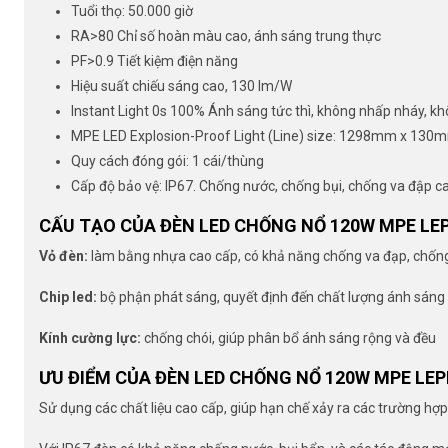
Tuổi thọ: 50.000 giờ
RA>80 Chỉ số hoàn màu cao, ánh sáng trung thực
PF>0.9 Tiết kiệm điện năng
Hiệu suất chiếu sáng cao, 130 lm/W
Instant Light 0s 100% Ánh sáng tức thì, không nhấp nháy, k
MPE LED Explosion-Proof Light (Line) size: 1298mm x 13
Quy cách đóng gói: 1 cái/thùng
Cấp độ bảo vệ: IP67. Chống nước, chống bụi, chống va đập c
CẤU TẠO CỦA ĐÈN LED CHỐNG NỔ 120W MPE LE
Vỏ đèn:
làm bằng nhựa cao cấp, có khả năng chống va đạp, chố
Chip led:
bộ phận phát sáng, quyết định đến chất lượng ánh sáng
Kính cường lực:
chống chói, giúp phân bổ ánh sáng rộng và đều
ƯU ĐIỂM CỦA ĐÈN LED CHỐNG NỔ 120W MPE LEP
Sử dụng các chất liệu cao cấp, giúp hạn chế xảy ra các trường hợ