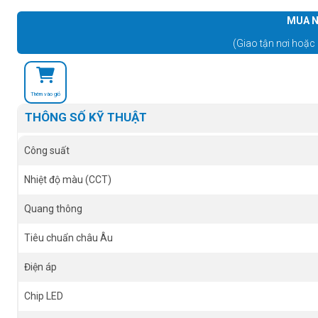
MUA N
(Giao tận nơi hoặc 
Thêm vào giỏ
THÔNG SỐ KỸ THUẬT
Công suất
Nhiệt độ màu (CCT)
Quang thông
Tiêu chuẩn châu Âu
Điện áp
Chip LED