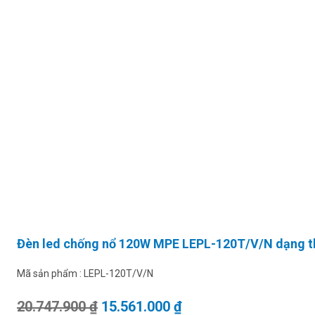
Đèn led chống nổ 120W MPE LEPL-120T/V/N dạng 
Mã sản phẩm :
LEPL-120T/V/N
Giá gốc là: 20.747.900 ₫.
Giá hiện tại là: 15.56
20.747.900
₫
15.561.000
₫