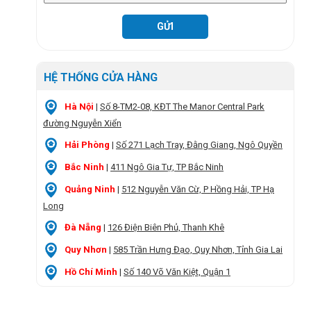
HỆ THỐNG CỬA HÀNG
Hà Nội
|
Số 8-TM2-08, KĐT The Manor Central Park
đường Nguyễn Xiển
Hải Phòng
|
Số 271 Lạch Tray, Đằng Giang, Ngô Quyền
Bắc Ninh
|
411 Ngô Gia Tự, TP Bắc Ninh
Quảng Ninh
|
512 Nguyễn Văn Cừ, P Hồng Hải, TP Hạ
Long
Đà Nẵng
|
126 Điện Biên Phủ, Thanh Khê
Quy Nhơn
|
585 Trần Hưng Đạo, Quy Nhơn, Tỉnh Gia Lai
Hồ Chí Minh
|
Số 140 Võ Văn Kiệt, Quận 1