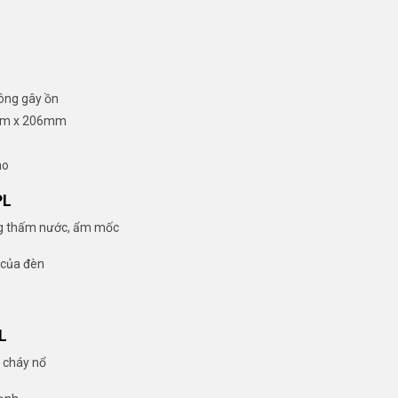
hông gây ồn
0mm x 206mm
ao
PL
ng thấm nước, ẩm mốc
 của đèn
L
p cháy nổ