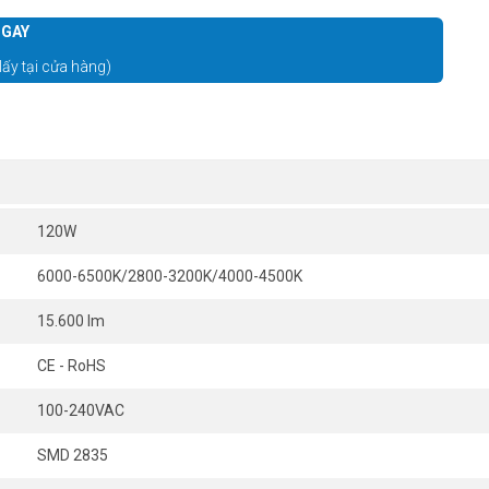
GAY
lấy tại cửa hàng)
120W
6000-6500K/2800-3200K/4000-4500K
15.600 lm
CE - RoHS
100-240VAC
SMD 2835