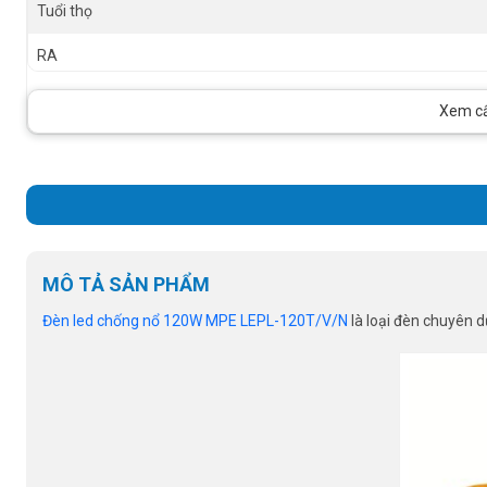
Tuổi thọ
RA
PF
Xem cấu
Hiệu suất chiếu sáng cao
MÔ TẢ SẢN PHẨM
Đèn led chống nổ 120W MPE LEPL-120T/V/N
là loại đèn chuyên 