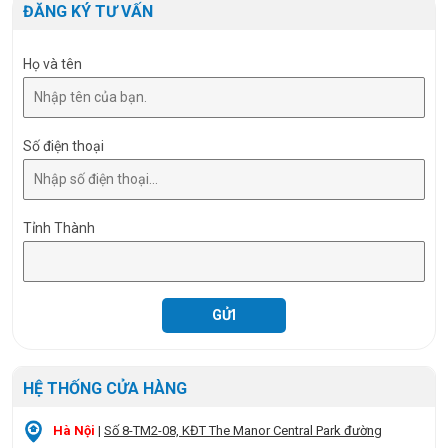
Size
Ø110 x 35 mm
ĐĂNG KÝ TƯ VẤN
Họ và tên
Số điện thoại
Tỉnh Thành
HỆ THỐNG CỬA HÀNG
Hà Nội
|
Số 8-TM2-08, KĐT The Manor Central Park đường