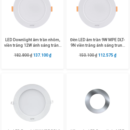
LED Downlight âm trần nhôm,
Đèn LED âm trần 9W MPE DLT-
viền trắng 12W ánh sáng trắng
9N viền trắng ánh sáng trung
DLT-12T
tính
Giá gốc là: 182.800 ₫.
Giá hiện tại là: 137.100 ₫.
Giá gốc là: 150.1
Giá hiện
182.800
₫
137.100
₫
150.100
₫
112.575
₫