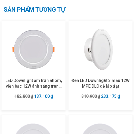
SẢN PHẨM TƯƠNG TỰ
LED Downlight âm trần nhôm,
Đèn LED Downlight 3 màu 12W
viền bạc 12W ánh sáng trung
MPE DLC dễ lắp đặt
tính DLB-12N
Giá gốc là: 182.800 ₫.
Giá hiện tại là: 137.100 ₫.
Giá gốc là: 310.9
Giá hiện
182.800
₫
137.100
₫
310.900
₫
233.175
₫