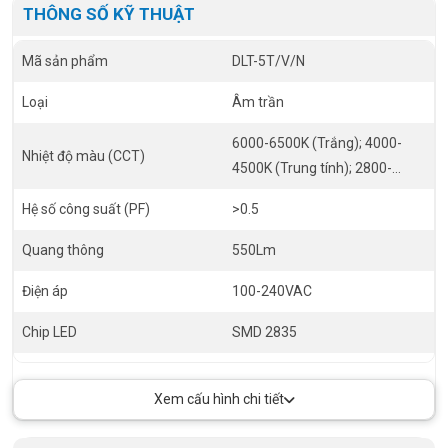
THÔNG SỐ KỸ THUẬT
Mã sản phẩm
DLT-5T/V/N
Loại
Âm trần
6000-6500K (Trắng); 4000-
Nhiệt độ màu (CCT)
4500K (Trung tính); 2800-
3200K(Vàng)
Hệ số công suất (PF)
>0.5
Quang thông
550Lm
Điện áp
100-240VAC
Chip LED
SMD 2835
Tuổi thọ
30.000 giờ
Xem cấu hình chi tiết
RA
>80