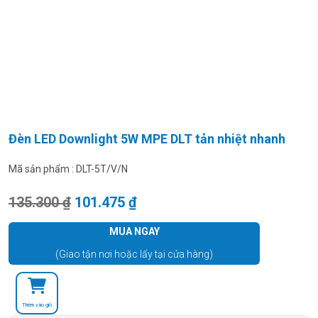
Đèn LED Downlight 5W MPE DLT tản nhiệt nhanh
Mã sản phẩm :
DLT-5T/V/N
Giá gốc là: 135.300 ₫.
Giá hiện tại là: 101.475 ₫.
135.300
₫
101.475
₫
MUA NGAY
(Giao tận nơi hoặc lấy tại cửa hàng)
Thêm vào giỏ