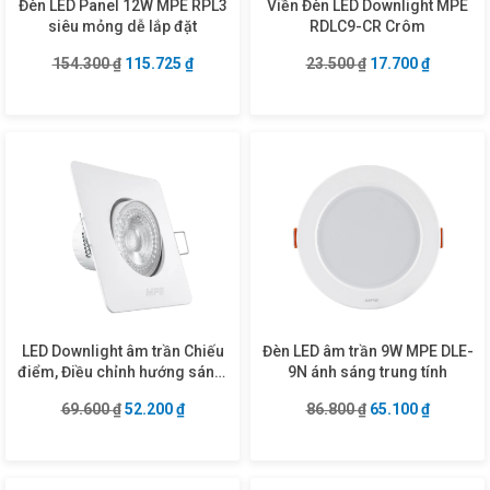
Đèn LED Panel 12W MPE RPL3
Viền Đèn LED Downlight MPE
siêu mỏng dễ lắp đặt
RDLC9-CR Crôm
Giá gốc là: 154.300 ₫.
Giá hiện tại là: 115.725 ₫.
Giá gốc là: 23.50
Giá hiện 
154.300
₫
115.725
₫
23.500
₫
17.700
₫
LED Downlight âm trần Chiếu
Đèn LED âm trần 9W MPE DLE-
điểm, Điều chỉnh hướng sáng,
9N ánh sáng trung tính
mặt vuông 3W ánh sáng trắng
Giá gốc là: 69.600 ₫.
Giá hiện tại là: 52.200 ₫.
Giá gốc là: 86.80
Giá hiện 
69.600
₫
52.200
₫
86.800
₫
65.100
₫
DLA2S-3T