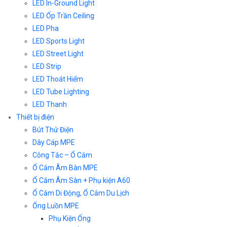
LED In-Ground Light
LED Ốp Trần Ceiling
LED Pha
LED Sports Light
LED Street Light
LED Strip
LED Thoát Hiểm
LED Tube Lighting
LED Thanh
Thiết bị điện
Bút Thử Điện
Dây Cáp MPE
Công Tắc – Ổ Cắm
Ổ Cắm Âm Bàn MPE
Ổ Cắm Âm Sàn + Phụ kiện A60
Ổ Cắm Di Động, Ổ Cắm Du Lịch
Ống Luồn MPE
Phụ Kiện Ống