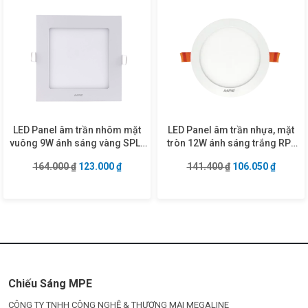
LED Panel âm trần nhôm mặt
LED Panel âm trần nhựa, mặt
vuông 9W ánh sáng vàng SPL-
tròn 12W ánh sáng trắng RP-
9V
12T
Giá gốc là: 164.000 ₫.
Giá hiện tại là: 123.000 ₫.
Giá gốc là: 141.4
Giá hiện
164.000
₫
123.000
₫
141.400
₫
106.050
₫
Chiếu Sáng MPE
CÔNG TY TNHH CÔNG NGHỆ & THƯƠNG MẠI MEGALINE