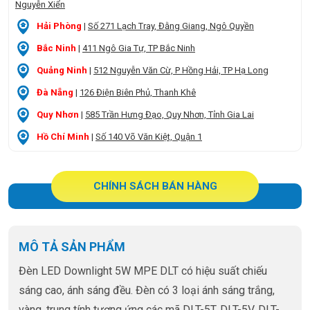
Nguyễn Xiển
Hải Phòng
|
Số 271 Lạch Tray, Đằng Giang, Ngô Quyền
Bắc Ninh
|
411 Ngô Gia Tự, TP Bắc Ninh
Quảng Ninh
|
512 Nguyễn Văn Cừ, P Hồng Hải, TP Hạ Long
Đà Nẵng
|
126 Điện Biên Phủ, Thanh Khê
Quy Nhơn
|
585 Trần Hưng Đạo, Quy Nhơn, Tỉnh Gia Lai
Hồ Chí Minh
|
Số 140 Võ Văn Kiệt, Quận 1
CHÍNH SÁCH BÁN HÀNG
MÔ TẢ SẢN PHẨM
Đèn LED Downlight 5W MPE DLT có hiệu suất chiếu
sáng cao, ánh sáng đều. Đèn có 3 loại ánh sáng trắng,
vàng, trung tính tương ứng các mã DLT-5T, DLT-5V, DLT-