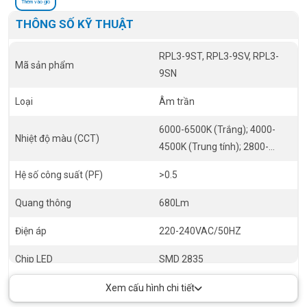
Thêm vào giỏ
THÔNG SỐ KỸ THUẬT
RPL3-9ST, RPL3-9SV, RPL3-
Mã sản phẩm
9SN
Loại
Âm trần
6000-6500K (Trắng); 4000-
Nhiệt độ màu (CCT)
4500K (Trung tính); 2800-
3200K(Vàng)
Hệ số công suất (PF)
>0.5
Quang thông
680Lm
Điện áp
220-240VAC/50HZ
Chip LED
SMD 2835
Tuổi thọ
30.000 giờ
Xem cấu hình chi tiết