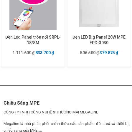
Đèn Led Panel tròn nổi SRPL-
Đèn LED Big Panel 20W MPE
18/SM
FPD-3030
Giá gốc là: 1.111.600 ₫.
Giá hiện tại là: 833.700 ₫.
Giá gốc là: 506.5
Giá hiện
1.111.600
₫
833.700
₫
506.500
₫
379.875
₫
Chiếu Sáng MPE
CÔNG TY TNHH CÔNG NGHỆ & THƯƠNG MẠI MEGALINE
Megaline là nhà phân phối chính thức các sản phẩm đèn Led và thiết bị
chiếu sáng của MPE ....