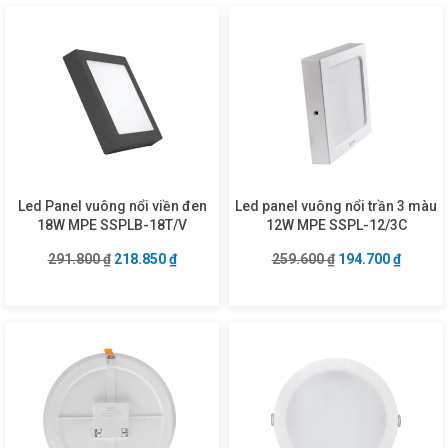
Led Panel vuông nổi viền đen
Led panel vuông nổi trần 3 màu
18W MPE SSPLB-18T/V
12W MPE SSPL-12/3C
Giá gốc là: 291.800 ₫.
Giá hiện tại là: 218.850 ₫.
Giá gốc là: 259.6
Giá hiện
291.800
₫
218.850
₫
259.600
₫
194.700
₫