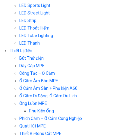
LED Sports Light
LED Street Light
LED Strip
LED Thoát Hiểm
LED Tube Lighting
LED Thanh
Thiết bị điện
Bút Thử Điện
Dây Cáp MPE
Công Tắc – Ổ Cắm
Ổ Cắm Âm Bàn MPE
Ổ Cắm Âm Sàn + Phụ kiện A60
Ổ Cắm Di Động, Ổ Cắm Du Lịch
Ống Luồn MPE
Phụ Kiện Ống
Phích Cắm – Ổ Cắm Công Nghiệp
Quạt Hút MPE
Thiết Bị Đóng Cắt MPE