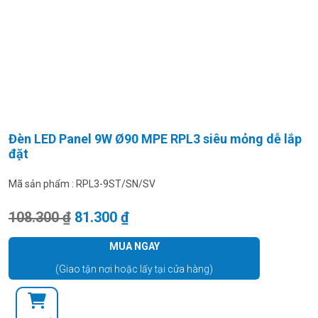
Đèn LED Panel 9W Ø90 MPE RPL3 siêu mỏng dễ lắp
đặt
Mã sản phẩm :
RPL3-9ST/SN/SV
Giá gốc là: 108.300 ₫.
Giá hiện tại là: 81.300 ₫.
108.300
₫
81.300
₫
MUA NGAY
(Giao tận nơi hoặc lấy tại cửa hàng)