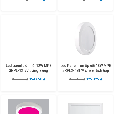
Led panel tròn nổi 12W MPE
Led Panel tròn ốp nổi 18W MPE
SRPL-12T/V trắng, vàng
SRPL2-18T/V driver tích hợp
Giá gốc là: 206.200 ₫.
Giá hiện tại là: 154.650 ₫.
Giá gốc là: 167.1
Giá hiện
206.200
₫
154.650
₫
167.100
₫
125.325
₫