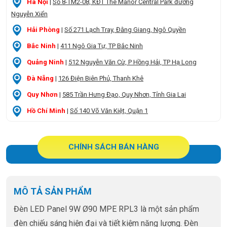
Hà Nội
|
Số 8-TM2-08, KĐT The Manor Central Park đường
Nguyễn Xiển
Hải Phòng
|
Số 271 Lạch Tray, Đằng Giang, Ngô Quyền
Bắc Ninh
|
411 Ngô Gia Tự, TP Bắc Ninh
Quảng Ninh
|
512 Nguyễn Văn Cừ, P Hồng Hải, TP Hạ Long
Đà Nẵng
|
126 Điện Biên Phủ, Thanh Khê
Quy Nhơn
|
585 Trần Hưng Đạo, Quy Nhơn, Tỉnh Gia Lai
Hồ Chí Minh
|
Số 140 Võ Văn Kiệt, Quận 1
CHÍNH SÁCH BÁN HÀNG
MÔ TẢ SẢN PHẨM
Đèn LED Panel 9W Ø90 MPE RPL3 là một sản phẩm
đèn chiếu sáng hiện đại và tiết kiệm năng lượng. Đèn