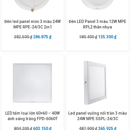
Đèn led panel mini 3 màu 24W
Đèn LED Panel 3 màu 12W MPE
MPE RPE-24/3C 2in1
RPL2 thân nhựa
Giá gốc là: 382.500 ₫.
Giá hiện tại là: 286.875 ₫.
Giá gốc là: 180.4
Giá hiện
382.500
₫
286.875
₫
180.400
₫
135.300
₫
LED tấm loại lớn 60×60 – 40W
Led panel vuông nổi trần 3 màu
ánh sáng trắng FPD-6060T
24W MPE SSPL-24/3C
Giá gốc là: 804.200 ₫.
Giá hiện tại là: 603.150 ₫.
Giá gốc là: 487.9
Giá hiện
804.200
₫
603.150
₫
487.900
₫
365.925
₫