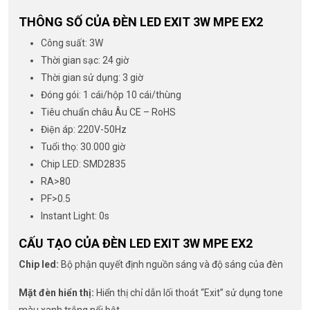
THÔNG SỐ CỦA ĐÈN LED EXIT 3W MPE EX2
Công suất: 3W
Thời gian sạc: 24 giờ
Thời gian sử dụng: 3 giờ
Đóng gói: 1 cái/hộp 10 cái/thùng
Tiêu chuẩn châu Âu CE – RoHS
Điện áp: 220V-50Hz
Tuổi thọ: 30.000 giờ
Chip LED: SMD2835
RA>80
PF>0.5
Instant Light: 0s
CẤU TẠO CỦA ĐÈN LED EXIT 3W MPE EX2
Chip led:
Bộ phận quyết định nguồn sáng và độ sáng của đèn
Mặt đèn hiển thị:
Hiển thị chỉ dẫn lối thoát “Exit” sử dụng tone