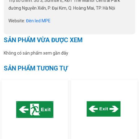
Trụ sở chính: Số 3, Sunrise E, KĐT The Manor Central Park
đường Nguyễn Xiển, P. Đại Kim, Q. Hoàng Mai, TP. Hà Nội
Website:
Đèn led MPE
SẢN PHẨM VỪA ĐƯỢC XEM
Không có sản phẩm xem gần đây
SẢN PHẨM TƯƠNG TỰ