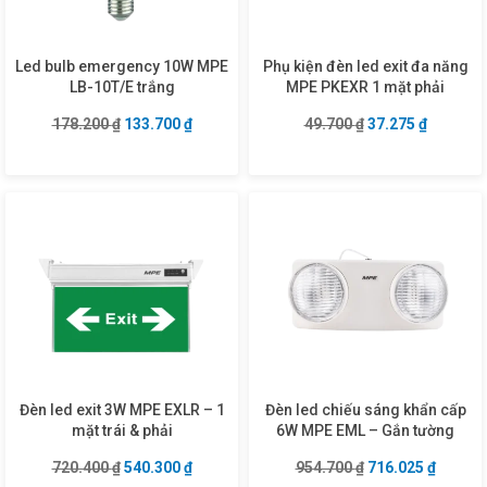
Led bulb emergency 10W MPE
Phụ kiện đèn led exit đa năng
LB-10T/E trắng
MPE PKEXR 1 mặt phải
Giá gốc là: 178.200 ₫.
Giá hiện tại là: 133.700 ₫.
Giá gốc là: 49.70
Giá hiện 
178.200
₫
133.700
₫
49.700
₫
37.275
₫
Đèn led exit 3W MPE EXLR – 1
Đèn led chiếu sáng khẩn cấp
mặt trái & phải
6W MPE EML – Gắn tường
Giá gốc là: 720.400 ₫.
Giá hiện tại là: 540.300 ₫.
Giá gốc là: 954.7
Giá hiện
720.400
₫
540.300
₫
954.700
₫
716.025
₫