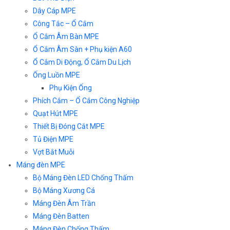
Dây Cáp MPE
Công Tắc – Ổ Cắm
Ổ Cắm Âm Bàn MPE
Ổ Cắm Âm Sàn + Phụ kiện A60
Ổ Cắm Di Động, Ổ Cắm Du Lịch
Ống Luồn MPE
Phụ Kiện Ống
Phích Cắm – Ổ Cắm Công Nghiệp
Quạt Hút MPE
Thiết Bị Đóng Cắt MPE
Tủ Điện MPE
Vợt Bắt Muỗi
Máng đèn MPE
Bộ Máng Đèn LED Chống Thấm
Bộ Máng Xương Cá
Máng Đèn Âm Trần
Máng Đèn Batten
Máng Đèn Chống Thấm