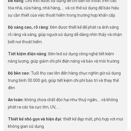
Đa năng:
Led exit được sử dụng để chỉ dẫn lối thoát trên các
tòa nhà, cửa hàng, nhà hàng,…. và có thể sử dụng để báo hiệu
sự cần thiết của việc thoát hiểm trong trường hợp khẩn cấp.
Độ sáng cao, rõ ràng:
Đèn được thiết kế để phát ra ánh sáng
rõ ràng và sáng, giúp người sử dụng dễ dàng nhìn thấy và nhận
biết nơi thoát hiểm.
Tiết kiệm điện năng:
Đèn led sử dụng công nghệ tiết kiệm
năng lượng, giúp giảm chi phí điện năng và bảo vệ môi trường
Độ bền cao:
Tuổi thọ cao lên đến hàng chục nghìn giờ sử dụng
trung bình 30.000 giờ, giúp tiết kiệm chi phí bảo trì và thay thế
đèn
An toàn:
không chứa chất độc hại như thuỷ ngân,… và không
phát ra các tia cực tím, UV,….
Thiết kế nhỏ gọn và hiện đại:
thiết kế đẹp mắt, phù hợp với mọi
không gian sử dụng.