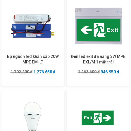
Bộ nguồn led khẩn cấp 20W
Đèn led exit đa năng 3W MPE
MPE EM-LT
EXL/M 1 mặt trái
Giá gốc là: 1.702.200 ₫.
Giá hiện tại là: 1.276.650 ₫.
Giá gốc là: 1.26
Giá hiệ
1.702.200
₫
1.276.650
₫
1.262.600
₫
946.950
₫