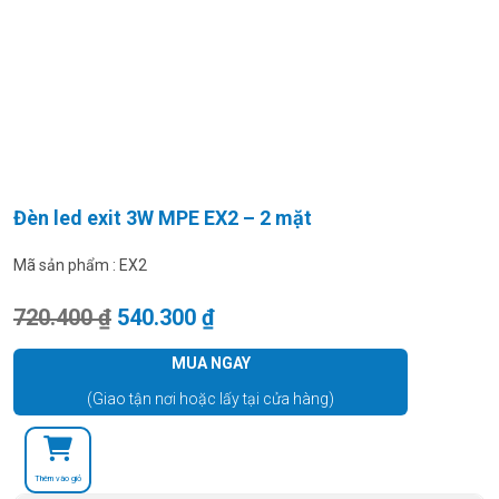
Đèn led exit 3W MPE EX2 – 2 mặt
Mã sản phẩm :
EX2
Giá gốc là: 720.400 ₫.
Giá hiện tại là: 540.300 ₫.
720.400
₫
540.300
₫
MUA NGAY
(Giao tận nơi hoặc lấy tại cửa hàng)
Thêm vào giỏ