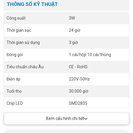
THÔNG SỐ KỸ THUẬT
Công suất
3W
Thời gian sạc
24 giờ
Thời gian sử dụng
3 giờ
Đóng gói
1 cái/hộp 10 cái/thùng
Tiêu chuẩn châu Âu
CE - RoHS
Điện áp
220V-50Hz
Tuổi thọ
30.000 giờ
Chip LED
SMD2835
RA
>80
Xem cấu hình chi tiết
PF
>0.5