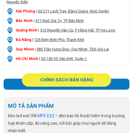
Nguyễn Xiển
Hải Phòng
|
Số 271 Lạch Tray, Đằng Giang, Ngô Quyền
Bắc Ninh
|
411 Ngô Gia Tự, TP Bắc Ninh
Quảng Ninh
|
512 Nguyễn Văn Cừ, P Hồng Hải, TP Hạ Long
Đà Nẵng
|
126 Điện Biên Phủ, Thanh Khê
Quy Nhơn
|
585 Trần Hưng Đạo, Quy Nhơn, Tỉnh Gia Lai
Hồ Chí Minh
|
Số 140 Võ Văn Kiệt, Quận 1
CHÍNH SÁCH BÁN HÀNG
MÔ TẢ SẢN PHẨM
Đèn led exit 3W
MPE EX2
– đèn báo lối thoát hiểm trong trường
hợp khẩn cấp, độ sáng cao, nổi bật giúp mọi người dễ dàng
nhận biết.