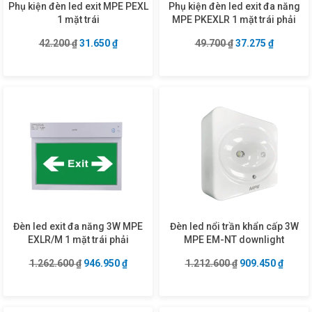
Phụ kiện đèn led exit MPE PEXL
Phụ kiện đèn led exit đa năng
1 mặt trái
MPE PKEXLR 1 mặt trái phải
Giá gốc là: 42.200 ₫.
Giá hiện tại là: 31.650 ₫.
Giá gốc là: 49.70
Giá hiện 
42.200
₫
31.650
₫
49.700
₫
37.275
₫
Đèn led exit đa năng 3W MPE
Đèn led nổi trần khẩn cấp 3W
EXLR/M 1 mặt trái phải
MPE EM-NT downlight
Giá gốc là: 1.262.600 ₫.
Giá hiện tại là: 946.950 ₫.
Giá gốc là: 1.21
Giá hiệ
1.262.600
₫
946.950
₫
1.212.600
₫
909.450
₫