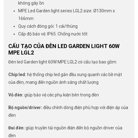
không gây ồn
MPE Led Garden light series LGL2 size: Ø130mm x
166mm
Quy cách đóng gói: 1 cái/thùng
Cấp độ bảo vệ: IP65. Chống nước tốt
CẤU TẠO CỦA ĐÈN LED GARDEN LIGHT 60W
MPE LGL2
Đèn led Garden light 60W MPE LGL2 có cấu tạo bao gồm:
Chip led:
hệ thống chip led gắn đều xung quanh các bề mặt
của đèn, mang đến nguồn ánh sáng chất lượng
Vỏ đèn:
giúp bảo vệ các phụ kiện bên trong đèn
Bộ nguồn/driver:
điều chỉnh dòng điện phù hợp với điện áp của
đèn
Đui đèn:
giúp truyền tải nguồn điện đến bộ nguồn driver của
đèn