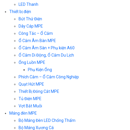
LED Thanh
Thiết bị điện
Bút Thử Điện
Dây Cáp MPE
Công Tắc – Ổ Cắm
Ổ Cắm Âm Bàn MPE
Ổ Cắm Âm Sàn + Phụ kiện A60
Ổ Cắm Di Động, Ổ Cắm Du Lịch
Ống Luồn MPE
Phụ Kiện Ống
Phích Cắm – Ổ Cắm Công Nghiệp
Quạt Hút MPE
Thiết Bị Đóng Cắt MPE
Tủ Điện MPE
Vợt Bắt Muỗi
Máng đèn MPE
Bộ Máng Đèn LED Chống Thấm
Bộ Máng Xương Cá