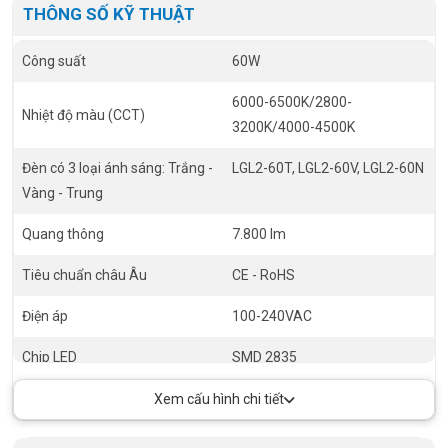
THÔNG SỐ KỸ THUẬT
Công suất
60W
6000-6500K/2800-
Nhiệt độ màu (CCT)
3200K/4000-4500K
Đèn có 3 loại ánh sáng: Trắng -
LGL2-60T, LGL2-60V, LGL2-60N
Vàng - Trung
Quang thông
7.800 lm
Tiêu chuẩn châu Âu
CE - RoHS
Điện áp
100-240VAC
Chip LED
SMD 2835
Tuổi thọ
50.000 giờ
Xem cấu hình chi tiết
Góc chiếu
360º