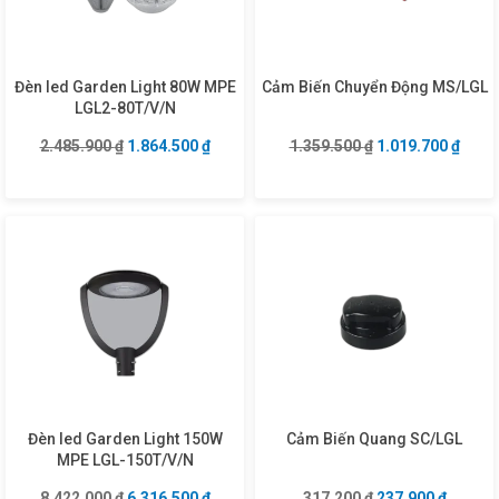
Đèn led Garden Light 80W MPE
Cảm Biến Chuyển Động MS/LGL
LGL2-80T/V/N
Giá gốc là: 2.485.900 ₫.
Giá hiện tại là: 1.864.500 ₫.
Giá gốc là: 1.359
Giá hi
2.485.900
₫
1.864.500
₫
1.359.500
₫
1.019.700
₫
Đèn led Garden Light 150W
Cảm Biến Quang SC/LGL
MPE LGL-150T/V/N
Giá gốc là: 8.422.000 ₫.
Giá hiện tại là: 6.316.500 ₫.
Giá gốc là: 317.2
Giá hiện
8.422.000
₫
6.316.500
₫
317.200
₫
237.900
₫