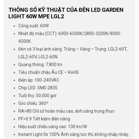
THÔNG SỐ KỸ THUẬT CỦA ĐÈN LED GARDEN
LIGHT 60W MPE LGL2
Công suất: 60W
Nhiệt độ màu (CCT): 6000-6500K/2800-3200K/4000-
4500K.
Đèn có 3 loại ánh sáng: Trắng – Vàng – Trung: LGL2-60T,
LGL2-60V, LGL2-60N.
Quang thông: 7.800 lm
Tiêu chuẩn châu Âu CE – RoHS
Điện áp: 100-240VAC
Chip LED: SMD 2835
Tuổi thọ: 50.000 giờ
Góc chiếu: 360º
RA>80 Chỉ số hoàn màu cao, ánh sáng trung thực
PF>0.9 Tiết kiệm điện năng
Hiệu suất chiếu sáng cao: 130 lm/W
Instant Light 0s 100% Ánh sáng tức thì, không nhấp nháy,