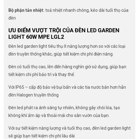
Bộ phận tản nhiệt:
toả nhiệt nhanh chóng, kéo dài tuổi thọ của
đèn
ƯU ĐIỂM VƯỢT TRỘI CỦA ĐÈN LED GARDEN
LIGHT 60W MPE LGL2
Đèn led garden light tiêu thụ ít năng lượng hơn so với các loại
đèn truyền thống khác, giúp tiết kiệm chi phí điện năng.
Đèn có tuổi thọ cao, lên đến hàng nghìn giờ sử dụng, giúp bạn
tiết kiệm chi phí bảo trì và thay thế.
Với IP65 – cấp độ bảo vệ bụi bẩn và các tia nước bắn hơn hẳn
đèn Halogen truyền thống
Đèn led phát ra ánh sáng tự nhiên, không gây chói lóa, tạo
không khí ấm áp và thoải mái cho sân vườn của bạn.
Với sự tiết kiệm năng lượng và tuổi thọ cao, đèn led garden light
sẽ giúp bạn tiết kiệm chi phí lâu dài