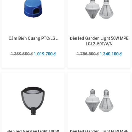
Cảm Biến Quang PTC/LGL
Đèn led Garden Light 50W MPE
LGL2-50T/V/N
Giá gốc là: 1.359.500 ₫.
Giá hiện tại là: 1.019.700 ₫.
Giá gốc là: 1.786
Giá hi
1.359.500
₫
1.019.700
₫
1.786.800
₫
1.340.100
₫
Đèn led Garden Light 100W
Đèn led Garden Light 60W MPE