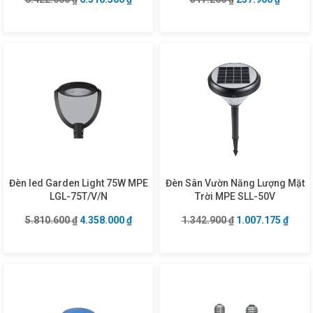
Đèn led Garden Light 75W MPE
Đèn Sân Vườn Năng Lượng Mặt
LGL-75T/V/N
Trời MPE SLL-50V
Giá gốc là: 5.810.600 ₫.
Giá hiện tại là: 4.358.000 ₫.
Giá gốc là: 1.342
Giá hi
5.810.600
₫
4.358.000
₫
1.342.900
₫
1.007.175
₫