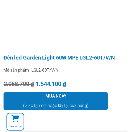
Đèn led Garden Light 60W MPE LGL2-60T/V/N
Mã sản phẩm :
LGL2-60T/V/N
Giá gốc là: 2.058.700 ₫.
Giá hiện tại là: 1.544.100
2.058.700
₫
1.544.100
₫
MUA NGAY
(Giao tận nơi hoặc lấy tại cửa hàng)
Thêm vào giỏ