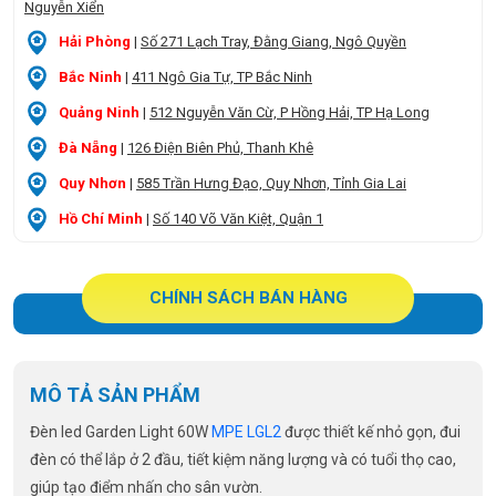
Nguyễn Xiển
Hải Phòng
|
Số 271 Lạch Tray, Đằng Giang, Ngô Quyền
Bắc Ninh
|
411 Ngô Gia Tự, TP Bắc Ninh
Quảng Ninh
|
512 Nguyễn Văn Cừ, P Hồng Hải, TP Hạ Long
Đà Nẵng
|
126 Điện Biên Phủ, Thanh Khê
Quy Nhơn
|
585 Trần Hưng Đạo, Quy Nhơn, Tỉnh Gia Lai
Hồ Chí Minh
|
Số 140 Võ Văn Kiệt, Quận 1
CHÍNH SÁCH BÁN HÀNG
MÔ TẢ SẢN PHẨM
Đèn led Garden Light 60W
MPE LGL2
được thiết kế nhỏ gọn, đui
đèn có thể lắp ở 2 đầu, tiết kiệm năng lượng và có tuổi thọ cao,
giúp tạo điểm nhấn cho sân vườn.