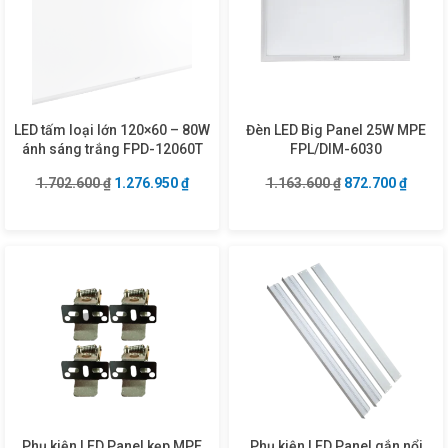
LED tấm loại lớn 120×60 – 80W
Đèn LED Big Panel 25W MPE
ánh sáng trắng FPD-12060T
FPL/DIM-6030
Giá gốc là: 1.702.600 ₫.
Giá hiện tại là: 1.276.950 ₫.
Giá gốc là: 1.16
Giá hiệ
1.702.600
₫
1.276.950
₫
1.163.600
₫
872.700
₫
Phụ kiện LED Panel kẹp MPE
Phụ kiện LED Panel gắn nổi