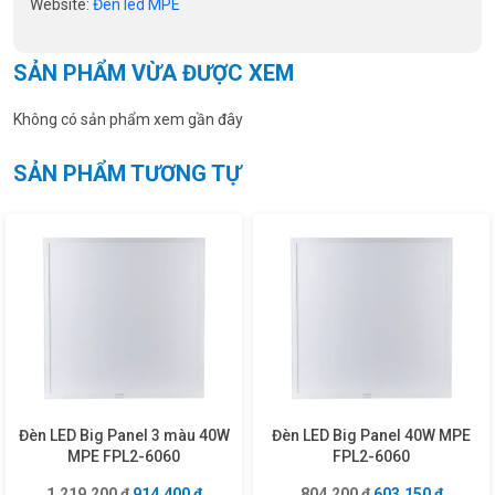
Website:
Đèn led MPE
SẢN PHẨM VỪA ĐƯỢC XEM
Không có sản phẩm xem gần đây
SẢN PHẨM TƯƠNG TỰ
Đèn LED Big Panel 3 màu 40W
Đèn LED Big Panel 40W MPE
MPE FPL2-6060
FPL2-6060
Giá gốc là: 1.219.200 ₫.
Giá hiện tại là: 914.400 ₫.
Giá gốc là: 804.2
Giá hiện
1.219.200
₫
914.400
₫
804.200
₫
603.150
₫