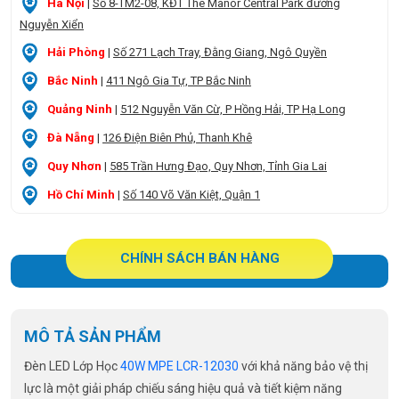
Hà Nội
|
Số 8-TM2-08, KĐT The Manor Central Park đường
Nguyễn Xiển
Hải Phòng
|
Số 271 Lạch Tray, Đằng Giang, Ngô Quyền
Bắc Ninh
|
411 Ngô Gia Tự, TP Bắc Ninh
Quảng Ninh
|
512 Nguyễn Văn Cừ, P Hồng Hải, TP Hạ Long
Đà Nẵng
|
126 Điện Biên Phủ, Thanh Khê
Quy Nhơn
|
585 Trần Hưng Đạo, Quy Nhơn, Tỉnh Gia Lai
Hồ Chí Minh
|
Số 140 Võ Văn Kiệt, Quận 1
CHÍNH SÁCH BÁN HÀNG
MÔ TẢ SẢN PHẨM
Đèn LED Lớp Học
40W MPE LCR-12030
với khả năng bảo vệ thị
lực là một giải pháp chiếu sáng hiệu quả và tiết kiệm năng