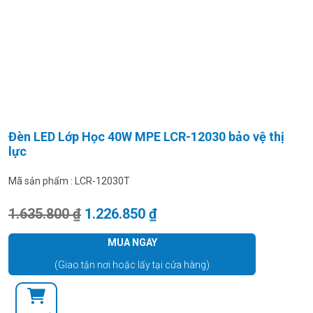
Đèn LED Lớp Học 40W MPE LCR-12030 bảo vệ thị
lực
Mã sản phẩm :
LCR-12030T
Giá gốc là: 1.635.800 ₫.
Giá hiện tại là: 1.226.850
1.635.800
₫
1.226.850
₫
MUA NGAY
(Giao tận nơi hoặc lấy tại cửa hàng)