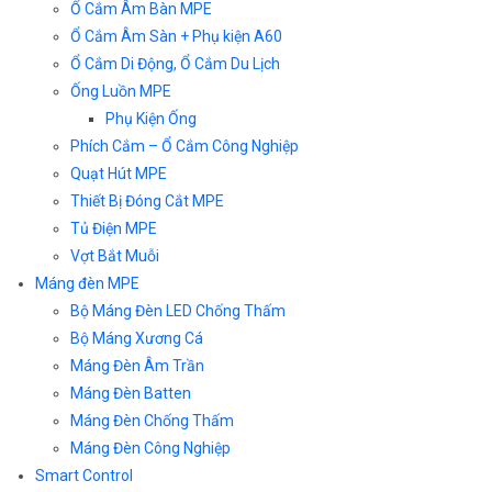
Ổ Cắm Âm Bàn MPE
Ổ Cắm Âm Sàn + Phụ kiện A60
Ổ Cắm Di Động, Ổ Cắm Du Lịch
Ống Luồn MPE
Phụ Kiện Ống
Phích Cắm – Ổ Cắm Công Nghiệp
Quạt Hút MPE
Thiết Bị Đóng Cắt MPE
Tủ Điện MPE
Vợt Bắt Muỗi
Máng đèn MPE
Bộ Máng Đèn LED Chống Thấm
Bộ Máng Xương Cá
Máng Đèn Âm Trần
Máng Đèn Batten
Máng Đèn Chống Thấm
Máng Đèn Công Nghiệp
Smart Control