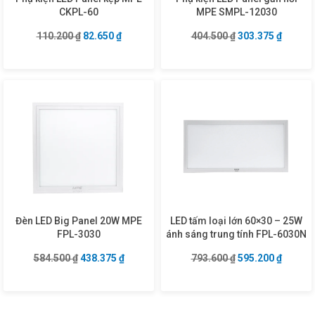
CKPL-60
MPE SMPL-12030
Giá gốc là: 110.200 ₫.
Giá hiện tại là: 82.650 ₫.
Giá gốc là: 404.5
Giá hiện
110.200
₫
82.650
₫
404.500
₫
303.375
₫
Đèn LED Big Panel 20W MPE
LED tấm loại lớn 60×30 – 25W
FPL-3030
ánh sáng trung tính FPL-6030N
Giá gốc là: 584.500 ₫.
Giá hiện tại là: 438.375 ₫.
Giá gốc là: 793.6
Giá hiện
584.500
₫
438.375
₫
793.600
₫
595.200
₫