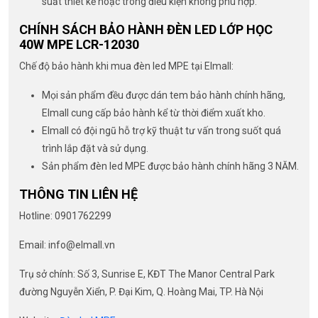
suất thiết kế hoặc trong điều kiện không phù hợp.
CHÍNH SÁCH BẢO HÀNH ĐÈN LED LỚP HỌC
40W MPE LCR-12030
Chế độ bảo hành khi mua đèn led MPE tại Elmall:
Mọi sản phẩm đều được dán tem bảo hành chính hãng,
Elmall cung cấp bảo hành kể từ thời điểm xuất kho.
Elmall có đội ngũ hỗ trợ kỹ thuật tư vấn trong suốt quá
trình lắp đặt và sử dụng.
Sản phẩm đèn led MPE được bảo hành chính hãng 3 NĂM.
THÔNG TIN LIÊN HỆ
Hotline: 0901762299
Email: info@elmall.vn
Trụ sở chính: Số 3, Sunrise E, KĐT The Manor Central Park
đường Nguyễn Xiển, P. Đại Kim, Q. Hoàng Mai, TP. Hà Nội