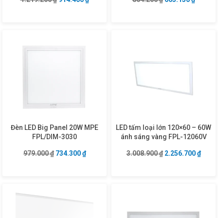
Đèn LED Big Panel 20W MPE
LED tấm loại lớn 120×60 – 60W
FPL/DIM-3030
ánh sáng vàng FPL-12060V
Giá gốc là: 979.000 ₫.
Giá hiện tại là: 734.300 ₫.
Giá gốc là: 3.008
Giá hi
979.000
₫
734.300
₫
3.008.900
₫
2.256.700
₫