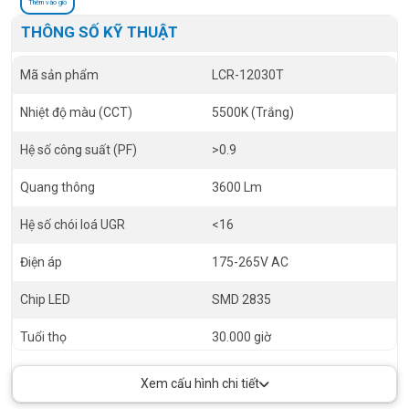
Thêm vào giỏ
THÔNG SỐ KỸ THUẬT
Mã sản phẩm
LCR-12030T
Nhiệt độ màu (CCT)
5500K (Trắng)
Hệ số công suất (PF)
>0.9
Quang thông
3600 Lm
Hệ số chói loá UGR
<16
Điện áp
175-265V AC
Chip LED
SMD 2835
Tuổi thọ
30.000 giờ
RA
>95
Xem cấu hình chi tiết