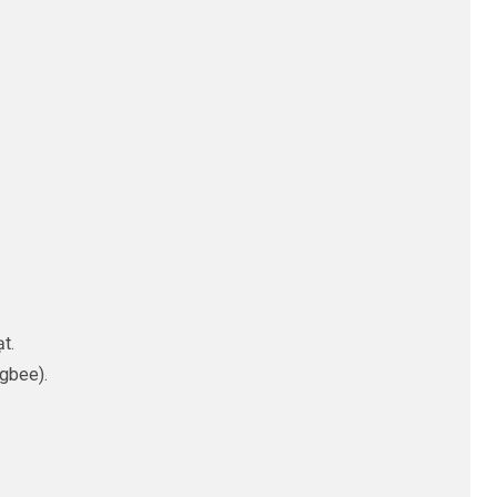
t.
igbee).