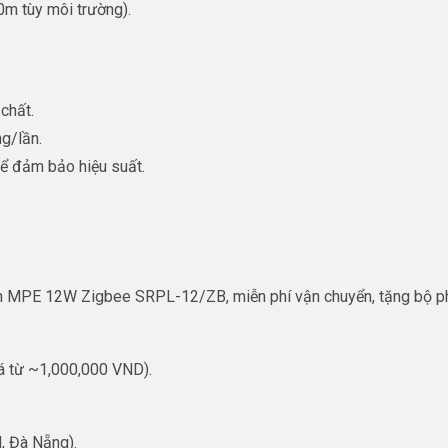
m tùy môi trường).
chất.
ng/lần.
ể đảm bảo hiệu suất.
 MPE 12W Zigbee SRPL-12/ZB, miễn phí vận chuyển, tặng bộ phụ
á từ ~1,000,000 VND).
M, Đà Nẵng).