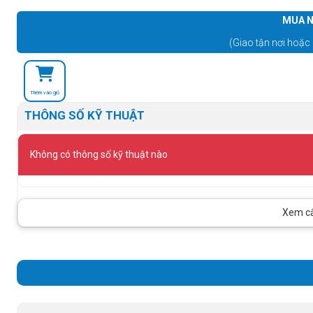
MUA N
(Giao tận nơi hoặc 
Thêm vào giỏ
THÔNG SỐ KỸ THUẬT
Không có thông số kỹ thuật nào
Xem cấu