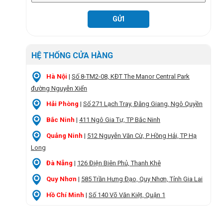
HỆ THỐNG CỬA HÀNG
Hà Nội
|
Số 8-TM2-08, KĐT The Manor Central Park
đường Nguyễn Xiển
Hải Phòng
|
Số 271 Lạch Tray, Đằng Giang, Ngô Quyền
Bắc Ninh
|
411 Ngô Gia Tự, TP Bắc Ninh
Quảng Ninh
|
512 Nguyễn Văn Cừ, P Hồng Hải, TP Hạ
Long
Đà Nẵng
|
126 Điện Biên Phủ, Thanh Khê
Quy Nhơn
|
585 Trần Hưng Đạo, Quy Nhơn, Tỉnh Gia Lai
Hồ Chí Minh
|
Số 140 Võ Văn Kiệt, Quận 1