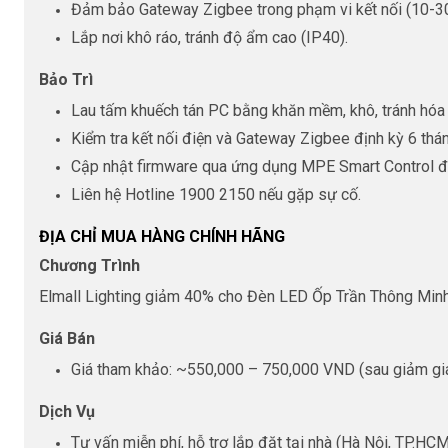
Đảm bảo Gateway Zigbee trong phạm vi kết nối (10-30
Lắp nơi khô ráo, tránh độ ẩm cao (IP40).
Bảo Trì
Lau tấm khuếch tán PC bằng khăn mềm, khô, tránh hóa 
Kiểm tra kết nối điện và Gateway Zigbee định kỳ 6 thá
Cập nhật firmware qua ứng dụng MPE Smart Control đ
Liên hệ Hotline 1900 2150 nếu gặp sự cố.
ĐỊA CHỈ MUA HÀNG CHÍNH HÃNG
Chương Trình
Elmall Lighting giảm 40% cho Đèn LED Ốp Trần Thông Minh
Giá Bán
Giá tham khảo: ~550,000 – 750,000 VND (sau giảm gi
Dịch Vụ
Tư vấn miễn phí, hỗ trợ lắp đặt tại nhà (Hà Nội, TP.HC