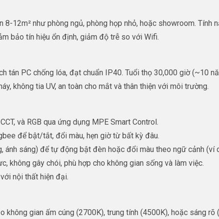
n 8-12m² như phòng ngủ, phòng họp nhỏ, hoặc showroom. Tính nă
 bảo tín hiệu ổn định, giảm độ trễ so với Wifi.
h tán PC chống lóa, đạt chuẩn IP40. Tuổi thọ 30,000 giờ (~10 nă
không tia UV, an toàn cho mắt và thân thiện với môi trường.
CCT, và RGB qua ứng dụng MPE Smart Control.
gbee để bật/tắt, đổi màu, hẹn giờ từ bất kỳ đâu.
, ánh sáng) để tự động bật đèn hoặc đổi màu theo ngữ cảnh (ví d
hực, không gây chói, phù hợp cho không gian sống và làm việc.
với nội thất hiện đại.
ạo không gian ấm cúng (2700K), trung tính (4500K), hoặc sáng rõ 