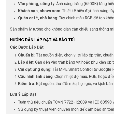
Văn phòng, công ty
: Ánh sáng trắng (6500K) tăng hiệ
Khách sạn, showroom
: Thiết kế hiện đại, ánh sáng t
Quán café, nhà hàng
: Tùy chỉnh màu RGB để tạo khôn
Sản phẩm lý tưởng cho không gian cần chiếu sáng thông min
HƯỚNG DẪN LẮP ĐẶT VÀ BẢO TRÌ
Các Bước Lắp Đặt
Chuẩn bị
: Tắt nguồn điện, chọn vị trí lắp ốp trần, chuẩn
Lắp đèn
: Gắn đèn vào trần bằng vít hoặc phụ kiện ốp t
Cài đặt ứng dụng
: Tải MPE Smart Control từ Google P
Cấu hình ánh sáng
: Chọn nhiệt độ màu, RGB, hoặc đi
Kiểm tra
: Bật nguồn, thử đổi màu, hẹn giờ, và kịch bản
Lưu Ý Lắp Đặt
Tuân thủ tiêu chuẩn TCVN 7722-1:2009 và IEC 60598 về
Sử dụng kỹ thuật viên chuyên môn để đảm bảo an toàn