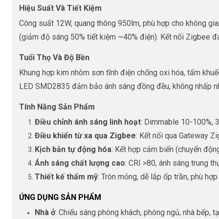
Hiệu Suất Và Tiết Kiệm
Công suất 12W, quang thông 950lm, phù hợp cho không gia
(giảm độ sáng 50% tiết kiệm ~40% điện). Kết nối Zigbee đảm
Tuổi Thọ Và Độ Bền
Khung hợp kim nhôm sơn tĩnh điện chống oxi hóa, tấm khuếc
LED SMD2835 đảm bảo ánh sáng đồng đều, không nhấp nháy, 
Tính Năng Sản Phẩm
Điều chỉnh ánh sáng linh hoạt
: Dimmable 10-100%, 3
Điều khiển từ xa qua Zigbee
: Kết nối qua Gateway Zi
Kịch bản tự động hóa
: Kết hợp cảm biến (chuyển động
Ánh sáng chất lượng cao
: CRI >80, ánh sáng trung t
Thiết kế thẩm mỹ
: Tròn mỏng, dễ lắp ốp trần, phù hợp 
ỨNG DỤNG SẢN PHẨM
Nhà ở
: Chiếu sáng phòng khách, phòng ngủ, nhà bếp, t