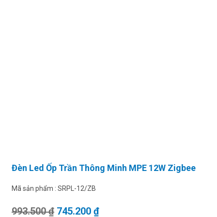
Đèn Led Ốp Trần Thông Minh MPE 12W Zigbee
Mã sản phẩm :
SRPL-12/ZB
Giá gốc là: 993.500 ₫.
Giá hiện tại là: 745.200 ₫.
993.500
₫
745.200
₫