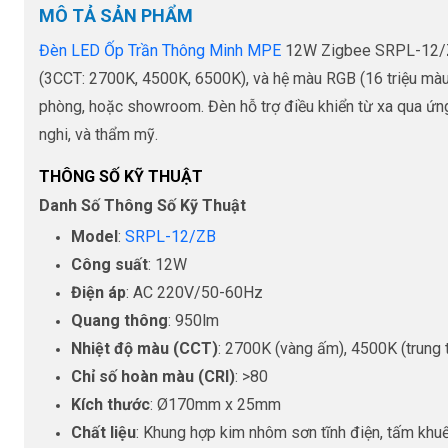
MÔ TẢ SẢN PHẨM
Đèn LED Ốp Trần Thông Minh MPE
12W Zigbee SRPL-12/ZB 
(3CCT: 2700K, 4500K, 6500K), và hệ màu RGB (16 triệu màu
phòng, hoặc showroom. Đèn hỗ trợ điều khiển từ xa qua ứng 
nghi, và thẩm mỹ.
THÔNG SỐ KỸ THUẬT
Danh Số Thông Số Kỹ Thuật
Model
:
SRPL-12/ZB
Công suất
: 12W
Điện áp
: AC 220V/50-60Hz
Quang thông
: 950lm
Nhiệt độ màu (CCT)
: 2700K (vàng ấm), 4500K (trung t
Chỉ số hoàn màu (CRI)
: >80
Kích thước
: Ø170mm x 25mm
Chất liệu
: Khung hợp kim nhôm sơn tĩnh điện, tấm khu