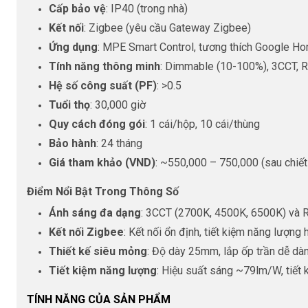
Cấp bảo vệ
: IP40 (trong nhà)
Kết nối
: Zigbee (yêu cầu Gateway Zigbee)
Ứng dụng
: MPE Smart Control, tương thích Google H
Tính năng thông minh
: Dimmable (10-100%), 3CCT, RG
Hệ số công suất (PF)
: >0.5
Tuổi thọ
: 30,000 giờ
Quy cách đóng gói
: 1 cái/hộp, 10 cái/thùng
Bảo hành
: 24 tháng
Giá tham khảo (VND)
: ~550,000 – 750,000 (sau chiế
Điểm Nổi Bật Trong Thông Số
Ánh sáng đa dạng
: 3CCT (2700K, 4500K, 6500K) và RG
Kết nối Zigbee
: Kết nối ổn định, tiết kiệm năng lượng
Thiết kế siêu mỏng
: Độ dày 25mm, lắp ốp trần dễ dàng
Tiết kiệm năng lượng
: Hiệu suất sáng ~79lm/W, tiết
TÍNH NĂNG CỦA SẢN PHẨM