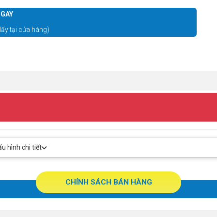
GAY
lấy tại cửa hàng)
 hình chi tiết
CHÍNH SÁCH BÁN HÀNG