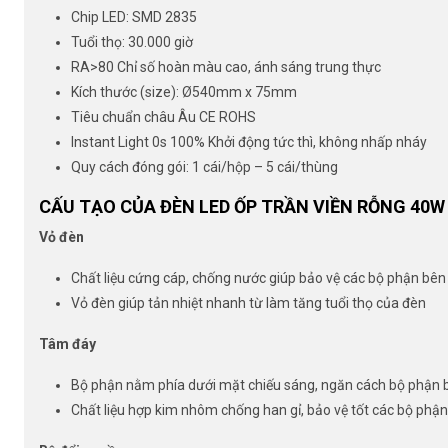
Chip LED: SMD 2835
Tuổi thọ: 30.000 giờ
RA>80 Chỉ số hoàn màu cao, ánh sáng trung thực
Kích thước (size): Ø540mm x 75mm
Tiêu chuẩn châu Âu CE ROHS
Instant Light 0s 100% Khởi động tức thì, không nhấp nháy
Quy cách đóng gói: 1 cái/hộp – 5 cái/thùng
CẤU TẠO CỦA ĐÈN LED ỐP TRẦN VIỀN RỖNG 40W
Vỏ đèn
Chất liệu cứng cáp, chống nước giúp bảo vệ các bộ phận bên
Vỏ đèn giúp tản nhiệt nhanh từ làm tăng tuổi thọ của đèn
Tâm đáy
Bộ phận nằm phía dưới mặt chiếu sáng, ngăn cách bộ phận 
Chất liệu hợp kim nhôm chống han gỉ, bảo vệ tốt các bộ phận: 