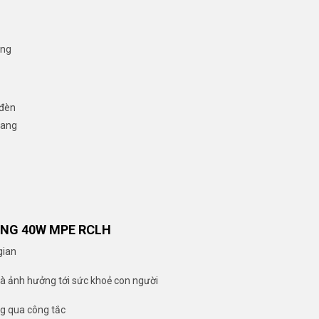
ụng
 đèn
uang
RỖNG 40W MPE RCLH
gian
và ảnh hưởng tới sức khoẻ con người
ng qua công tắc