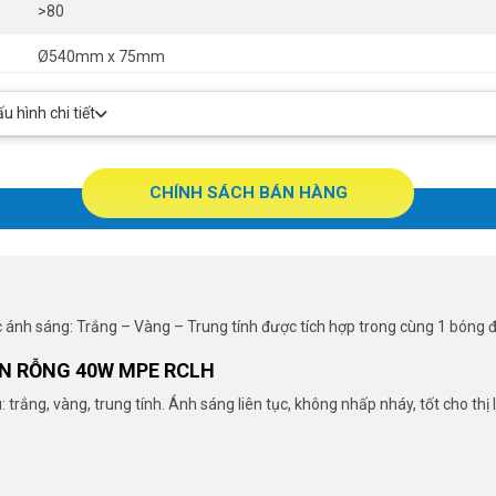
>80
Ø540mm x 75mm
CE ROHS
 hình chi tiết
0s
CHÍNH SÁCH BÁN HÀNG
 ánh sáng: Trắng – Vàng – Trung tính được tích hợp trong cùng 1 bóng 
ỀN RỖNG 40W MPE RCLH
ắng, vàng, trung tính. Ánh sáng liên tục, không nhấp nháy, tốt cho thị 