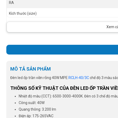
RA
Kích thước (size)
Tiêu chuẩn châu Âu
Xem cấu
Instant Light
MÔ TẢ SẢN PHẨM
Đèn led ốp trần viền rỗng 40W MPE
RCLH-40/3C
chế độ 3 màu sắc
THÔNG SỐ KỸ THUẬT CỦA ĐÈN LED ỐP TRẦN VI
Nhiệt độ màu (CCT): 6500-3000-4000K. Đèn có 3 chế độ màu: tr
Công suất: 40W
Quang thông: 3.200 lm
Điện áp: 175-265VAC