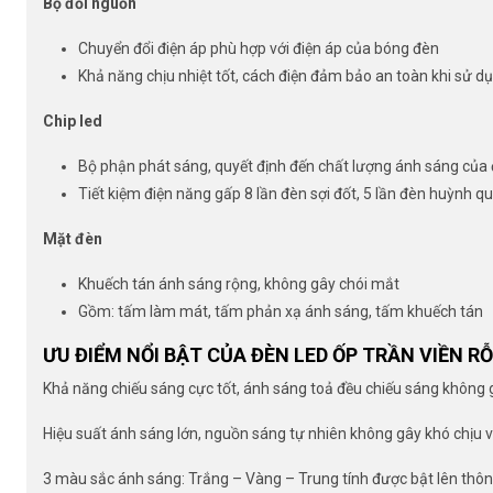
Bộ đổi nguồn
Chuyển đổi điện áp phù hợp với điện áp của bóng đèn
Khả năng chịu nhiệt tốt, cách điện đảm bảo an toàn khi sử d
Chip led
Bộ phận phát sáng, quyết định đến chất lượng ánh sáng của
Tiết kiệm điện năng gấp 8 lần đèn sợi đốt, 5 lần đèn huỳnh q
Mặt đèn
Khuếch tán ánh sáng rộng, không gây chói mắt
Gồm: tấm làm mát, tấm phản xạ ánh sáng, tấm khuếch tán
ƯU ĐIỂM NỔI BẬT CỦA ĐÈN LED ỐP TRẦN VIỀN 
Khả năng chiếu sáng cực tốt, ánh sáng toả đều chiếu sáng không 
Hiệu suất ánh sáng lớn, nguồn sáng tự nhiên không gây khó chịu 
3 màu sắc ánh sáng: Trắng – Vàng – Trung tính được bật lên thô