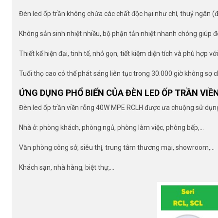
Đèn led ốp trần không chứa các chất độc hại như chì, thuỷ ngân (
Không sản sinh nhiệt nhiều, bộ phận tản nhiệt nhanh chóng giúp 
Thiết kế hiện đại, tinh tế, nhỏ gọn, tiết kiệm diện tích và phù hợp v
Tuổi thọ cao có thể phát sáng liên tục trong 30.000 giờ không sợ 
ỨNG DỤNG PHỔ BIẾN CỦA ĐÈN LED ỐP TRẦN VIỀ
Đèn led ốp trần viền rỗng 40W MPE RCLH được ưa chuộng sử dụng r
Nhà ở: phòng khách, phòng ngủ, phòng làm việc, phòng bếp,…
Văn phòng công sở, siêu thị, trung tâm thương mại, showroom,…
Khách sạn, nhà hàng, biệt thự,…