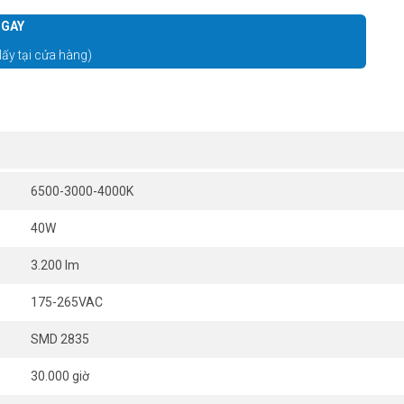
GAY
lấy tại cửa hàng)
6500-3000-4000K
40W
3.200 lm
175-265VAC
SMD 2835
30.000 giờ