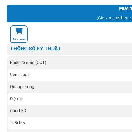
MUA N
(Giao tận nơi hoặc 
Thêm vào giỏ
THÔNG SỐ KỸ THUẬT
Nhiệt độ màu (CCT)
Công suất
Quang thông
Điện áp
Chip LED
Tuổi thọ