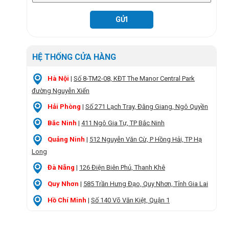
HỆ THỐNG CỬA HÀNG
Hà Nội
|
Số 8-TM2-08, KĐT The Manor Central Park
đường Nguyễn Xiển
Hải Phòng
|
Số 271 Lạch Tray, Đằng Giang, Ngô Quyền
Bắc Ninh
|
411 Ngô Gia Tự, TP Bắc Ninh
Quảng Ninh
|
512 Nguyễn Văn Cừ, P Hồng Hải, TP Hạ
Long
Đà Nẵng
|
126 Điện Biên Phủ, Thanh Khê
Quy Nhơn
|
585 Trần Hưng Đạo, Quy Nhơn, Tỉnh Gia Lai
Hồ Chí Minh
|
Số 140 Võ Văn Kiệt, Quận 1