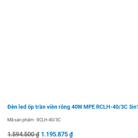
Đèn led ốp trần viền rỗng 40W MPE RCLH-40/3C 3in
Mã sản phẩm :
RCLH-40/3C
Giá gốc là: 1.594.500 ₫.
Giá hiện tại là: 1.195.87
1.594.500
₫
1.195.875
₫