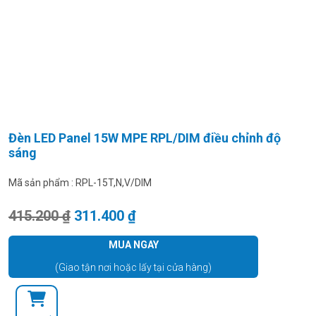
Đèn LED Panel 15W MPE RPL/DIM điều chỉnh độ
sáng
Mã sản phẩm :
RPL-15T,N,V/DIM
Giá gốc là: 415.200 ₫.
Giá hiện tại là: 311.400 ₫.
415.200
₫
311.400
₫
MUA NGAY
(Giao tận nơi hoặc lấy tại cửa hàng)