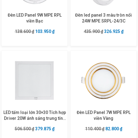
Đèn LED Panel 9W MPE RPL
Đèn led panel 3 màu tròn nổi
viền Bạc
24W MPE SRPL-24/3C
Giá gốc là: 138.600 ₫.
Giá hiện tại là: 103.950 ₫.
Giá gốc là: 435.9
Giá hiện
138.600
₫
103.950
₫
435.900
₫
326.925
₫
LED tấm loại lớn 30×30 Tích hợp
Đèn LED Panel 7W MPE RPL
Driver 20W ánh sáng trung tính
viền Vàng
FPD3-3030N
Giá gốc là: 506.500 ₫.
Giá hiện tại là: 379.875 ₫.
Giá gốc là: 110.4
Giá hiện
506.500
₫
379.875
₫
110.400
₫
82.800
₫