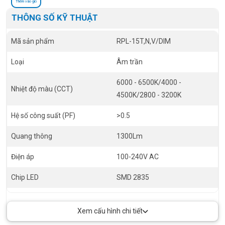
Thêm vào giỏ
THÔNG SỐ KỸ THUẬT
Mã sản phẩm
RPL-15T,N,V/DIM
Loại
Âm trần
6000 - 6500K/4000 -
Nhiệt độ màu (CCT)
4500K/2800 - 3200K
Hệ số công suất (PF)
>0.5
Quang thông
1300Lm
Điện áp
100-240V AC
Chip LED
SMD 2835
Tuổi thọ
30.000 giờ
Xem cấu hình chi tiết
RA
>80