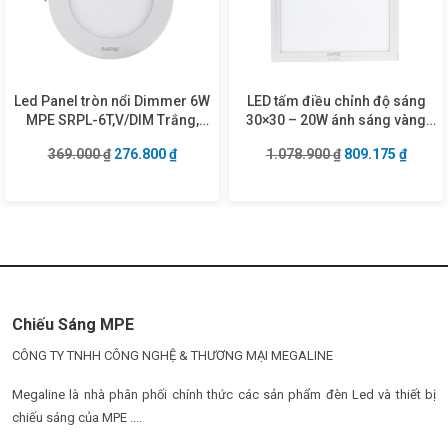
Led Panel tròn nổi Dimmer 6W
LED tấm điều chỉnh độ sáng
MPE SRPL-6T,V/DIM Trắng,
30×30 – 20W ánh sáng vàng
vàng
FPL-3030V/DIM
Giá gốc là: 369.000 ₫.
Giá hiện tại là: 276.800 ₫.
Giá gốc là: 1.07
Giá hiệ
369.000
₫
276.800
₫
1.078.900
₫
809.175
₫
Chiếu Sáng MPE
CÔNG TY TNHH CÔNG NGHỆ & THƯƠNG MẠI MEGALINE
Megaline là nhà phân phối chính thức các sản phẩm đèn Led và thiết bị
chiếu sáng của MPE ....