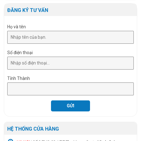
Size
Ø190 x 22mm
ĐĂNG KÝ TƯ VẤN
Họ và tên
Số điện thoại
Tỉnh Thành
HỆ THỐNG CỬA HÀNG