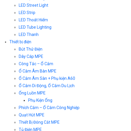
LED Street Light
LED Strip
LED Thoát Hiểm
LED Tube Lighting
LED Thanh
Thiết bị điện
Bút Thử Điện
Dây Cáp MPE
Công Tắc – Ổ Cắm
Ổ Cắm Âm Bàn MPE
Ổ Cắm Âm Sàn + Phụ kiện A60
Ổ Cắm Di Động, Ổ Cắm Du Lịch
Ống Luồn MPE
Phụ Kiện Ống
Phích Cắm – Ổ Cắm Công Nghiệp
Quạt Hút MPE
Thiết Bị Đóng Cắt MPE
Tủ Điện MPE