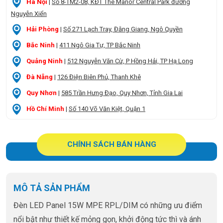
Hà Nội
|
Số 8-TM2-08, KĐT The Manor Central Park đường
Nguyễn Xiển
Hải Phòng
|
Số 271 Lạch Tray, Đằng Giang, Ngô Quyền
Bắc Ninh
|
411 Ngô Gia Tự, TP Bắc Ninh
Quảng Ninh
|
512 Nguyễn Văn Cừ, P Hồng Hải, TP Hạ Long
Đà Nẵng
|
126 Điện Biên Phủ, Thanh Khê
Quy Nhơn
|
585 Trần Hưng Đạo, Quy Nhơn, Tỉnh Gia Lai
Hồ Chí Minh
|
Số 140 Võ Văn Kiệt, Quận 1
CHÍNH SÁCH BÁN HÀNG
MÔ TẢ SẢN PHẨM
Đèn LED Panel 15W MPE RPL/DIM có những ưu điểm
nổi bật như thiết kế mỏng gọn, khởi động tức thì và ánh