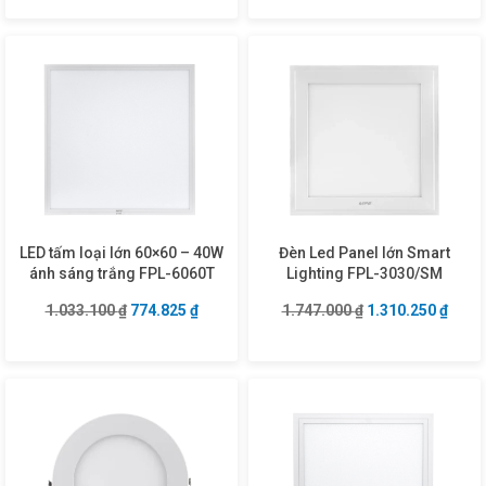
LED tấm loại lớn 60×60 – 40W
Đèn Led Panel lớn Smart
ánh sáng trắng FPL-6060T
Lighting FPL-3030/SM
Giá gốc là: 1.033.100 ₫.
Giá hiện tại là: 774.825 ₫.
Giá gốc là: 1.747
Giá hi
1.033.100
₫
774.825
₫
1.747.000
₫
1.310.250
₫