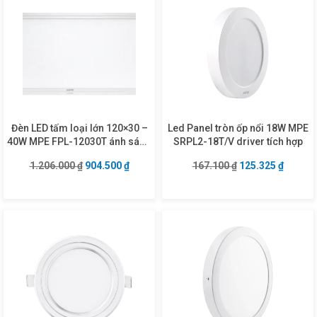
Đèn LED tấm loại lớn 120×30 –
Led Panel tròn ốp nổi 18W MPE
40W MPE FPL-12030T ánh sáng
SRPL2-18T/V driver tích hợp
trắng
Giá gốc là: 1.206.000 ₫.
Giá hiện tại là: 904.500 ₫.
Giá gốc là: 167.1
Giá hiện
1.206.000
₫
904.500
₫
167.100
₫
125.325
₫