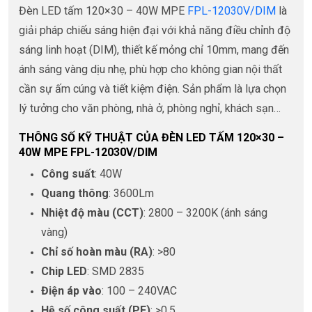
Đèn LED tấm 120×30 – 40W MPE
FPL-12030V/DIM
là
giải pháp chiếu sáng hiện đại với khả năng điều chỉnh độ
sáng linh hoạt (DIM), thiết kế mỏng chỉ 10mm, mang đến
ánh sáng vàng dịu nhẹ, phù hợp cho không gian nội thất
cần sự ấm cúng và tiết kiệm điện. Sản phẩm là lựa chọn
lý tưởng cho văn phòng, nhà ở, phòng nghỉ, khách sạn…
THÔNG SỐ KỸ THUẬT CỦA ĐÈN LED TẤM 120×30 –
40W MPE FPL-12030V/DIM
Công suất
: 40W
Quang thông
: 3600Lm
Nhiệt độ màu (CCT)
: 2800 – 3200K (ánh sáng
vàng)
Chỉ số hoàn màu (RA)
: >80
Chip LED
: SMD 2835
Điện áp vào
: 100 – 240VAC
Hệ số công suất (PF)
: >0.5