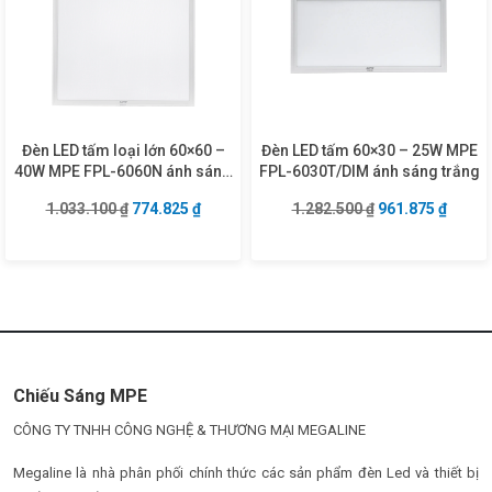
Đèn LED tấm loại lớn 60×60 –
Đèn LED tấm 60×30 – 25W MPE
40W MPE FPL-6060N ánh sáng
FPL-6030T/DIM ánh sáng trắng
trung tính
Giá gốc là: 1.033.100 ₫.
Giá hiện tại là: 774.825 ₫.
Giá gốc là: 1.28
Giá hiệ
1.033.100
₫
774.825
₫
1.282.500
₫
961.875
₫
Chiếu Sáng MPE
CÔNG TY TNHH CÔNG NGHỆ & THƯƠNG MẠI MEGALINE
Megaline là nhà phân phối chính thức các sản phẩm đèn Led và thiết bị