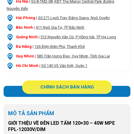
Hà Nội
|
Số 8-TM2-08, KĐT The Manor Central Park đường
Nguyễn Xiển
Hải Phòng
|
Số 271 Lạch Tray, Đằng Giang, Ngô Quyền
Bắc Ninh
|
411 Ngô Gia Tự, TP Bắc Ninh
Quảng Ninh
|
512 Nguyễn Văn Cừ, P Hồng Hải, TP Hạ Long
Đà Nẵng
|
126 Điện Biên Phủ, Thanh Khê
Quy Nhơn
|
585 Trần Hưng Đạo, Quy Nhơn, Tỉnh Gia Lai
Hồ Chí Minh
|
Số 140 Võ Văn Kiệt, Quận 1
CHÍNH SÁCH BÁN HÀNG
MÔ TẢ SẢN PHẨM
GIỚI THIỆU VỀ ĐÈN LED TẤM 120×30 – 40W MPE
FPL-12030V/DIM