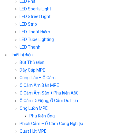
LED Pha
LED Sports Light
LED Street Light
LED Strip
LED Thoát Hiểm
LED Tube Lighting
LED Thanh
Thiết bị điện
Bút Thử Điện
Dây Cáp MPE
Công Tắc – Ổ Cắm
Ổ Cắm Âm Bàn MPE
Ổ Cắm Âm Sàn + Phụ kiện A60
Ổ Cắm Di Động, Ổ Cắm Du Lịch
Ống Luồn MPE
Phụ Kiện Ống
Phích Cắm – Ổ Cắm Công Nghiệp
Quạt Hút MPE