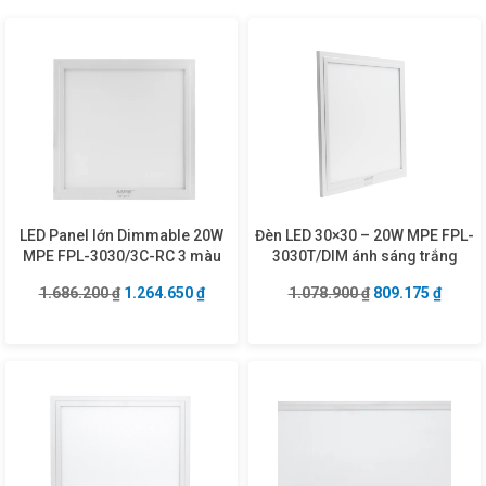
LED Panel lớn Dimmable 20W
Đèn LED 30×30 – 20W MPE FPL-
MPE FPL-3030/3C-RC 3 màu
3030T/DIM ánh sáng trắng
Giá gốc là: 1.686.200 ₫.
Giá hiện tại là: 1.264.650 ₫.
Giá gốc là: 1.07
Giá hiệ
1.686.200
₫
1.264.650
₫
1.078.900
₫
809.175
₫