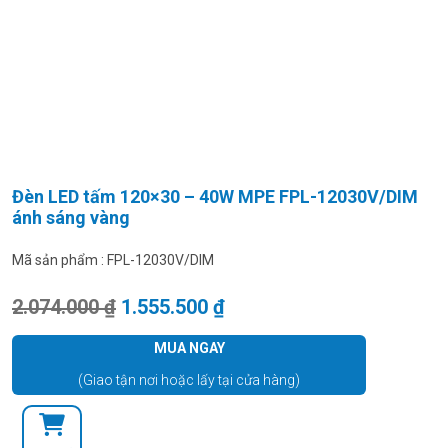
Đèn LED tấm 120×30 – 40W MPE FPL-12030V/DIM
ánh sáng vàng
Mã sản phẩm :
FPL-12030V/DIM
Giá gốc là: 2.074.000 ₫.
Giá hiện tại là: 1.555.500
2.074.000
₫
1.555.500
₫
MUA NGAY
(Giao tận nơi hoặc lấy tại cửa hàng)