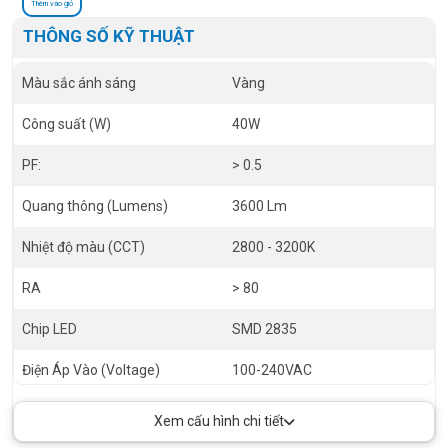
Thêm vào giỏ
THÔNG SỐ KỸ THUẬT
Màu sắc ánh sáng
Vàng
Công suất (W)
40W
PF:
> 0.5
Quang thông (Lumens)
3600 Lm
Nhiệt độ màu (CCT)
2800 - 3200K
RA
> 80
Chip LED
SMD 2835
Điện Áp Vào (Voltage)
100-240VAC
Góc chiếu (Angel)
120 độ
Xem cấu hình chi tiết