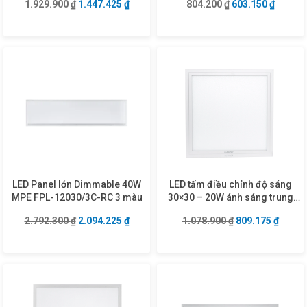
Giá gốc là: 1.929.900 ₫.
Giá hiện tại là: 1.447.425 ₫.
Giá gốc là: 804.2
Giá hiện
1.929.900
₫
1.447.425
₫
804.200
₫
603.150
₫
LED Panel lớn Dimmable 40W
LED tấm điều chỉnh độ sáng
MPE FPL-12030/3C-RC 3 màu
30×30 – 20W ánh sáng trung
tính FPL-3030N/DIM
Giá gốc là: 2.792.300 ₫.
Giá hiện tại là: 2.094.225 ₫.
Giá gốc là: 1.07
Giá hiệ
2.792.300
₫
2.094.225
₫
1.078.900
₫
809.175
₫