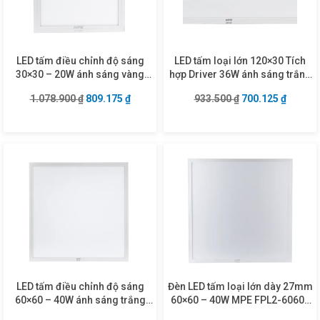
LED tấm điều chỉnh độ sáng
LED tấm loại lớn 120×30 Tích
30×30 – 20W ánh sáng vàng
hợp Driver 36W ánh sáng trắng
FPL-3030V/DIM
FPD3-12030T
Giá gốc là: 1.078.900 ₫.
Giá hiện tại là: 809.175 ₫.
Giá gốc là: 933.5
Giá hiện
1.078.900
₫
809.175
₫
933.500
₫
700.125
₫
LED tấm điều chỉnh độ sáng
Đèn LED tấm loại lớn dày 27mm
60×60 – 40W ánh sáng trắng
60×60 – 40W MPE FPL2-6060T
FPL-6060T/DIM
ánh sáng trắng