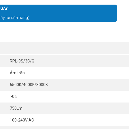
GAY
lấy tại cửa hàng)
RPL-9S/3C/G
Âm trần
6500K/4000K/3000K
>0.5
750Lm
100-240V AC