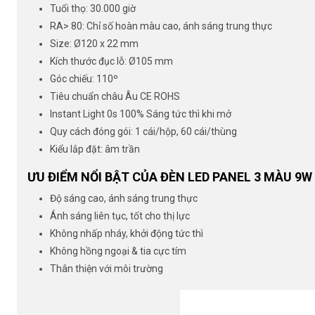
Tuổi thọ: 30.000 giờ
RA> 80: Chỉ số hoàn màu cao, ánh sáng trung thực
Size: Ø120 x 22 mm
Kích thước đục lỗ: Ø105 mm
Góc chiếu: 110º
Tiêu chuẩn châu Âu CE ROHS
Instant Light 0s 100% Sáng tức thì khi mở
Quy cách đóng gói: 1 cái/hộp, 60 cái/thùng
Kiểu lắp đặt: âm trần
ƯU ĐIỂM NỔI BẬT CỦA ĐÈN LED PANEL 3 MÀU 9W
Độ sáng cao, ánh sáng trung thực
Ánh sáng liên tục, tốt cho thị lực
Không nhấp nháy, khởi động tức thì
Không hồng ngoại & tia cực tím
Thân thiện với môi trường