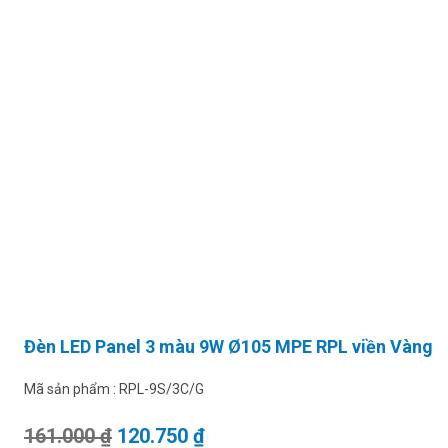
Đèn LED Panel 3 màu 9W Ø105 MPE RPL viền Vàng
Mã sản phẩm :
RPL-9S/3C/G
Giá gốc là: 161.000 ₫.
Giá hiện tại là: 120.750 ₫.
161.000
₫
120.750
₫