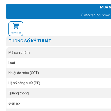
MUA N
(Giao tận nơi hoặc 
Thêm vào giỏ
THÔNG SỐ KỸ THUẬT
Mã sản phẩm
Loại
Nhiệt độ màu (CCT)
Hệ số công suất (PF)
Quang thông
Điện áp