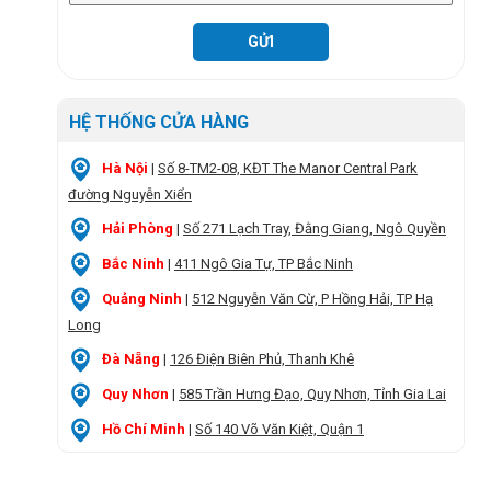
HỆ THỐNG CỬA HÀNG
Hà Nội
|
Số 8-TM2-08, KĐT The Manor Central Park
đường Nguyễn Xiển
Hải Phòng
|
Số 271 Lạch Tray, Đằng Giang, Ngô Quyền
Bắc Ninh
|
411 Ngô Gia Tự, TP Bắc Ninh
Quảng Ninh
|
512 Nguyễn Văn Cừ, P Hồng Hải, TP Hạ
Long
Đà Nẵng
|
126 Điện Biên Phủ, Thanh Khê
Quy Nhơn
|
585 Trần Hưng Đạo, Quy Nhơn, Tỉnh Gia Lai
Hồ Chí Minh
|
Số 140 Võ Văn Kiệt, Quận 1