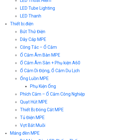
LED Thoát Hiểm
LED Tube Lighting
LED Thanh
Thiết bị điện
Bút Thử Điện
Dây Cáp MPE
Công Tắc – Ổ Cắm
Ổ Cắm Âm Bàn MPE
Ổ Cắm Âm Sàn + Phụ kiện A60
Ổ Cắm Di Động, Ổ Cắm Du Lịch
Ống Luồn MPE
Phụ Kiện Ống
Phích Cắm – Ổ Cắm Công Nghiệp
Quạt Hút MPE
Thiết Bị Đóng Cắt MPE
Tủ Điện MPE
Vợt Bắt Muỗi
Máng đèn MPE