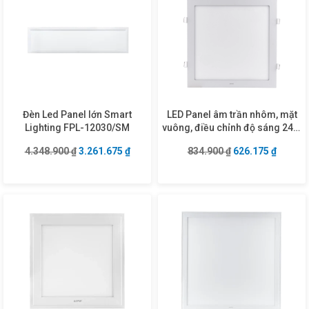
Đèn Led Panel lớn Smart
LED Panel âm trần nhôm, mặt
Lighting FPL-12030/SM
vuông, điều chỉnh độ sáng 24W
ánh sáng vàng SPL-24V/DIM
Giá gốc là: 4.348.900 ₫.
Giá hiện tại là: 3.261.675 ₫.
Giá gốc là: 834.9
Giá hiện
4.348.900
₫
3.261.675
₫
834.900
₫
626.175
₫