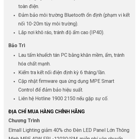
toàn điện.
Đảm bảo môi trường Bluetooth ổn định (phạm vi kết
nối 10-20m tùy môi trường).
Lắp nơi khô ráo, tránh độ ẩm cao (IP40).
Bảo Trì
Lau tấm khuếch tán PC bằng khăn mềm, ẩm, tránh
hóa chất mạnh.
Kiểm tra kết nối điện định kỳ 6 tháng/lần.
Cập nhật firmware qua ứng dụng MPE Smart
Control để đảm bảo hiệu suất.
Liên hệ Hotline 1900 2150 nếu gặp sự cố.
ĐỊA CHỈ MUA HÀNG CHÍNH HÃNG
Chương Trình
Elmall Lighting giảm 40% cho Đèn LED Panel Lớn Thông
Minh MPE 40W FPL-12030/SM, miễn phí vận chuyển,