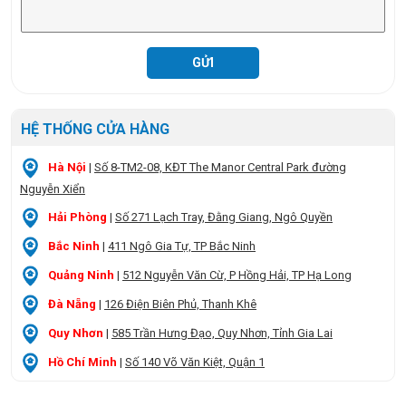
HỆ THỐNG CỬA HÀNG
Hà Nội
|
Số 8-TM2-08, KĐT The Manor Central Park đường
Nguyễn Xiển
Hải Phòng
|
Số 271 Lạch Tray, Đằng Giang, Ngô Quyền
Bắc Ninh
|
411 Ngô Gia Tự, TP Bắc Ninh
Quảng Ninh
|
512 Nguyễn Văn Cừ, P Hồng Hải, TP Hạ Long
Đà Nẵng
|
126 Điện Biên Phủ, Thanh Khê
Quy Nhơn
|
585 Trần Hưng Đạo, Quy Nhơn, Tỉnh Gia Lai
Hồ Chí Minh
|
Số 140 Võ Văn Kiệt, Quận 1