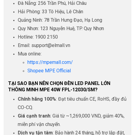
Đà Nẵng: 256 Trần Phú, Hải Châu
Hải Phòng: 33 Tô Hiệu, Lê Chân
Quảng Ninh: 78 Trần Hưng Đạo, Hạ Long
Quy Nhơn: 123 Nguyễn Huệ, TP. Quy Nhơn
Hotline: 1900 2150
Email: support@elmall.vn
Mua online:
https://mpemall.com/
Shopee MPE Official
TẠI SAO BẠN NÊN CHỌN ĐÈN LED PANEL LỚN
THÔNG MINH MPE 40W FPL-12030/SM?
Chính hãng 100%
: Đạt tiêu chuẩn CE, RoHS, đầy đủ
CO-CQ.
Giá cạnh tranh
: Giá từ ~1,269,000 VND, giảm 40%,
miễn phí vận chuyển.
Dịch vụ tận tâm
: Bảo hành 24 tháng, hỗ trợ lắp đặt,