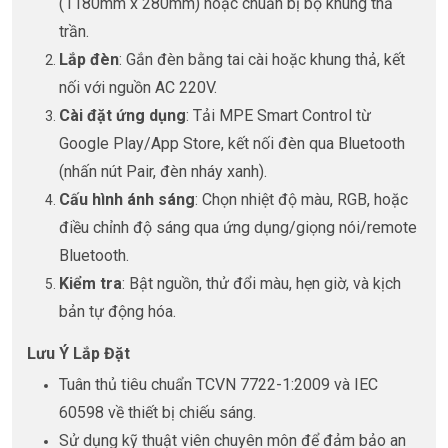
(1180mm x 280mm) hoặc chuẩn bị bộ khung thả
trần.
Lắp đèn
: Gắn đèn bằng tai cài hoặc khung thả, kết
nối với nguồn AC 220V.
Cài đặt ứng dụng
: Tải MPE Smart Control từ
Google Play/App Store, kết nối đèn qua Bluetooth
(nhấn nút Pair, đèn nháy xanh).
Cấu hình ánh sáng
: Chọn nhiệt độ màu, RGB, hoặc
điều chỉnh độ sáng qua ứng dụng/giọng nói/remote
Bluetooth.
Kiểm tra
: Bật nguồn, thử đổi màu, hẹn giờ, và kịch
bản tự động hóa.
Lưu Ý Lắp Đặt
Tuân thủ tiêu chuẩn TCVN 7722-1:2009 và IEC
60598 về thiết bị chiếu sáng.
Sử dụng kỹ thuật viên chuyên môn để đảm bảo an