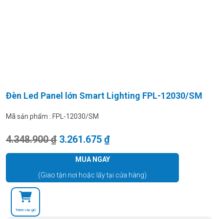
Đèn Led Panel lớn Smart Lighting FPL-12030/SM
Mã sản phẩm :
FPL-12030/SM
Giá gốc là: 4.348.900 ₫.
Giá hiện tại là: 3.261.675
4.348.900
₫
3.261.675
₫
MUA NGAY
(Giao tận nơi hoặc lấy tại cửa hàng)
Thêm vào giỏ