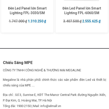
Đèn Led Panel lớn Smart
Đèn Led Panel lớn Smart
Lighting FPL-3030/SM
Lighting FPL-6060/SM
Giá gốc là: 1.747.000 ₫.
Giá hiện tại là: 1.310.250 ₫.
Giá gốc là: 3.407
Giá hi
1.747.000
₫
1.310.250
₫
3.407.500
₫
2.555.625
₫
Chiếu Sáng MPE
CÔNG TY TNHH CÔNG NGHỆ & THƯƠNG MẠI MEGALINE
Megaline là nhà phân phối chính thức các sản phẩm đèn Led và thiết bị
chiếu sáng của MPE ....
Địa chỉ : Số 3, Sunrise E, KĐT The Manor Central Park đường Nguyễn Xiển,
P. Đại Kim, Q. Hoàng Mai, TP. Hà Nội
Tổng đài: 1900 2150 | Mail: info@elmall.vn