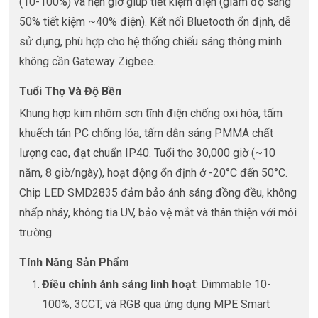
(10-100%) và hẹn giờ giúp tiết kiệm điện (giảm độ sáng
50% tiết kiệm ~40% điện). Kết nối Bluetooth ổn định, dễ
sử dụng, phù hợp cho hệ thống chiếu sáng thông minh
không cần Gateway Zigbee.
Tuổi Thọ Và Độ Bền
Khung hợp kim nhôm sơn tĩnh điện chống oxi hóa, tấm
khuếch tán PC chống lóa, tấm dẫn sáng PMMA chất
lượng cao, đạt chuẩn IP40. Tuổi thọ 30,000 giờ (~10
năm, 8 giờ/ngày), hoạt động ổn định ở -20°C đến 50°C.
Chip LED SMD2835 đảm bảo ánh sáng đồng đều, không
nhấp nháy, không tia UV, bảo vệ mắt và thân thiện với môi
trường.
Tính Năng Sản Phẩm
Điều chỉnh ánh sáng linh hoạt
: Dimmable 10-
100%, 3CCT, và RGB qua ứng dụng MPE Smart