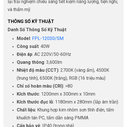
lại trải nghiệm chiếu sáng tiết kiệm năng lượng, tiện nghi,
và thẩm mỹ.
THÔNG SỐ KỸ THUẬT
Danh Số Thông Số Kỹ Thuật
Model
:
FPL-12030/SM
Công suất
: 40W
Điện áp
: AC 220V/50-60Hz
Quang thông
: 3,600lm
Nhiệt độ màu (CCT)
: 2700K (vàng ấm), 4500K
(trung tính), 6500K (trắng), RGB (16 triệu màu)
Chỉ số hoàn màu (CRI)
: >80
Kích thước
: 1200mm x 300mm x 10mm
Kích thước đục lỗ
: 1180mm x 280mm (lắp âm trần)
Chất liệu
: Khung hợp kim nhôm sơn tĩnh điện, tấm
khuếch tán PC, tấm dẫn sáng PMMA
Cấp bảo vệ
: IP40 (trong nhà)