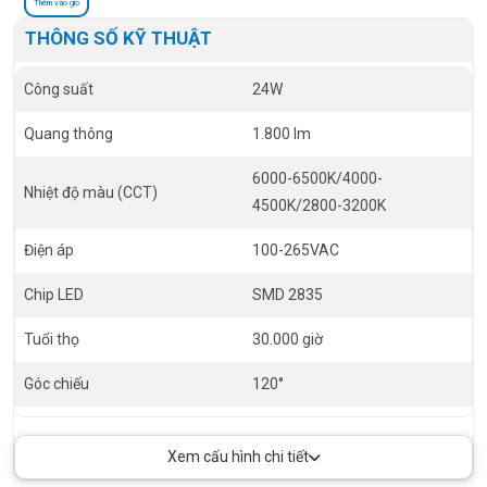
Thêm vào giỏ
THÔNG SỐ KỸ THUẬT
Công suất
24W
Quang thông
1.800 lm
6000-6500K/4000-
Nhiệt độ màu (CCT)
4500K/2800-3200K
Điện áp
100-265VAC
Chip LED
SMD 2835
Tuổi thọ
30.000 giờ
Góc chiếu
120°
Tiêu chuẩn châu Âu
CE ROHS
Xem cấu hình chi tiết
Instant Light
0s