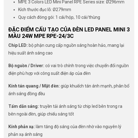
MPE 3 Colors LED Mini Panel RPE Series size: Ø296mm
Kích thước đục lỗ: Ø279mm
Quy cách đóng gói: 1 cái/hộp, 10 cái/thùng
ĐẶC ĐIỂM CẤU TẠO CỦA ĐÈN LED PANEL MINI 3
MÀU 24W MPE RPE-24/3C
Chip LED:
bộ phận cung cấp nguồn sáng hoàn hảo, mang lại
hiệu suất ánh sáng cao
Bộ nguồn / Driver:
có vai trò chính trong việc chuyển đổi nguồn
điện phù hợp với công suất điện áp của đèn
Kính tán quang / Mặt đèn:
giúp khuếch tán ánh mạnh, phân bổ
ánh sáng đồng đều
Tấm dẫn sáng:
truyền tải ánh sáng từ chip led bên trong ra
bên ngoài đèn, giúp chiếu sáng tốt
Kính phản xạ:
làm tăng độ sáng của đèn nhờ vào nguyên lý
phản xạ ánh sáng