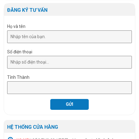
RA
>80
ĐĂNG KÝ TƯ VẤN
Họ và tên
Số điện thoại
Tỉnh Thành
HỆ THỐNG CỬA HÀNG