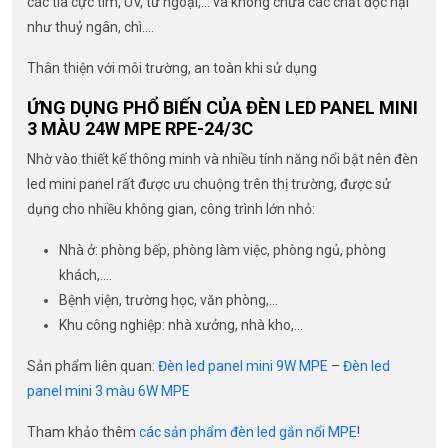
các tia cực tím, UV, tử ngoại,… và không chứa các chất độc hại
như thuỷ ngân, chì….
Thân thiện với môi trường, an toàn khi sử dụng
ỨNG DỤNG PHỔ BIẾN CỦA ĐÈN LED PANEL MINI
3 MÀU 24W MPE RPE-24/3C
Nhờ vào thiết kế thông minh và nhiều tính năng nổi bật nên đèn
led mini panel rất được ưu chuộng trên thị trường, được sử
dụng cho nhiều không gian, công trình lớn nhỏ:
Nhà ở: phòng bếp, phòng làm việc, phòng ngủ, phòng
khách,….
Bệnh viện, trường học, văn phòng,…
Khu công nghiệp: nhà xưởng, nhà kho,…
Sản phẩm liên quan:
Đèn led panel mini 9W MPE
–
Đèn led
panel mini 3 màu 6W MPE
Tham khảo thêm
các sản phẩm đèn led gắn nổi MPE
!