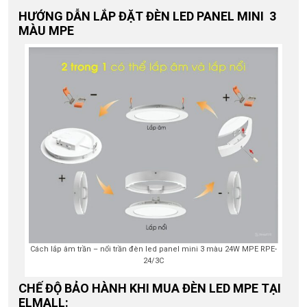
HƯỚNG DẪN LẮP ĐẶT ĐÈN LED PANEL MINI 3
MÀU MPE
Cách lắp âm trần – nổi trần đèn led panel mini 3 màu 24W MPE RPE-
24/3C
CHẾ ĐỘ BẢO HÀNH KHI MUA ĐÈN LED MPE TẠI
ELMALL: