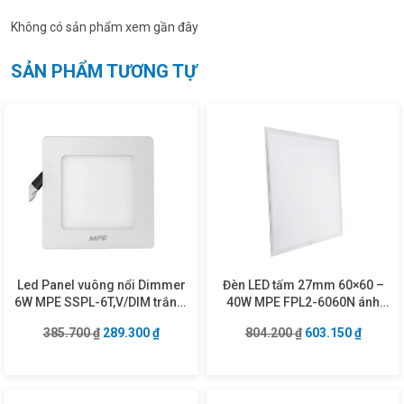
Không có sản phẩm xem gần đây
SẢN PHẨM TƯƠNG TỰ
Led Panel vuông nổi Dimmer
Đèn LED tấm 27mm 60×60 –
6W MPE SSPL-6T,V/DIM trắng,
40W MPE FPL2-6060N ánh
vàng
sáng trung tính
Giá gốc là: 385.700 ₫.
Giá hiện tại là: 289.300 ₫.
Giá gốc là: 804.2
Giá hiện
385.700
₫
289.300
₫
804.200
₫
603.150
₫