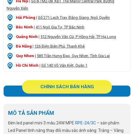
Hà Nội
|
Số 8-TM2-08, KĐT The Manor Central Park đường
Nguyễn Xiển
Hải Phòng
|
Số 271 Lạch Tray, Đằng Giang, Ngô Quyền
Bắc Ninh
|
411 Ngô Gia Tự, TP Bắc Ninh
Quảng Ninh
|
512 Nguyễn Văn Cừ, P Hồng Hải, TP Hạ Long
Đà Nẵng
|
126 Điện Biên Phủ, Thanh Khê
Quy Nhơn
|
585 Trần Hưng Đạo, Quy Nhơn, Tỉnh Gia Lai
Hồ Chí Minh
|
Số 140 Võ Văn Kiệt, Quận 1
CHÍNH SÁCH BÁN HÀNG
MÔ TẢ SẢN PHẨM
Đèn led panel mini 3 màu 24W MPE
RPE-24/3C
– sản phẩm
Led Panel tính năng thay đổi màu sắc ánh sáng: Trắng – Vàng