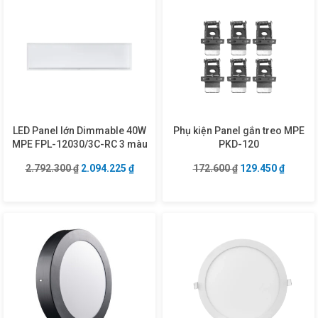
LED Panel lớn Dimmable 40W
Phụ kiện Panel gắn treo MPE
MPE FPL-12030/3C-RC 3 màu
PKD-120
Giá gốc là: 2.792.300 ₫.
Giá hiện tại là: 2.094.225 ₫.
Giá gốc là: 172.6
Giá hiện
2.792.300
₫
2.094.225
₫
172.600
₫
129.450
₫