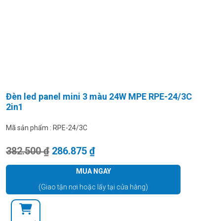
Đèn led panel mini 3 màu 24W MPE RPE-24/3C
2in1
Mã sản phẩm :
RPE-24/3C
Giá gốc là: 382.500 ₫.
Giá hiện tại là: 286.875 ₫.
382.500
₫
286.875
₫
MUA NGAY
(Giao tận nơi hoặc lấy tại cửa hàng)