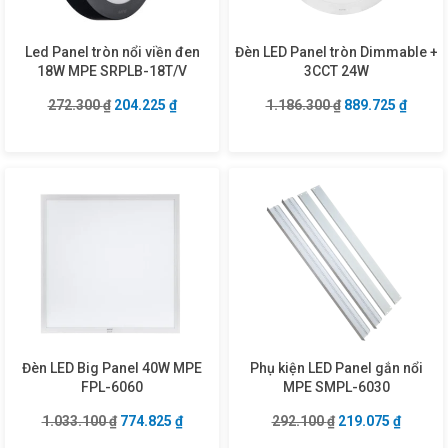
Led Panel tròn nổi viền đen
Đèn LED Panel tròn Dimmable +
18W MPE SRPLB-18T/V
3CCT 24W
Giá gốc là: 272.300 ₫.
Giá hiện tại là: 204.225 ₫.
Giá gốc là: 1.18
Giá hiệ
272.300
₫
204.225
₫
1.186.300
₫
889.725
₫
Đèn LED Big Panel 40W MPE
Phụ kiện LED Panel gắn nổi
FPL-6060
MPE SMPL-6030
Giá gốc là: 1.033.100 ₫.
Giá hiện tại là: 774.825 ₫.
Giá gốc là: 292.1
Giá hiện
1.033.100
₫
774.825
₫
292.100
₫
219.075
₫