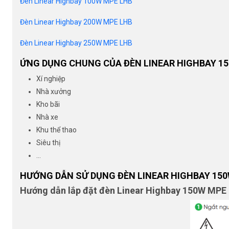
Đèn Linear Highbay 100W MPE LHB
Đèn Linear Highbay 200W MPE LHB
Đèn Linear Highbay 250W MPE LHB
ỨNG DỤNG CHUNG CỦA ĐÈN LINEAR HIGHBAY 1
Xí nghiệp
Nhà xưởng
Kho bãi
Nhà xe
Khu thể thao
Siêu thị
…
HƯỚNG DẪN SỬ DỤNG ĐÈN LINEAR HIGHBAY 150
Hướng dẫn lắp đặt đèn Linear Highbay 150W MPE