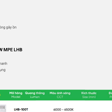
hông gây ồn
0W MPE LHB
nhanh
dụng