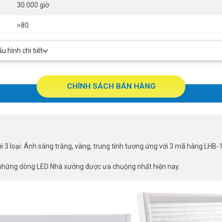
30.000 giờ
>80
362 x 241 x 51mm
 hình chi tiết
110º
CHÍNH SÁCH BÁN HÀNG
ới 3 loại: Ánh sáng trắng, vàng, trung tính tương ứng với 3 mã hàng LH
những dòng LED Nhà xưởng được ưa chuộng nhất hiện nay.