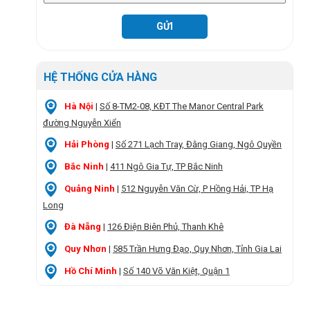
HỆ THỐNG CỬA HÀNG
Hà Nội
|
Số 8-TM2-08, KĐT The Manor Central Park
đường Nguyễn Xiển
Hải Phòng
|
Số 271 Lạch Tray, Đằng Giang, Ngô Quyền
Bắc Ninh
|
411 Ngô Gia Tự, TP Bắc Ninh
Quảng Ninh
|
512 Nguyễn Văn Cừ, P Hồng Hải, TP Hạ
Long
Đà Nẵng
|
126 Điện Biên Phủ, Thanh Khê
Quy Nhơn
|
585 Trần Hưng Đạo, Quy Nhơn, Tỉnh Gia Lai
Hồ Chí Minh
|
Số 140 Võ Văn Kiệt, Quận 1