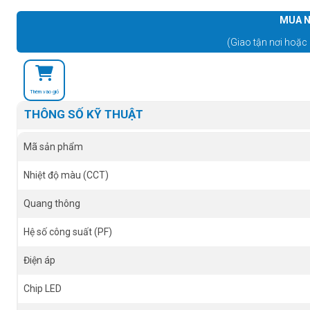
MUA N
(Giao tận nơi hoặc 
Thêm vào giỏ
THÔNG SỐ KỸ THUẬT
Mã sản phẩm
Nhiệt độ màu (CCT)
Quang thông
Hệ số công suất (PF)
Điện áp
Chip LED