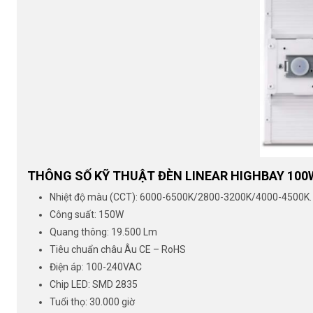
THÔNG SỐ KỸ THUẬT ĐÈN LINEAR HIGHBAY 100
Nhiệt độ màu (CCT): 6000-6500K/2800-3200K/4000-4500K.
Công suất: 150W
Quang thông: 19.500 Lm
Tiêu chuẩn châu Âu CE – RoHS
Điện áp: 100-240VAC
Chip LED: SMD 2835
Tuổi thọ: 30.000 giờ