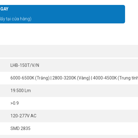
GAY
lấy tại cửa hàng)
LHB-150T/V/N
6000-6500K (Trắng) | 2800-3200K (Vàng) | 4000-4500K (Trung tín
19.500 Lm
>0.9
120-277V AC
SMD 2835