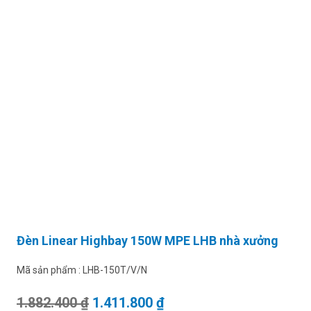
Đèn Linear Highbay 150W MPE LHB nhà xưởng
Mã sản phẩm :
LHB-150T/V/N
Giá gốc là: 1.882.400 ₫.
Giá hiện tại là: 1.411.80
1.882.400
₫
1.411.800
₫