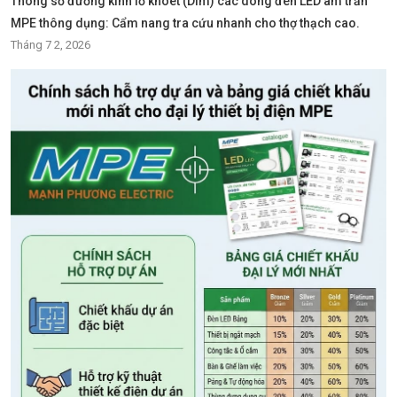
Thông số đường kính lỗ khoét (Dim) các dòng đèn LED âm trần
MPE thông dụng: Cẩm nang tra cứu nhanh cho thợ thạch cao.
Tháng 7 2, 2026