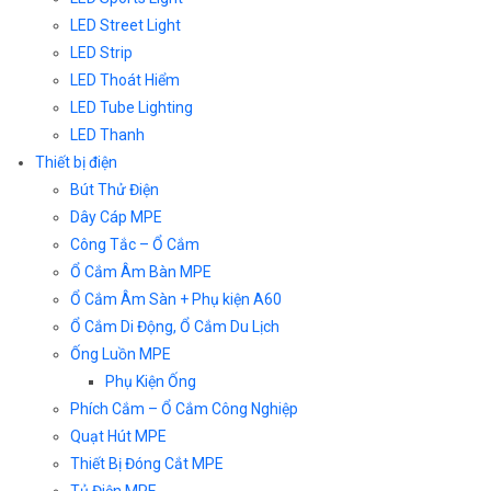
LED Street Light
LED Strip
LED Thoát Hiểm
LED Tube Lighting
LED Thanh
Thiết bị điện
Bút Thử Điện
Dây Cáp MPE
Công Tắc – Ổ Cắm
Ổ Cắm Âm Bàn MPE
Ổ Cắm Âm Sàn + Phụ kiện A60
Ổ Cắm Di Động, Ổ Cắm Du Lịch
Ống Luồn MPE
Phụ Kiện Ống
Phích Cắm – Ổ Cắm Công Nghiệp
Quạt Hút MPE
Thiết Bị Đóng Cắt MPE
Tủ Điện MPE