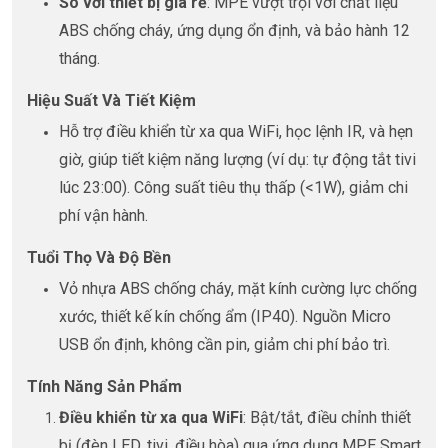
So với thiết bị giá rẻ
: MPE vượt trội với chất liệu
ABS chống cháy, ứng dụng ổn định, và bảo hành 12
tháng.
Hiệu Suất Và Tiết Kiệm
Hỗ trợ điều khiển từ xa qua WiFi, học lệnh IR, và hẹn
giờ, giúp tiết kiệm năng lượng (ví dụ: tự động tắt tivi
lúc 23:00). Công suất tiêu thụ thấp (<1W), giảm chi
phí vận hành.
Tuổi Thọ Và Độ Bền
Vỏ nhựa ABS chống cháy, mặt kính cường lực chống
xước, thiết kế kín chống ẩm (IP40). Nguồn Micro
USB ổn định, không cần pin, giảm chi phí bảo trì.
Tính Năng Sản Phẩm
Điều khiển từ xa qua WiFi
: Bật/tắt, điều chỉnh thiết
bị (đèn LED, tivi, điều hòa) qua ứng dụng MPE Smart