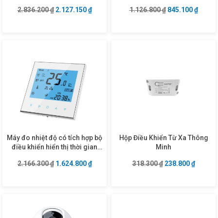
Giá gốc là: 2.836.200 ₫.
Giá hiện tại là: 2.127.150 ₫.
Giá gốc là: 1.12
Giá hiệ
2.836.200
₫
2.127.150
₫
1.126.800
₫
845.100
₫
Máy đo nhiệt độ có tích hợp bộ
Hộp Điều Khiển Từ Xa Thông
điều khiển hiển thị thời gian
Minh
TMS1/SC
Giá gốc là: 2.166.300 ₫.
Giá hiện tại là: 1.624.800 ₫.
Giá gốc là: 318.3
Giá hiện
2.166.300
₫
1.624.800
₫
318.300
₫
238.800
₫