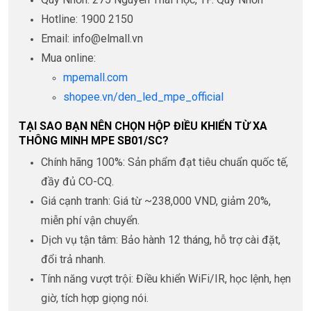
Hotline: 1900 2150
Email: info@elmall.vn
Mua online:
mpemall.com
shopee.vn/den_led_mpe_official
TẠI SAO BẠN NÊN CHỌN HỘP ĐIỀU KHIỂN TỪ XA
THÔNG MINH MPE SB01/SC?
Chính hãng 100%: Sản phẩm đạt tiêu chuẩn quốc tế,
đầy đủ CO-CQ.
Giá cạnh tranh: Giá từ ~238,000 VND, giảm 20%,
miễn phí vận chuyển.
Dịch vụ tận tâm: Bảo hành 12 tháng, hỗ trợ cài đặt,
đổi trả nhanh.
Tính năng vượt trội: Điều khiển WiFi/IR, học lệnh, hẹn
giờ, tích hợp giọng nói.