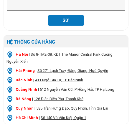
HỆ THỐNG CỬA HÀNG
Hà Nội
|
Số 8-TM2-08, KĐT The Manor Central Park đường
Nguyễn Xiển
Hải Phòng
|
Số 271 Lạch Tray, Đằng Giang, Ngô Quyền
Bắc Ninh
|
411 Ngô Gia Tự, TP Bắc Ninh
Quảng Ninh
|
512 Nguyễn Văn Cừ, P Hồng Hải, TP Hạ Long
Đà Nẵng
|
126 Điện Biên Phủ, Thanh Khê
Quy Nhơn
|
585 Trần Hưng Đạo, Quy Nhơn, Tỉnh Gia Lai
Hồ Chí Minh
|
Số 140 Võ Văn Kiệt, Quận 1