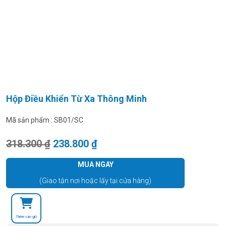
Hộp Điều Khiển Từ Xa Thông Minh
Mã sản phẩm :
SB01/SC
Giá gốc là: 318.300 ₫.
Giá hiện tại là: 238.800 ₫.
318.300
₫
238.800
₫
MUA NGAY
(Giao tận nơi hoặc lấy tại cửa hàng)
Thêm vào giỏ