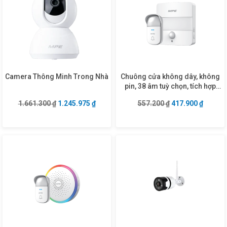
Camera Thông Minh Trong Nhà
Chuông cửa không dây, không
pin, 38 âm tuỳ chọn, tích hợp
đèn led cảm biến ánh sáng mã
Giá gốc là: 1.661.300 ₫.
Giá hiện tại là: 1.245.975 ₫.
Giá gốc là: 557.2
Giá hiện
1.661.300
₫
1.245.975
₫
557.200
₫
417.900
₫
DB5