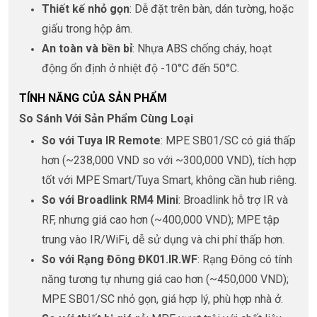
Thiết kế nhỏ gọn
: Dễ đặt trên bàn, dán tường, hoặc
giấu trong hộp âm.
An toàn và bền bỉ
: Nhựa ABS chống cháy, hoạt
động ổn định ở nhiệt độ -10°C đến 50°C.
TÍNH NĂNG CỦA SẢN PHẨM
So Sánh Với Sản Phẩm Cùng Loại
So với Tuya IR Remote
: MPE SB01/SC có giá thấp
hơn (~238,000 VND so với ~300,000 VND), tích hợp
tốt với MPE Smart/Tuya Smart, không cần hub riêng.
So với Broadlink RM4 Mini
: Broadlink hỗ trợ IR và
RF, nhưng giá cao hơn (~400,000 VND); MPE tập
trung vào IR/WiFi, dễ sử dụng và chi phí thấp hơn.
So với Rạng Đông ĐK01.IR.WF
: Rạng Đông có tính
năng tương tự nhưng giá cao hơn (~450,000 VND);
MPE SB01/SC nhỏ gọn, giá hợp lý, phù hợp nhà ở.