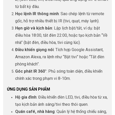
từ bất kỳ đâu.
Học lệnh IR thông minh
: Sao chép lệnh từ remote
gốc, hỗ trợ nhiều thiết bị IR (tivi, quạt, máy lạnh).
Hẹn giờ và kịch bản
: Lập lịch bật/tắt, ví dụ: bật
điều hòa 18:00, tắt đèn 22:00, hoặc tạo kịch bản “Về
nhà” (bật đèn, điều hòa, tivi cùng lúc).
Điều khiển giọng nói
: Tích hợp Google Assistant,
Amazon Alexa, ra lệnh như “Bật tivi” hoặc “Tắt đèn
phòng khách”.
Góc phát IR 360°
: Phủ sóng toàn diện, điều khiển
chính xác trong phạm vi 8-10m.
ỨNG DỤNG SẢN PHẨM
Hộ gia đình
: Điều khiển đèn LED, tivi, điều hòa từ xa,
tạo kịch bản ánh sáng/tivi theo thói quen.
Quán café, nhà hàng
: Quản lý hệ thống chiếu sáng,