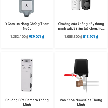
Ổ Cắm Đa Năng Chống Thấm
Chuông cửa không dây thông
Nước
minh wifi, 38 âm tuỳ chọn, tích
hợp camera chụp hình mã
Giá gốc là: 1.252.100 ₫.
Giá hiện tại là: 939.075 ₫.
Giá gốc là: 1.08
Giá hiệ
1.252.100
₫
939.075
₫
1.085.300
₫
813.975
₫
VDB2/SC
Chuông Cửa Camera Thông
Van Khóa Nước/Gas Thông
Minh
Minh