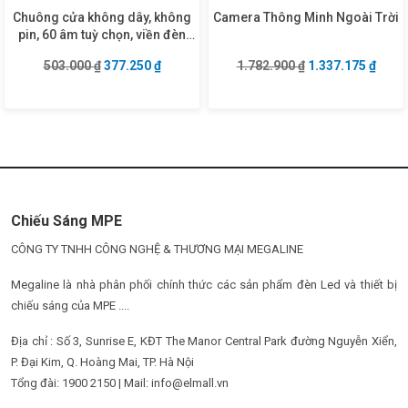
Chuông cửa không dây, không
Camera Thông Minh Ngoài Trời
pin, 60 âm tuỳ chọn, viền đèn
led RGB đa sắc mã DB3
Giá gốc là: 503.000 ₫.
Giá hiện tại là: 377.250 ₫.
Giá gốc là: 1.782
Giá hi
503.000
₫
377.250
₫
1.782.900
₫
1.337.175
₫
Chiếu Sáng MPE
CÔNG TY TNHH CÔNG NGHỆ & THƯƠNG MẠI MEGALINE
Megaline là nhà phân phối chính thức các sản phẩm đèn Led và thiết bị
chiếu sáng của MPE ....
Địa chỉ : Số 3, Sunrise E, KĐT The Manor Central Park đường Nguyễn Xiển,
P. Đại Kim, Q. Hoàng Mai, TP. Hà Nội
Tổng đài: 1900 2150 | Mail: info@elmall.vn