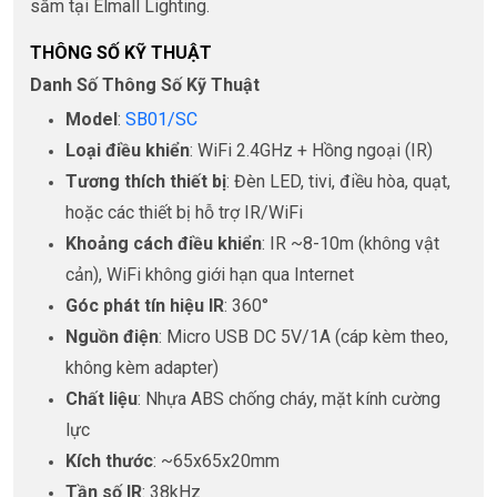
sắm tại Elmall Lighting.
THÔNG SỐ KỸ THUẬT
Danh Số Thông Số Kỹ Thuật
Model
:
SB01/SC
Loại điều khiển
: WiFi 2.4GHz + Hồng ngoại (IR)
Tương thích thiết bị
: Đèn LED, tivi, điều hòa, quạt,
hoặc các thiết bị hỗ trợ IR/WiFi
Khoảng cách điều khiển
: IR ~8-10m (không vật
cản), WiFi không giới hạn qua Internet
Góc phát tín hiệu IR
: 360°
Nguồn điện
: Micro USB DC 5V/1A (cáp kèm theo,
không kèm adapter)
Chất liệu
: Nhựa ABS chống cháy, mặt kính cường
lực
Kích thước
: ~65x65x20mm
Tần số IR
: 38kHz