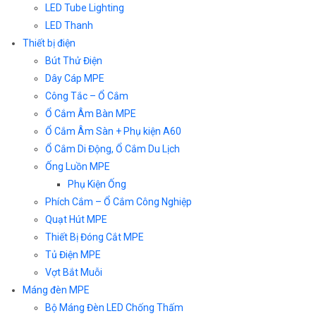
LED Tube Lighting
LED Thanh
Thiết bị điện
Bút Thử Điện
Dây Cáp MPE
Công Tắc – Ổ Cắm
Ổ Cắm Âm Bàn MPE
Ổ Cắm Âm Sàn + Phụ kiện A60
Ổ Cắm Di Động, Ổ Cắm Du Lịch
Ống Luồn MPE
Phụ Kiện Ống
Phích Cắm – Ổ Cắm Công Nghiệp
Quạt Hút MPE
Thiết Bị Đóng Cắt MPE
Tủ Điện MPE
Vợt Bắt Muỗi
Máng đèn MPE
Bộ Máng Đèn LED Chống Thấm