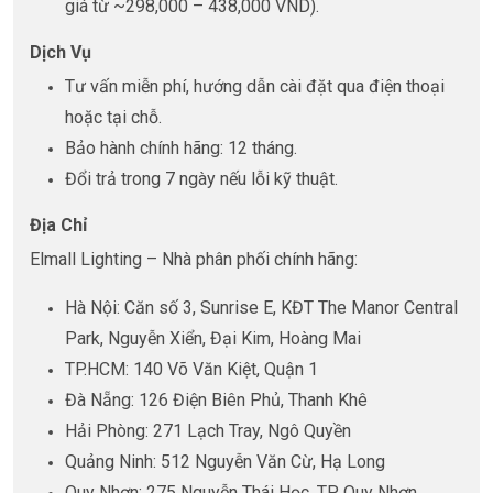
giá từ ~298,000 – 438,000 VND).
Dịch Vụ
Tư vấn miễn phí, hướng dẫn cài đặt qua điện thoại
hoặc tại chỗ.
Bảo hành chính hãng: 12 tháng.
Đổi trả trong 7 ngày nếu lỗi kỹ thuật.
Địa Chỉ
Elmall Lighting – Nhà phân phối chính hãng:
Hà Nội: Căn số 3, Sunrise E, KĐT The Manor Central
Park, Nguyễn Xiển, Đại Kim, Hoàng Mai
TP.HCM: 140 Võ Văn Kiệt, Quận 1
Đà Nẵng: 126 Điện Biên Phủ, Thanh Khê
Hải Phòng: 271 Lạch Tray, Ngô Quyền
Quảng Ninh: 512 Nguyễn Văn Cừ, Hạ Long
Quy Nhơn: 275 Nguyễn Thái Học, TP. Quy Nhơn