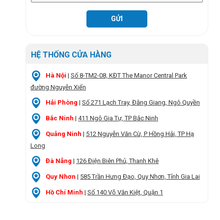
HỆ THỐNG CỬA HÀNG
Hà Nội
|
Số 8-TM2-08, KĐT The Manor Central Park
đường Nguyễn Xiển
Hải Phòng
|
Số 271 Lạch Tray, Đằng Giang, Ngô Quyền
Bắc Ninh
|
411 Ngô Gia Tự, TP Bắc Ninh
Quảng Ninh
|
512 Nguyễn Văn Cừ, P Hồng Hải, TP Hạ
Long
Đà Nẵng
|
126 Điện Biên Phủ, Thanh Khê
Quy Nhơn
|
585 Trần Hưng Đạo, Quy Nhơn, Tỉnh Gia Lai
Hồ Chí Minh
|
Số 140 Võ Văn Kiệt, Quận 1