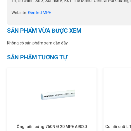
Trụ sở chính: Số 3, Sunrise E, KĐT The Manor Central Park đường N
Website:
Đèn led MPE
SẢN PHẨM VỪA ĐƯỢC XEM
Không có sản phẩm xem gần đây
SẢN PHẨM TƯƠNG TỰ
Ống luồn cứng 750N Ø 20 MPE A9020
Co nối chữ L