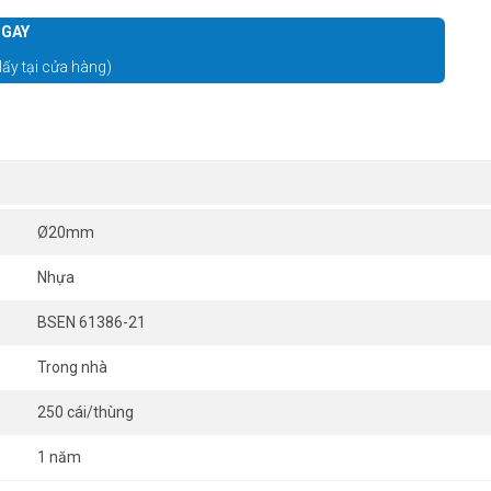
GAY
lấy tại cửa hàng)
Ø20mm
Nhựa
BSEN 61386-21
Trong nhà
250 cái/thùng
1 năm