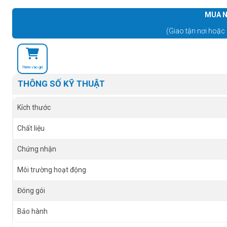
MUA N
(Giao tận nơi hoặc 
Thêm vào giỏ
THÔNG SỐ KỸ THUẬT
Kích thước
Chất liệu
Chứng nhận
Môi trường hoạt động
Đóng gói
Bảo hành