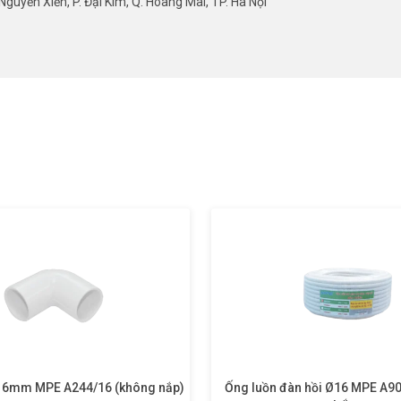
guyễn Xiển, P. Đại Kim, Q. Hoàng Mai, TP. Hà Nội
 16mm MPE A244/16 (không nắp)
Ống luồn đàn hồi Ø16 MPE A9