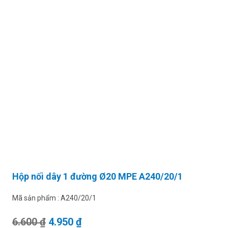
Hộp nối dây 1 đường Ø20 MPE A240/20/1
Mã sản phẩm :
A240/20/1
Giá gốc là: 6.600 ₫.
Giá hiện tại là: 4.950 ₫.
6.600
₫
4.950
₫