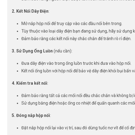
2. Kết Nối Dây Điện
:
Mở nắp hộp nối để truy cập vào các đầu nối bên trong.
Tùy thuộc vào loại dây điện bạn đang sử dụng, hãy sử dụng kì
Đảm bảo rằng các kết nối này chắc chắn để tránh rò rỉ điện.
3. Sử Dụng Ống Luồn
(nếu cần):
Đưa dây điện vào trong ống luồn trước khi đưa vào hộp nối.
Kết nối ống luồn với hộp nối để bảo vệ dây điện khỏi bụi bẩn 
4. Kiểm tra kết nối
:
Đảm bảo rằng tất cả các mối nối đều chắc chắn và không bị l
Sử dụng băng điện hoặc ống co nhiệt để quấn quanh các mối 
5. Đóng nắp hộp nối
:
Đặt nắp hộp nối lại vào vị trí, sau đó dùng tuốc nơ vít để cố đ