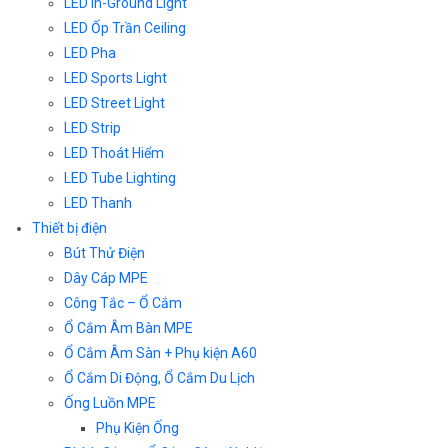
LED In-Ground Light
LED Ốp Trần Ceiling
LED Pha
LED Sports Light
LED Street Light
LED Strip
LED Thoát Hiểm
LED Tube Lighting
LED Thanh
Thiết bị điện
Bút Thử Điện
Dây Cáp MPE
Công Tắc – Ổ Cắm
Ổ Cắm Âm Bàn MPE
Ổ Cắm Âm Sàn + Phụ kiện A60
Ổ Cắm Di Động, Ổ Cắm Du Lịch
Ống Luồn MPE
Phụ Kiện Ống