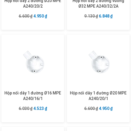
Hộp nối dây 2 đường Ø20 MPE
Hộp nối dây 2 đường vuông
A240/20/2
Ø32 MPE A240/32/2A
Giá gốc là: 6.600 ₫.
Giá hiện tại là: 4.950 ₫.
Giá gốc là: 9.130 
Giá hiện tạ
6.600
₫
4.950
₫
9.130
₫
6.848
₫
Hộp nối dây 1 đường Ø16 MPE
Hộp nối dây 1 đường Ø20 MPE
A240/16/1
A240/20/1
Giá gốc là: 6.030 ₫.
Giá hiện tại là: 4.523 ₫.
Giá gốc là: 6.600 
Giá hiện tạ
6.030
₫
4.523
₫
6.600
₫
4.950
₫