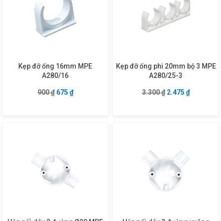
Kẹp đỡ ống 16mm MPE
Kẹp đỡ ống phi 20mm bộ 3 MPE
A280/16
A280/25-3
Giá gốc là: 900 ₫.
Giá hiện tại là: 675 ₫.
Giá gốc là: 3.300 
Giá hiện tạ
900
₫
675
₫
3.300
₫
2.475
₫