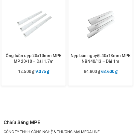
Ống luồn dẹp 20x10mm MPE
Nẹp bán nguyệt 40x13mm MPE
MP 20/10 – Dài 1.7m
NBN40/13 – Dài 1m
Giá gốc là: 12.500 ₫.
Giá hiện tại là: 9.375 ₫.
Giá gốc là: 84.80
Giá hiện 
12.500
₫
9.375
₫
84.800
₫
63.600
₫
Chiếu Sáng MPE
CÔNG TY TNHH CÔNG NGHỆ & THƯƠNG MẠI MEGALINE