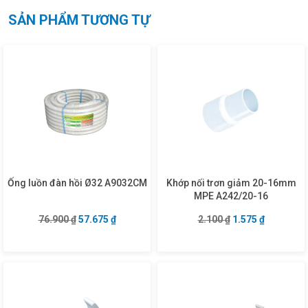
SẢN PHẨM TƯƠNG TỰ
Ống luồn đàn hồi Ø32 A9032CM
Khớp nối trơn giảm 20-16mm
MPE A242/20-16
Giá gốc là: 76.900 ₫.
Giá hiện tại là: 57.675 ₫.
Giá gốc là: 2.100 
Giá hiện tạ
76.900
₫
57.675
₫
2.100
₫
1.575
₫