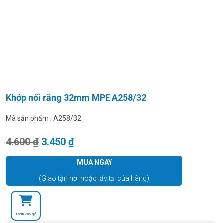
Khớp nối răng 32mm MPE A258/32
Mã sản phẩm :
A258/32
Giá gốc là: 4.600 ₫.
Giá hiện tại là: 3.450 ₫.
4.600
₫
3.450
₫
MUA NGAY
(Giao tận nơi hoặc lấy tại cửa hàng)
Thêm vào giỏ