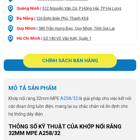
Quảng Ninh
|
512 Nguyễn Văn Cừ, P Hồng Hải, TP Hạ Long
Đà Nẵng
|
126 Điện Biên Phủ, Thanh Khê
Quy Nhơn
|
585 Trần Hưng Đạo, Quy Nhơn, Tỉnh Gia Lai
Hồ Chí Minh
|
Số 140 Võ Văn Kiệt, Quận 1
CHÍNH SÁCH BÁN HÀNG
MÔ TẢ SẢN PHẨM
Khớp nối răng 32mm MPE
A258/32
là giải pháp cho việc kết nối
các đoạn ống luồn điện, mang lại sự chắc chắn và ổn định cho
hệ thống dây điện.
THÔNG SỐ KỸ THUẬT CỦA KHỚP NỐI RĂNG
32MM MPE A258/32