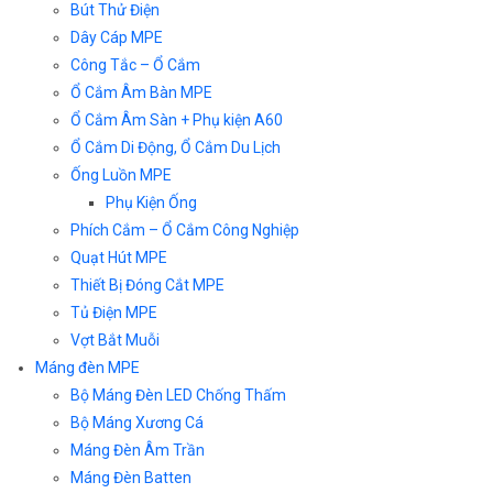
Bút Thử Điện
Dây Cáp MPE
Công Tắc – Ổ Cắm
Ổ Cắm Âm Bàn MPE
Ổ Cắm Âm Sàn + Phụ kiện A60
Ổ Cắm Di Động, Ổ Cắm Du Lịch
Ống Luồn MPE
Phụ Kiện Ống
Phích Cắm – Ổ Cắm Công Nghiệp
Quạt Hút MPE
Thiết Bị Đóng Cắt MPE
Tủ Điện MPE
Vợt Bắt Muỗi
Máng đèn MPE
Bộ Máng Đèn LED Chống Thấm
Bộ Máng Xương Cá
Máng Đèn Âm Trần
Máng Đèn Batten