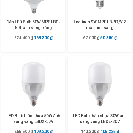
Đèn LED Bulb 50W MPE LBD-
Led bulb 9W MPE LB-9T/V 2
50T ánh sáng trắng
màu ánh sáng
Giá gốc là: 224.400 ₫.
Giá hiện tại là: 168.300 ₫.
Giá gốc là: 67.00
Giá hiện 
224.400
₫
168.300
₫
67.000
₫
50.300
₫
LED Bulb thân nhựa 50W ánh
LED Bulb thân nhựa 30W ánh
sáng vàng LBD2-50V
sáng vàng LBD2-30V
Giá gốc là: 265.500 ₫.
Giá hiện tại là: 199.200 ₫.
Giá gốc là: 140.3
Giá hiện
265.500
₫
199.200
₫
140.300
₫
105.225
₫