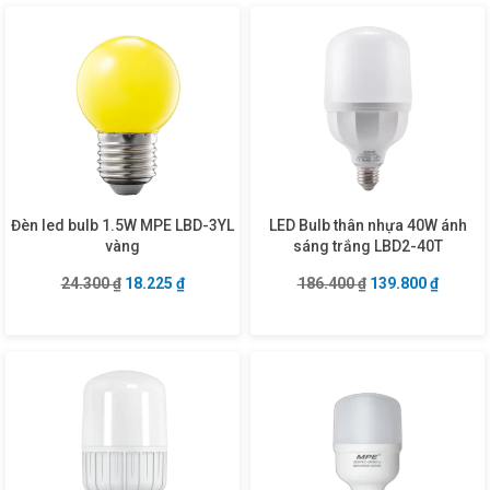
Đèn led bulb 1.5W MPE LBD-3YL
LED Bulb thân nhựa 40W ánh
vàng
sáng trắng LBD2-40T
Giá gốc là: 24.300 ₫.
Giá hiện tại là: 18.225 ₫.
Giá gốc là: 186.4
Giá hiện
24.300
₫
18.225
₫
186.400
₫
139.800
₫