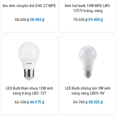
Đui đèn chuyển đổi E40-27 MPE
Đèn led bulb 15W MPE LBD-
15T/V trắng, vàng
Giá gốc là: 38.200 ₫.
Giá hiện tại là: 28.650 ₫.
Giá gốc là: 79.20
Giá hiện 
38.200
₫
28.650
₫
79.200
₫
59.400
₫
LED Bulb thân nhựa 12W ánh
LED Bulb chống ẩm 9W ánh
sáng trắng LBD-12T
sáng vàng LBD3-9V
Giá gốc là: 62.100 ₫.
Giá hiện tại là: 46.575 ₫.
Giá gốc là: 50.70
Giá hiện 
62.100
₫
46.575
₫
50.700
₫
38.025
₫