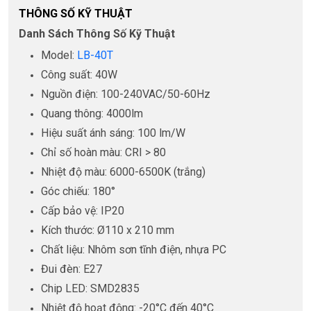
THÔNG SỐ KỸ THUẬT
Danh Sách Thông Số Kỹ Thuật
Model:
LB-40T
Công suất: 40W
Nguồn điện: 100-240VAC/50-60Hz
Quang thông: 4000lm
Hiệu suất ánh sáng: 100 lm/W
Chỉ số hoàn màu: CRI > 80
Nhiệt độ màu: 6000-6500K (trắng)
Góc chiếu: 180°
Cấp bảo vệ: IP20
Kích thước: Ø110 x 210 mm
Chất liệu: Nhôm sơn tĩnh điện, nhựa PC
Đui đèn: E27
Chip LED: SMD2835
Nhiệt độ hoạt động: -20°C đến 40°C