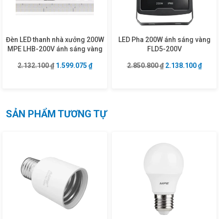
Đèn LED thanh nhà xưởng 200W
LED Pha 200W ánh sáng vàng
MPE LHB-200V ánh sáng vàng
FLD5-200V
Giá gốc là: 2.132.100 ₫.
Giá hiện tại là: 1.599.075 ₫.
Giá gốc là: 2.850
Giá hi
2.132.100
₫
1.599.075
₫
2.850.800
₫
2.138.100
₫
SẢN PHẨM TƯƠNG TỰ