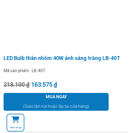
LED Bulb thân nhôm 40W ánh sáng trắng LB-40T
Mã sản phẩm :
LB-40T
Giá gốc là: 218.100 ₫.
Giá hiện tại là: 163.575 ₫.
218.100
₫
163.575
₫
MUA NGAY
(Giao tận nơi hoặc lấy tại cửa hàng)
Thêm vào giỏ