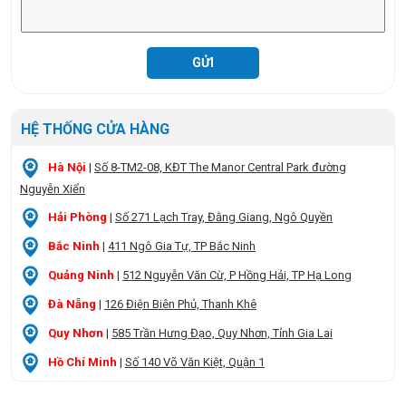
HỆ THỐNG CỬA HÀNG
Hà Nội
|
Số 8-TM2-08, KĐT The Manor Central Park đường
Nguyễn Xiển
Hải Phòng
|
Số 271 Lạch Tray, Đằng Giang, Ngô Quyền
Bắc Ninh
|
411 Ngô Gia Tự, TP Bắc Ninh
Quảng Ninh
|
512 Nguyễn Văn Cừ, P Hồng Hải, TP Hạ Long
Đà Nẵng
|
126 Điện Biên Phủ, Thanh Khê
Quy Nhơn
|
585 Trần Hưng Đạo, Quy Nhơn, Tỉnh Gia Lai
Hồ Chí Minh
|
Số 140 Võ Văn Kiệt, Quận 1