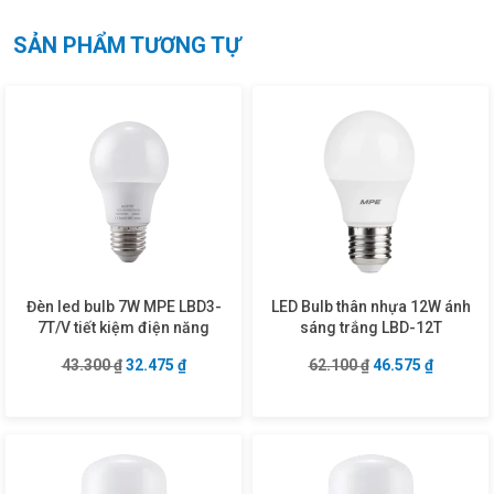
SẢN PHẨM TƯƠNG TỰ
Đèn led bulb 7W MPE LBD3-
LED Bulb thân nhựa 12W ánh
7T/V tiết kiệm điện năng
sáng trắng LBD-12T
Giá gốc là: 43.300 ₫.
Giá hiện tại là: 32.475 ₫.
Giá gốc là: 62.10
Giá hiện 
43.300
₫
32.475
₫
62.100
₫
46.575
₫