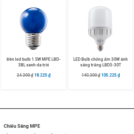
Đèn led bulb 1.5W MPE LBD-
LED Bulb chống ẩm 30W ánh
3BL xanh da trời
sáng trắng LBD3-30T
Giá gốc là: 24.300 ₫.
Giá hiện tại là: 18.225 ₫.
Giá gốc là: 140.3
Giá hiện
24.300
₫
18.225
₫
140.300
₫
105.225
₫
Chiếu Sáng MPE