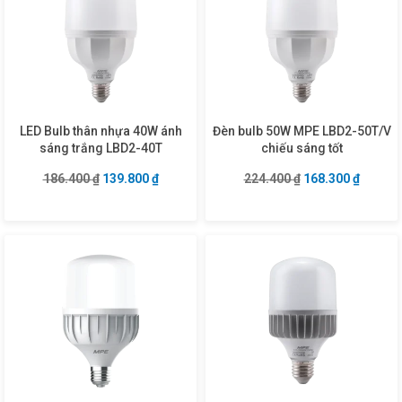
LED Bulb thân nhựa 40W ánh
Đèn bulb 50W MPE LBD2-50T/V
sáng trắng LBD2-40T
chiếu sáng tốt
Giá gốc là: 186.400 ₫.
Giá hiện tại là: 139.800 ₫.
Giá gốc là: 224.4
Giá hiện
186.400
₫
139.800
₫
224.400
₫
168.300
₫