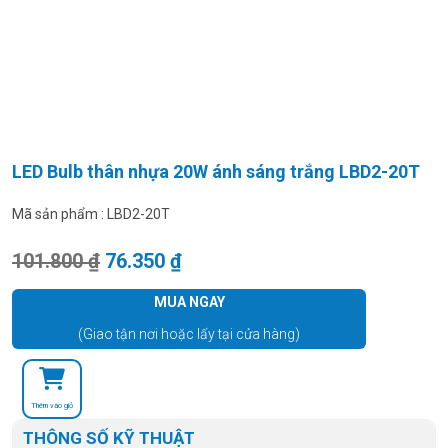
LED Bulb thân nhựa 20W ánh sáng trắng LBD2-20T
Mã sản phẩm :
LBD2-20T
Giá gốc là: 101.800 ₫.
Giá hiện tại là: 76.350 ₫.
101.800
₫
76.350
₫
MUA NGAY
(Giao tận nơi hoặc lấy tại cửa hàng)
Thêm vào giỏ
THÔNG SỐ KỸ THUẬT