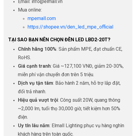
Email: info@elmall.vn
Mua online:
mpemall.com
https://shopee.vn/den_led_mpe_official
TẠI SAO BẠN NÊN CHỌN ĐÈN LED LBD2-20T?
Chính hãng 100%
: Sản phẩm MPE, đạt chuẩn CE,
RoHS.
Giá cạnh tranh
: Giá ~127,100 VNĐ, giảm 20-30%,
miễn phí vận chuyển đơn trên 5 triệu.
Dịch vụ tận tâm
: Bảo hành 2 năm, hỗ trợ lắp đặt,
đổi trả nhanh.
Hiệu quả vượt trội
: Công suất 20W, quang thông
~2,000 lm, tuổi thọ 30,000 giờ, tiết kiệm hơn 50%
điện.
Uy tín lâu năm
: Elmall Lighting phục vụ hàng nghìn
khách hàng trên toàn quốc.