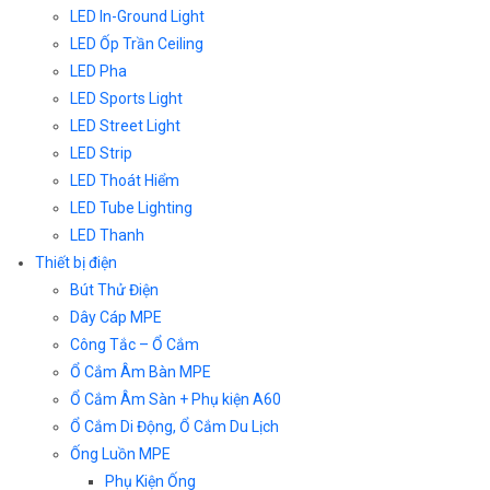
LED In-Ground Light
LED Ốp Trần Ceiling
LED Pha
LED Sports Light
LED Street Light
LED Strip
LED Thoát Hiểm
LED Tube Lighting
LED Thanh
Thiết bị điện
Bút Thử Điện
Dây Cáp MPE
Công Tắc – Ổ Cắm
Ổ Cắm Âm Bàn MPE
Ổ Cắm Âm Sàn + Phụ kiện A60
Ổ Cắm Di Động, Ổ Cắm Du Lịch
Ống Luồn MPE
Phụ Kiện Ống