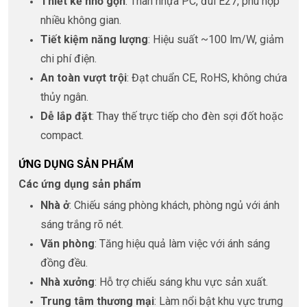
Thiết kế nhỏ gọn
: Thân nhựa PC, đui E27, phù hợp
nhiều không gian.
Tiết kiệm năng lượng
: Hiệu suất ~100 lm/W, giảm
chi phí điện.
An toàn vượt trội
: Đạt chuẩn CE, RoHS, không chứa
thủy ngân.
Dễ lắp đặt
: Thay thế trực tiếp cho đèn sợi đốt hoặc
compact.
ỨNG DỤNG SẢN PHẨM
Các ứng dụng sản phẩm
Nhà ở
: Chiếu sáng phòng khách, phòng ngủ với ánh
sáng trắng rõ nét.
Văn phòng
: Tăng hiệu quả làm việc với ánh sáng
đồng đều.
Nhà xưởng
: Hỗ trợ chiếu sáng khu vực sản xuất.
Trung tâm thương mại
: Làm nổi bật khu vực trưng