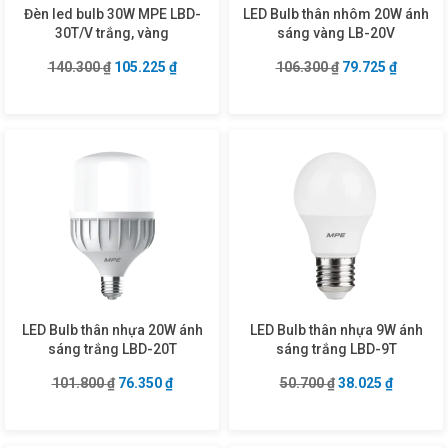
Đèn led bulb 30W MPE LBD-
LED Bulb thân nhôm 20W ánh
30T/V trắng, vàng
sáng vàng LB-20V
Giá gốc là: 140.300 ₫.
Giá hiện tại là: 105.225 ₫.
Giá gốc là: 106.3
Giá hiện
140.300
₫
105.225
₫
106.300
₫
79.725
₫
LED Bulb thân nhựa 20W ánh
LED Bulb thân nhựa 9W ánh
sáng trắng LBD-20T
sáng trắng LBD-9T
Giá gốc là: 101.800 ₫.
Giá hiện tại là: 76.350 ₫.
Giá gốc là: 50.70
Giá hiện 
101.800
₫
76.350
₫
50.700
₫
38.025
₫