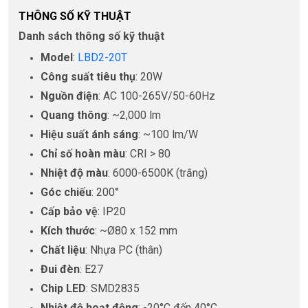
THÔNG SỐ KỸ THUẬT
Danh sách thông số kỹ thuật
Model
:
LBD2-20T
Công suất tiêu thụ
: 20W
Nguồn điện
: AC 100-265V/50-60Hz
Quang thông
: ~2,000 lm
Hiệu suất ánh sáng
: ~100 lm/W
Chỉ số hoàn màu
: CRI > 80
Nhiệt độ màu
: 6000-6500K (trắng)
Góc chiếu
: 200°
Cấp bảo vệ
: IP20
Kích thước
: ~Ø80 x 152 mm
Chất liệu
: Nhựa PC (thân)
Đui đèn
: E27
Chip LED
: SMD2835
Nhiệt độ hoạt động
: -20°C đến 40°C