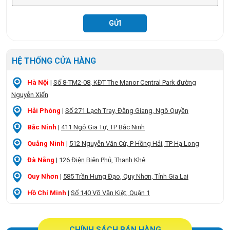
HỆ THỐNG CỬA HÀNG
Hà Nội
|
Số 8-TM2-08, KĐT The Manor Central Park đường
Nguyễn Xiển
Hải Phòng
|
Số 271 Lạch Tray, Đằng Giang, Ngô Quyền
Bắc Ninh
|
411 Ngô Gia Tự, TP Bắc Ninh
Quảng Ninh
|
512 Nguyễn Văn Cừ, P Hồng Hải, TP Hạ Long
Đà Nẵng
|
126 Điện Biên Phủ, Thanh Khê
Quy Nhơn
|
585 Trần Hưng Đạo, Quy Nhơn, Tỉnh Gia Lai
Hồ Chí Minh
|
Số 140 Võ Văn Kiệt, Quận 1
CHÍNH SÁCH BÁN HÀNG