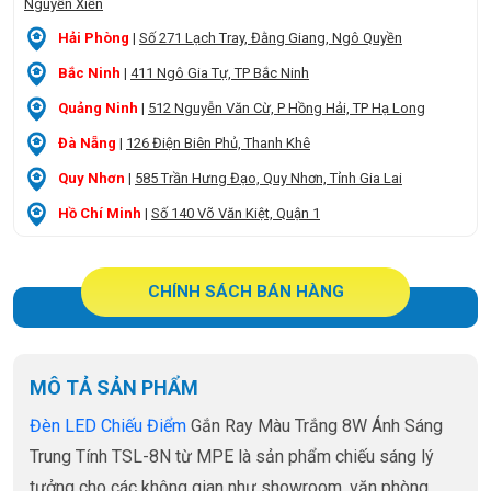
Nguyễn Xiển
Hải Phòng
|
Số 271 Lạch Tray, Đằng Giang, Ngô Quyền
Bắc Ninh
|
411 Ngô Gia Tự, TP Bắc Ninh
Quảng Ninh
|
512 Nguyễn Văn Cừ, P Hồng Hải, TP Hạ Long
Đà Nẵng
|
126 Điện Biên Phủ, Thanh Khê
Quy Nhơn
|
585 Trần Hưng Đạo, Quy Nhơn, Tỉnh Gia Lai
Hồ Chí Minh
|
Số 140 Võ Văn Kiệt, Quận 1
CHÍNH SÁCH BÁN HÀNG
MÔ TẢ SẢN PHẨM
Đèn LED Chiếu Điểm
Gắn Ray Màu Trắng 8W Ánh Sáng
Trung Tính TSL-8N từ MPE là sản phẩm chiếu sáng lý
tưởng cho các không gian như showroom, văn phòng,