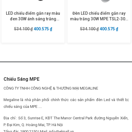
LED chiếu điểm gắn ray màu
Đèn LED chiếu điểm gắn ray
đen 30W ánh sáng trắng
màu trắng 30W MPE TSL2-30V
TSLB2-30T
ánh sáng vàng
Giá gốc là: 534.100 ₫.
Giá hiện tại là: 400.575 ₫.
Giá gốc là: 534.1
Giá hiện
534.100
₫
400.575
₫
534.100
₫
400.575
₫
Chiếu Sáng MPE
CÔNG TY TNHH CÔNG NGHỆ & THƯƠNG MẠI MEGALINE
Megaline là nhà phân phối chính thức các sản phẩm đèn Led và thiết bị
chiếu sáng của MPE ....
Địa chỉ : Số 3, Sunrise E, KĐT The Manor Central Park đường Nguyễn Xiển,
P. Đại Kim, Q. Hoàng Mai, TP. Hà Nội
Tổng đài: 1900 2150 | Mail: info@elmall.vn