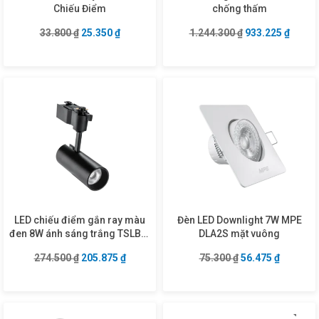
Chiếu Điểm
chống thấm
Giá gốc là: 33.800 ₫.
Giá hiện tại là: 25.350 ₫.
Giá gốc là: 1.24
Giá hiệ
33.800
₫
25.350
₫
1.244.300
₫
933.225
₫
LED chiếu điểm gắn ray màu
Đèn LED Downlight 7W MPE
đen 8W ánh sáng trắng TSLB2-
DLA2S mặt vuông
8T
Giá gốc là: 274.500 ₫.
Giá hiện tại là: 205.875 ₫.
Giá gốc là: 75.30
Giá hiện 
274.500
₫
205.875
₫
75.300
₫
56.475
₫