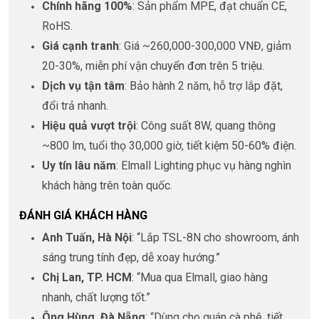
Chính hãng 100%
: Sản phẩm MPE, đạt chuẩn CE,
RoHS.
Giá cạnh tranh
: Giá ~260,000-300,000 VNĐ, giảm
20-30%, miễn phí vận chuyển đơn trên 5 triệu.
Dịch vụ tận tâm
: Bảo hành 2 năm, hỗ trợ lắp đặt,
đổi trả nhanh.
Hiệu quả vượt trội
: Công suất 8W, quang thông
~800 lm, tuổi thọ 30,000 giờ, tiết kiệm 50-60% điện.
Uy tín lâu năm
: Elmall Lighting phục vụ hàng nghìn
khách hàng trên toàn quốc.
ĐÁNH GIÁ KHÁCH HÀNG
Anh Tuấn, Hà Nội
: “Lắp TSL-8N cho showroom, ánh
sáng trung tính đẹp, dễ xoay hướng.”
Chị Lan, TP. HCM
: “Mua qua Elmall, giao hàng
nhanh, chất lượng tốt.”
Ông Hùng, Đà Nẵng
: “Dùng cho quán cà phê, tiết