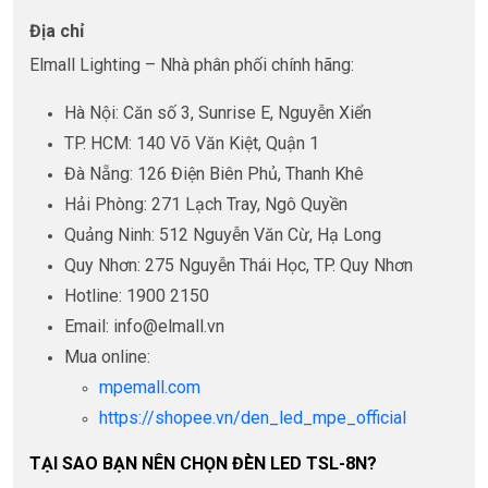
Địa chỉ
Elmall Lighting – Nhà phân phối chính hãng:
Hà Nội: Căn số 3, Sunrise E, Nguyễn Xiển
TP. HCM: 140 Võ Văn Kiệt, Quận 1
Đà Nẵng: 126 Điện Biên Phủ, Thanh Khê
Hải Phòng: 271 Lạch Tray, Ngô Quyền
Quảng Ninh: 512 Nguyễn Văn Cừ, Hạ Long
Quy Nhơn: 275 Nguyễn Thái Học, TP. Quy Nhơn
Hotline: 1900 2150
Email: info@elmall.vn
Mua online:
mpemall.com
https://shopee.vn/den_led_mpe_official
TẠI SAO BẠN NÊN CHỌN ĐÈN LED TSL-8N?