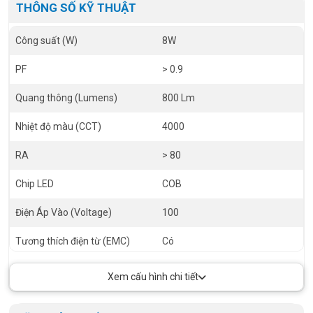
THÔNG SỐ KỸ THUẬT
Công suất (W)
8W
PF
> 0.9
Quang thông (Lumens)
800 Lm
Nhiệt độ màu (CCT)
4000
RA
> 80
Chip LED
COB
Điện Áp Vào (Voltage)
100
Tương thích điện từ (EMC)
Có
Tuổi thọ (h)
30000
Xem cấu hình chi tiết
Kích thước (Size)
Ø50X154 mm