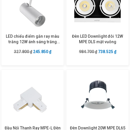
LED chiếu điểm gắn ray màu
Đèn LED Downlight đôi 12W
trắng 12W ánh sáng trắng
MPE DLS mặt vuông
TSL2-12T
Giá gốc là: 327.800 ₫.
Giá hiện tại là: 245.850 ₫.
Giá gốc là: 984.7
Giá hiện
327.800
₫
245.850
₫
984.700
₫
738.525
₫
Đầu Nối Thanh Ray MPE-L Đèn
Đèn Downlight 20W MPE DL65