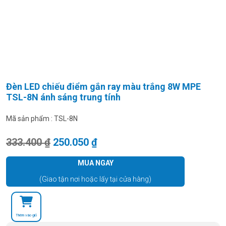
Đèn LED chiếu điểm gắn ray màu trắng 8W MPE
TSL-8N ánh sáng trung tính
Mã sản phẩm :
TSL-8N
Giá gốc là: 333.400 ₫.
Giá hiện tại là: 250.050 ₫.
333.400
₫
250.050
₫
MUA NGAY
(Giao tận nơi hoặc lấy tại cửa hàng)
Thêm vào giỏ