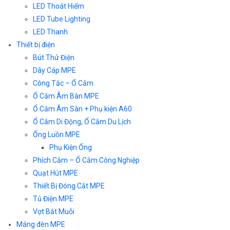
LED Thoát Hiểm
LED Tube Lighting
LED Thanh
Thiết bị điện
Bút Thử Điện
Dây Cáp MPE
Công Tắc – Ổ Cắm
Ổ Cắm Âm Bàn MPE
Ổ Cắm Âm Sàn + Phụ kiện A60
Ổ Cắm Di Động, Ổ Cắm Du Lịch
Ống Luồn MPE
Phụ Kiện Ống
Phích Cắm – Ổ Cắm Công Nghiệp
Quạt Hút MPE
Thiết Bị Đóng Cắt MPE
Tủ Điện MPE
Vợt Bắt Muỗi
Máng đèn MPE