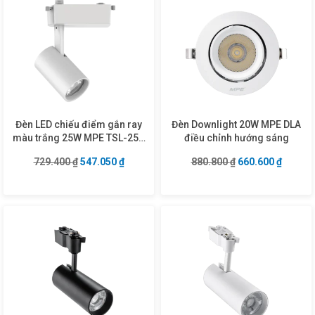
Đèn LED chiếu điểm gắn ray
Đèn Downlight 20W MPE DLA
màu trắng 25W MPE TSL-25V
điều chỉnh hướng sáng
ánh sáng vàng
Giá gốc là: 729.400 ₫.
Giá hiện tại là: 547.050 ₫.
Giá gốc là: 880.8
Giá hiện
729.400
₫
547.050
₫
880.800
₫
660.600
₫