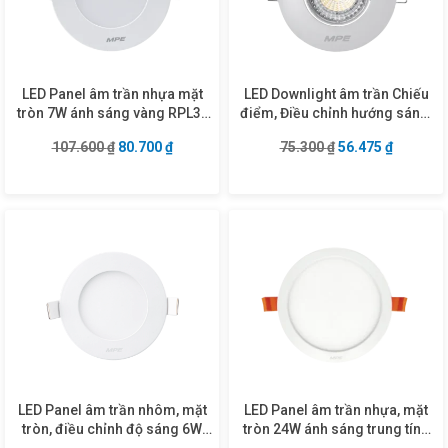
LED Panel âm trần nhựa mặt
LED Downlight âm trần Chiếu
tròn 7W ánh sáng vàng RPL3-
điểm, Điều chỉnh hướng sáng,
7V
mặt tròn 7W ánh sáng vàng
Giá gốc là: 107.600 ₫.
Giá hiện tại là: 80.700 ₫.
Giá gốc là: 75.30
Giá hiện 
107.600
₫
80.700
₫
75.300
₫
56.475
₫
DLA2R-7V
LED Panel âm trần nhôm, mặt
LED Panel âm trần nhựa, mặt
tròn, điều chỉnh độ sáng 6W
tròn 24W ánh sáng trung tính