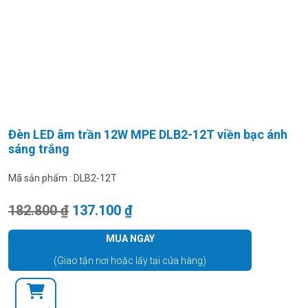
Đèn LED âm trần 12W MPE DLB2-12T viền bạc ánh
sáng trắng
Mã sản phẩm :
DLB2-12T
Giá gốc là: 182.800 ₫.
Giá hiện tại là: 137.100 ₫.
182.800
₫
137.100
₫
MUA NGAY
(Giao tận nơi hoặc lấy tại cửa hàng)