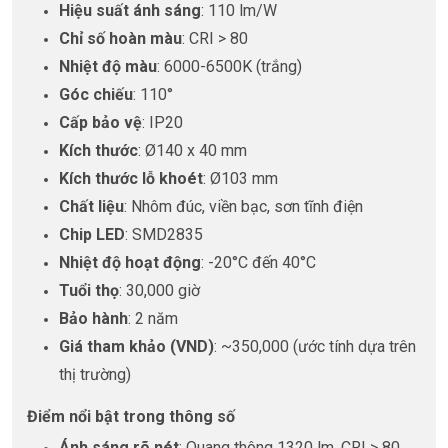
Hiệu suất ánh sáng
: 110 lm/W
Chỉ số hoàn màu
: CRI > 80
Nhiệt độ màu
: 6000-6500K (trắng)
Góc chiếu
: 110°
Cấp bảo vệ
: IP20
Kích thước
: Ø140 x 40 mm
Kích thước lỗ khoét
: Ø103 mm
Chất liệu
: Nhôm đúc, viền bạc, sơn tĩnh điện
Chip LED
: SMD2835
Nhiệt độ hoạt động
: -20°C đến 40°C
Tuổi thọ
: 30,000 giờ
Bảo hành
: 2 năm
Giá tham khảo (VND)
: ~350,000 (ước tính dựa trên
thị trường)
Điểm nổi bật trong thông số
Ánh sáng rõ nét
: Quang thông 1320 lm, CRI > 80,