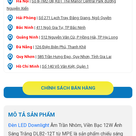
Hà Nội
|
Số 8-TM2-08, KĐT The Manor Central Park đường
Nguyễn Xiển
Hải Phòng
|
Số 271 Lạch Tray, Đằng Giang, Ngô Quyền
Bắc Ninh
|
411 Ngô Gia Tự, TP Bắc Ninh
Quảng Ninh
|
512 Nguyễn Văn Cừ, P Hồng Hải, TP Hạ Long
Đà Nẵng
|
126 Điện Biên Phủ, Thanh Khê
Quy Nhơn
|
585 Trần Hưng Đạo, Quy Nhơn, Tỉnh Gia Lai
Hồ Chí Minh
|
Số 140 Võ Văn Kiệt, Quận 1
CHÍNH SÁCH BÁN HÀNG
MÔ TẢ SẢN PHẨM
Đèn LED Downlight
Âm Trần Nhôm, Viền Bạc 12W Ánh
Sáng Trắng DLB2-12T từ MPE là sản phẩm chiếu sáng