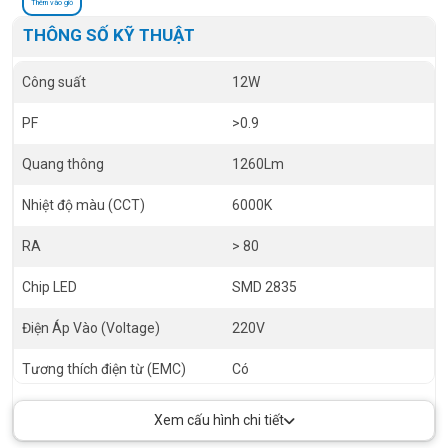
Thêm vào giỏ
THÔNG SỐ KỸ THUẬT
Công suất
12W
PF
>0.9
Quang thông
1260Lm
Nhiệt độ màu (CCT)
6000K
RA
> 80
Chip LED
SMD 2835
Điện Áp Vào (Voltage)
220V
Tương thích điện từ (EMC)
Có
Tuổi thọ (h)
30000h
Xem cấu hình chi tiết