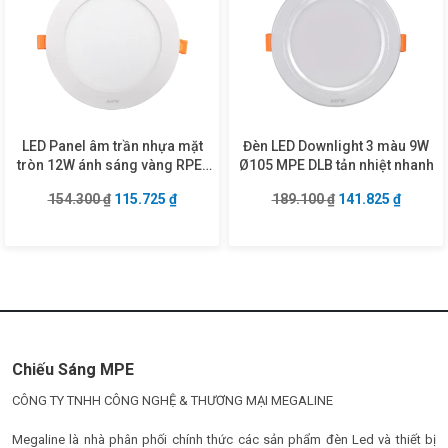
LED Panel âm trần nhựa mặt
Đèn LED Downlight 3 màu 9W
tròn 12W ánh sáng vàng RPE-
Ø105 MPE DLB tản nhiệt nhanh
12V
Giá gốc là: 154.300 ₫.
Giá hiện tại là: 115.725 ₫.
Giá gốc là: 189.1
Giá hiện
154.300
₫
115.725
₫
189.100
₫
141.825
₫
Chiếu Sáng MPE
CÔNG TY TNHH CÔNG NGHỆ & THƯƠNG MẠI MEGALINE
Megaline là nhà phân phối chính thức các sản phẩm đèn Led và thiết bị