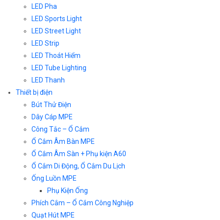
LED Pha
LED Sports Light
LED Street Light
LED Strip
LED Thoát Hiểm
LED Tube Lighting
LED Thanh
Thiết bị điện
Bút Thử Điện
Dây Cáp MPE
Công Tắc – Ổ Cắm
Ổ Cắm Âm Bàn MPE
Ổ Cắm Âm Sàn + Phụ kiện A60
Ổ Cắm Di Động, Ổ Cắm Du Lịch
Ống Luồn MPE
Phụ Kiện Ống
Phích Cắm – Ổ Cắm Công Nghiệp
Quạt Hút MPE