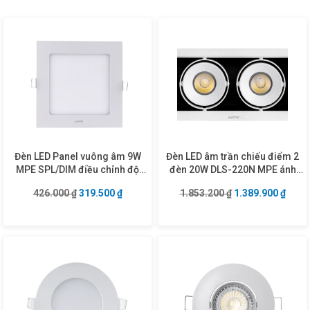
Đèn LED Panel vuông âm 9W
Đèn LED âm trần chiếu điểm 2
MPE SPL/DIM điều chỉnh độ
đèn 20W DLS-220N MPE ánh
sáng
sáng trung tính
Giá gốc là: 426.000 ₫.
Giá hiện tại là: 319.500 ₫.
Giá gốc là: 1.853
Giá hi
426.000
₫
319.500
₫
1.853.200
₫
1.389.900
₫