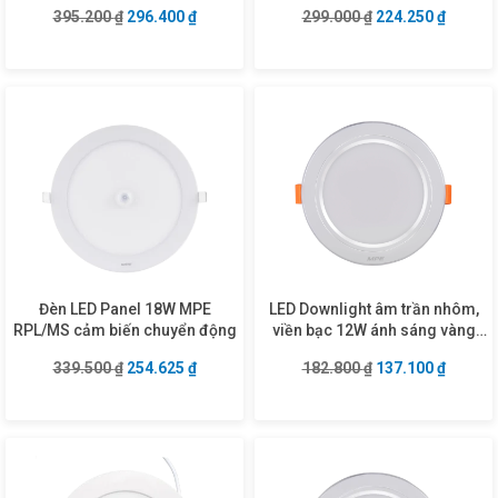
ánh sáng trung tính RPL-
RP-24N
Giá gốc là: 395.200 ₫.
Giá hiện tại là: 296.400 ₫.
Giá gốc là: 299.0
Giá hiện
395.200
₫
296.400
₫
299.000
₫
224.250
₫
6N/DIM
Đèn LED Panel 18W MPE
LED Downlight âm trần nhôm,
RPL/MS cảm biến chuyển động
viền bạc 12W ánh sáng vàng
DLB-12V
Giá gốc là: 339.500 ₫.
Giá hiện tại là: 254.625 ₫.
Giá gốc là: 182.8
Giá hiện
339.500
₫
254.625
₫
182.800
₫
137.100
₫