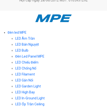
Nội cấp ngày 28/06/2012 MST: 0105931292
Đèn led MPE
LED Âm Trần
LED Bán Nguyệt
LED Bulb
Đèn Led Panel MPE
LED Chiếu Điểm
LED Chống Nổ
LED Filament
LED Gắn Nổi
LED Garden Light
LED High Bay
LED In-Ground Light
LED Ốp Trần Ceiling