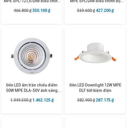
MPE SPL-12T,V/DIM điều chỉnh
MPE SPL/DIM điều chỉnh độ
độ sáng
sáng
Giá gốc là: 466.800 ₫.
Giá hiện tại là: 350.100 ₫.
Giá gốc là: 569.6
Giá hiện
466.800
₫
350.100
₫
569.600
₫
427.200
₫
Đèn LED âm trần chiếu điểm
Đèn LED Downlight 12W MPE
50W MPE DLA-50V ánh sáng
DLF tiết kiệm điện
vàng
Giá gốc là: 1.949.500 ₫.
Giá hiện tại là: 1.462.125 ₫.
Giá gốc là: 382.9
Giá hiện
1.949.500
₫
1.462.125
₫
382.900
₫
287.175
₫