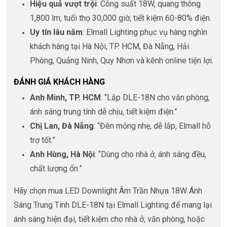
Hiệu quả vượt trội
: Công suất 18W, quang thông
1,800 lm, tuổi thọ 30,000 giờ, tiết kiệm 60-80% điện.
Uy tín lâu năm
: Elmall Lighting phục vụ hàng nghìn
khách hàng tại Hà Nội, TP. HCM, Đà Nẵng, Hải
Phòng, Quảng Ninh, Quy Nhơn và kênh online tiện lợi.
ĐÁNH GIÁ KHÁCH HÀNG
Anh Minh, TP. HCM
: “Lắp DLE-18N cho văn phòng,
ánh sáng trung tính dễ chịu, tiết kiệm điện.”
Chị Lan, Đà Nẵng
: “Đèn mỏng nhẹ, dễ lắp, Elmall hỗ
trợ tốt.”
Anh Hùng, Hà Nội
: “Dùng cho nhà ở, ánh sáng đều,
chất lượng ổn.”
Hãy chọn mua LED Downlight Âm Trần Nhựa 18W Ánh
Sáng Trung Tính DLE-18N tại Elmall Lighting để mang lại
ánh sáng hiện đại, tiết kiệm cho nhà ở, văn phòng, hoặc