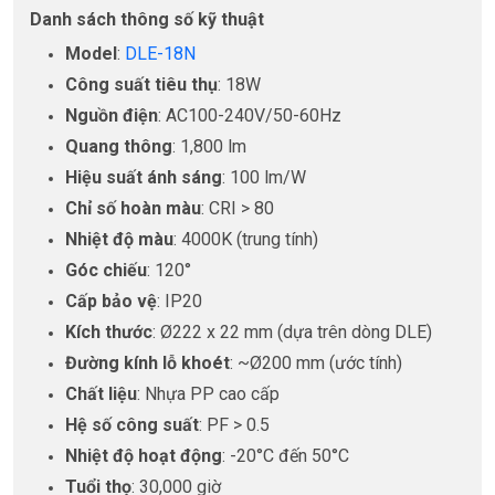
Danh sách thông số kỹ thuật
Model
:
DLE-18N
Công suất tiêu thụ
: 18W
Nguồn điện
: AC100-240V/50-60Hz
Quang thông
: 1,800 lm
Hiệu suất ánh sáng
: 100 lm/W
Chỉ số hoàn màu
: CRI > 80
Nhiệt độ màu
: 4000K (trung tính)
Góc chiếu
: 120°
Cấp bảo vệ
: IP20
Kích thước
: Ø222 x 22 mm (dựa trên dòng DLE)
Đường kính lỗ khoét
: ~Ø200 mm (ước tính)
Chất liệu
: Nhựa PP cao cấp
Hệ số công suất
: PF > 0.5
Nhiệt độ hoạt động
: -20°C đến 50°C
Tuổi thọ
: 30,000 giờ