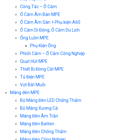
Công Tắc – Ổ Cắm
Ổ Cắm Âm Bàn MPE
Ổ Cắm Âm Sàn + Phụ kiện A60
Ổ Cắm Di Động, Ổ Cắm Du Lịch
Ống Luồn MPE
Phụ Kiện Ống
Phích Cắm – Ổ Cắm Công Nghiệp
Quạt Hút MPE
Thiết Bị Đóng Cắt MPE
Tủ Điện MPE
Vợt Bắt Muỗi
Máng đèn MPE
Bộ Máng Đèn LED Chống Thấm
Bộ Máng Xương Cá
Máng Đèn Âm Trần
Máng Đèn Batten
Máng Đèn Chống Thấm
Máng Đèn Công Nghiệp