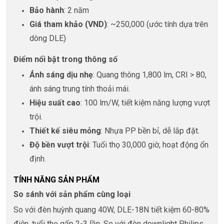
Bảo hành
: 2 năm
Giá tham khảo (VND)
: ~250,000 (ước tính dựa trên
dòng DLE)
Điểm nổi bật trong thông số
Ánh sáng dịu nhẹ
: Quang thông 1,800 lm, CRI > 80,
ánh sáng trung tính thoải mái.
Hiệu suất cao
: 100 lm/W, tiết kiệm năng lượng vượt
trội.
Thiết kế siêu mỏng
: Nhựa PP bền bỉ, dễ lắp đặt.
Độ bền vượt trội
: Tuổi thọ 30,000 giờ, hoạt động ổn
định.
TÍNH NĂNG SẢN PHẨM
So sánh với sản phẩm cùng loại
So với đèn huỳnh quang 40W, DLE-18N tiết kiệm 60-80%
điện, tuổi thọ gấp 2-3 lần. So với đèn downlight Philips