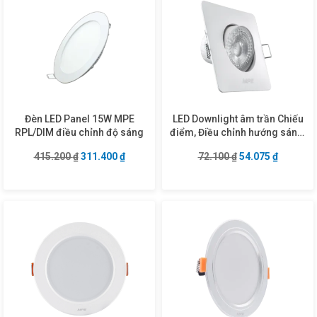
Đèn LED Panel 15W MPE
LED Downlight âm trần Chiếu
RPL/DIM điều chỉnh độ sáng
điểm, Điều chỉnh hướng sáng,
mặt vuông 5W ánh sáng vàng
Giá gốc là: 415.200 ₫.
Giá hiện tại là: 311.400 ₫.
Giá gốc là: 72.10
Giá hiện 
415.200
₫
311.400
₫
72.100
₫
54.075
₫
DLA2S-5V