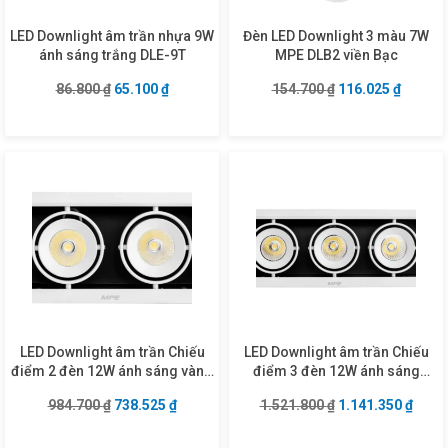
LED Downlight âm trần nhựa 9W
Đèn LED Downlight 3 màu 7W
ánh sáng trắng DLE-9T
MPE DLB2 viền Bạc
Giá gốc là: 86.800 ₫.
Giá hiện tại là: 65.100 ₫.
Giá gốc là: 154.7
Giá hiện
86.800
₫
65.100
₫
154.700
₫
116.025
₫
LED Downlight âm trần Chiếu
LED Downlight âm trần Chiếu
điểm 2 đèn 12W ánh sáng vàng
điểm 3 đèn 12W ánh sáng
DLS-212V
trắng DLS-312T
Giá gốc là: 984.700 ₫.
Giá hiện tại là: 738.525 ₫.
Giá gốc là: 1.521
Giá hi
984.700
₫
738.525
₫
1.521.800
₫
1.141.350
₫