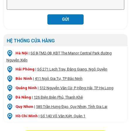
HỆ THỐNG CỬA HÀNG
Hà Nội
|
Số 8-TM2-08, KĐT The Manor Central Park đường
Nguyễn Xiển
Hải Phòng
|
Số 271 Lạch Tray, Đằng Giang, Ngô Quyền
Bắc Ninh
|
411 Ngô Gia Tự, TP Bắc Ninh
Quảng Ninh
|
512 Nguyễn Văn Cừ, P Hồng Hải, TP Hạ Long
Đà Nẵng
|
126 Điện Biên Phủ, Thanh Khê
Quy Nhơn
|
585 Trần Hưng Đạo, Quy Nhơn, Tỉnh Gia Lai
Hồ Chí Minh
|
Số 140 Võ Văn Kiệt, Quận 1