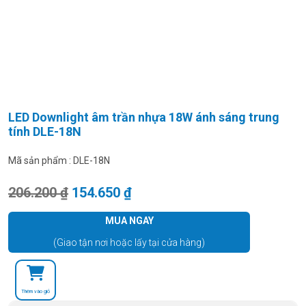
LED Downlight âm trần nhựa 18W ánh sáng trung
tính DLE-18N
Mã sản phẩm :
DLE-18N
Giá gốc là: 206.200 ₫.
Giá hiện tại là: 154.650 ₫.
206.200
₫
154.650
₫
MUA NGAY
(Giao tận nơi hoặc lấy tại cửa hàng)
Thêm vào giỏ