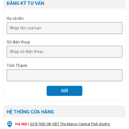
Quy cách đóng gói
1 cái/hộp, 5 cái/thùng
ĐĂNG KÝ TƯ VẤN
Họ và tên
Số điện thoại
Tỉnh Thành
HỆ THỐNG CỬA HÀNG
Hà Nội
|
Số 8-TM2-08, KĐT The Manor Central Park đường