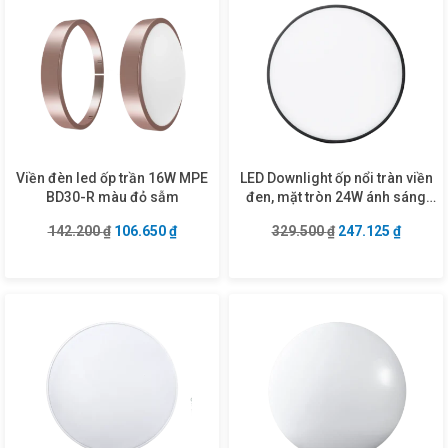
Viền đèn led ốp trần 16W MPE
LED Downlight ốp nổi tràn viền
BD30-R màu đỏ sẫm
đen, mặt tròn 24W ánh sáng
trung tính SRDLB-24N
Giá gốc là: 142.200 ₫.
Giá hiện tại là: 106.650 ₫.
Giá gốc là: 329.5
Giá hiện
142.200
₫
106.650
₫
329.500
₫
247.125
₫