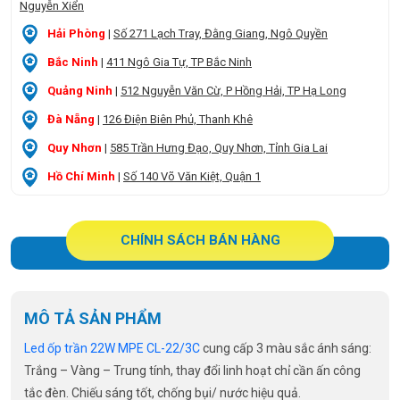
Nguyễn Xiển
Hải Phòng
|
Số 271 Lạch Tray, Đằng Giang, Ngô Quyền
Bắc Ninh
|
411 Ngô Gia Tự, TP Bắc Ninh
Quảng Ninh
|
512 Nguyễn Văn Cừ, P Hồng Hải, TP Hạ Long
Đà Nẵng
|
126 Điện Biên Phủ, Thanh Khê
Quy Nhơn
|
585 Trần Hưng Đạo, Quy Nhơn, Tỉnh Gia Lai
Hồ Chí Minh
|
Số 140 Võ Văn Kiệt, Quận 1
CHÍNH SÁCH BÁN HÀNG
MÔ TẢ SẢN PHẨM
Led ốp trần 22W MPE CL-22/3C
cung cấp 3 màu sắc ánh sáng:
Trắng – Vàng – Trung tính, thay đổi linh hoạt chỉ cần ấn công
tắc đèn. Chiếu sáng tốt, chống bụi/ nước hiệu quả.