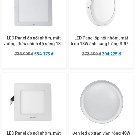
LED Panel ốp nổi nhôm, mặt
LED Panel ốp nổi nhôm, mặt
vuông, điều chỉnh độ sáng 18W
tròn 18W ánh sáng trắng SRPL-
ánh sáng trắng SSPL-18T/DIM
18T
Giá gốc là: 738.900 ₫.
Giá hiện tại là: 554.175 ₫.
Giá gốc là: 272.3
Giá hiện
738.900
₫
554.175
₫
272.300
₫
204.225
₫
LED Panel ốp nổi nhôm, mặt
Đèn led ốp trần viền rỗng 40W