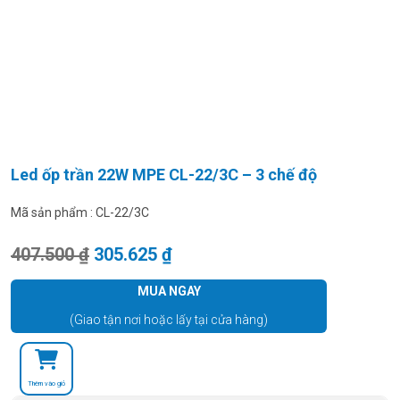
Led ốp trần 22W MPE CL-22/3C – 3 chế độ
Mã sản phẩm :
CL-22/3C
Giá gốc là: 407.500 ₫.
Giá hiện tại là: 305.625 ₫.
407.500
₫
305.625
₫
MUA NGAY
(Giao tận nơi hoặc lấy tại cửa hàng)
Thêm vào giỏ