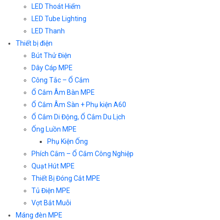
LED Thoát Hiểm
LED Tube Lighting
LED Thanh
Thiết bị điện
Bút Thử Điện
Dây Cáp MPE
Công Tắc – Ổ Cắm
Ổ Cắm Âm Bàn MPE
Ổ Cắm Âm Sàn + Phụ kiện A60
Ổ Cắm Di Động, Ổ Cắm Du Lịch
Ống Luồn MPE
Phụ Kiện Ống
Phích Cắm – Ổ Cắm Công Nghiệp
Quạt Hút MPE
Thiết Bị Đóng Cắt MPE
Tủ Điện MPE
Vợt Bắt Muỗi
Máng đèn MPE