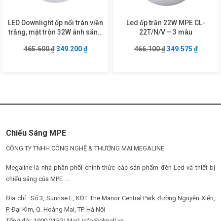
LED Downlight ốp nổi tràn viền
Led ốp trần 22W MPE CL-
trắng, mặt tròn 32W ánh sáng
22T/N/V – 3 màu
trắng SRDL-32T
Giá gốc là: 465.600 ₫.
Giá hiện tại là: 349.200 ₫.
Giá gốc là: 466.1
Giá hiện
465.600
₫
349.200
₫
466.100
₫
349.575
₫
Chiếu Sáng MPE
CÔNG TY TNHH CÔNG NGHỆ & THƯƠNG MẠI MEGALINE
Megaline là nhà phân phối chính thức các sản phẩm đèn Led và thiết bị
chiếu sáng của MPE ....
Địa chỉ : Số 3, Sunrise E, KĐT The Manor Central Park đường Nguyễn Xiển,
P. Đại Kim, Q. Hoàng Mai, TP. Hà Nội
Tổng đài: 1900 2150 | Mail: info@elmall.vn