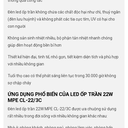
thông qua công tắc
Đèn led ốp trần không chứa các chất độc hại như chì, thuỷ ngân
(đèn lưu huỳnh) và không phát các tia cực tím, UV có hại cho
con người
Không sản sinh nhiệt nhiều, bộ phận tản nhiệt nhanh chóng
giúp đèn hoạt động bền bỉ hơn
Thiết kế hiện đại, tinh tế, nhỏ gọn, tiết kiệm diện tích và phù hợp
với nhiều không gian
Tuổi thọ cao có thể phát sáng liên tục trong 30.000 giờ không
sợ chập cháy
ỨNG DỤNG PHỔ BIẾN CỦA LED ỐP TRẦN 22W
MPE CL-22/3C
Đèn led ốp trần 22W MPE CL-22/3C được ưa chuộng sử dụng
rất nhiều trong đời sống với nhiều không gian khác nhau:
Nhà ở: phòng khách, phòng ngủ, phòng làm việc, phòng bếp,…