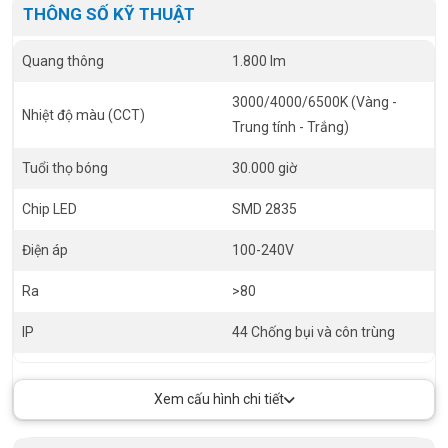
THÔNG SỐ KỸ THUẬT
Quang thông
1.800 lm
3000/4000/6500K (Vàng -
Nhiệt độ màu (CCT)
Trung tính - Trắng)
Tuổi thọ bóng
30.000 giờ
Chip LED
SMD 2835
Điện áp
100-240V
Ra
>80
IP
44 Chống bụi và côn trùng
MPE Led Ceiling Light size
Ø350mm x 85mm
Xem cấu hình chi tiết
Tiêu chuẩn châu Âu
Ø350mm x 85mm