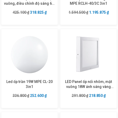
vuông, điều chỉnh độ sáng 6W
MPE RCLH-40/3C 3in1
ánh sáng trắng SSPL-6T/DIM
Giá gốc là: 425.100 ₫.
Giá hiện tại là: 318.825 ₫.
Giá gốc là: 1.594
Giá hi
425.100
₫
318.825
₫
1.594.500
₫
1.195.875
₫
Led ốp trần 19W MPE CL-20
LED Panel ốp nổi nhôm, mặt
3in1
vuông 18W ánh sáng vàng
SSPL-18V
Giá gốc là: 336.800 ₫.
Giá hiện tại là: 252.600 ₫.
Giá gốc là: 291.8
Giá hiện
336.800
₫
252.600
₫
291.800
₫
218.850
₫